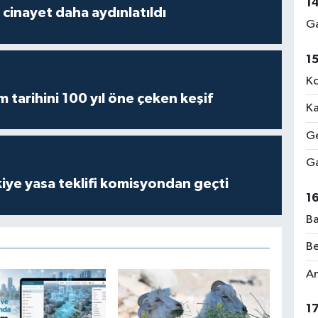
1
2 cinayet daha aydınlatıldı
Ga
1
Ko
m tarihini 100 yıl öne çeken keşif
Ka
Ge
Ga
iye yasa teklifi komisyondan geçti
1
Ba
Be
Am
1