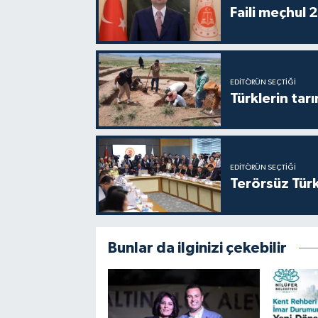
Faili meçhul 
EDITÖRÜN SEÇTIĞI
Türklerin tarı
EDITÖRÜN SEÇTIĞI
Terörsüz Türk
Bunlar da ilginizi çekebilir