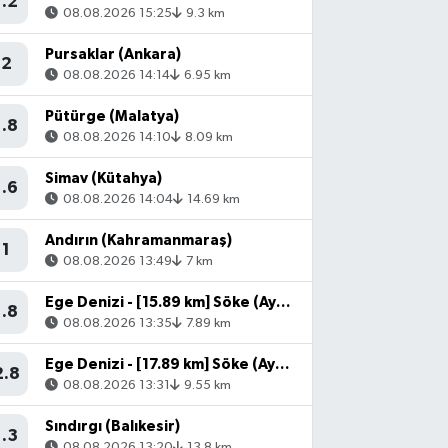
1.2
08.08.2026 15:25
9.3 km
Pursaklar (Ankara)
2
08.08.2026 14:14
6.95 km
Pütürge (Malatya)
1.8
08.08.2026 14:10
8.09 km
Simav (Kütahya)
1.6
08.08.2026 14:04
14.69 km
Andırın (Kahramanmaraş)
1
08.08.2026 13:49
7 km
Ege Denizi - [15.89 km] Söke (Aydın)
1.8
08.08.2026 13:35
7.89 km
Ege Denizi - [17.89 km] Söke (Aydın)
2.8
08.08.2026 13:31
9.55 km
Sındırgı (Balıkesir)
1.3
08.08.2026 13:20
13.8 km