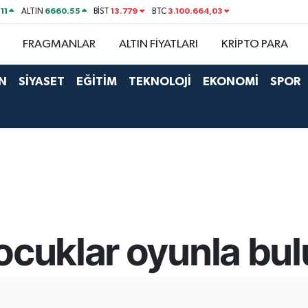
11
6660.55
13.779
3.100.664,03
ALTIN
BİST
BTC
FRAGMANLAR
ALTIN FİYATLARI
KRİPTO PARA
N
SİYASET
EĞİTİM
TEKNOLOJİ
EKONOMİ
SPOR
ocuklar oyunla bul