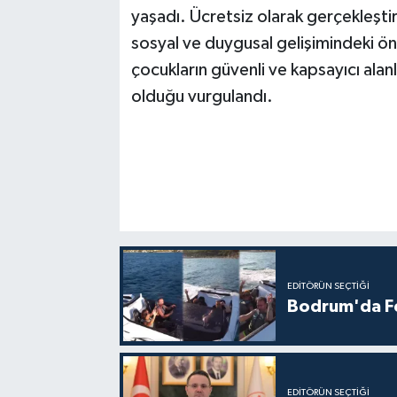
yaşadı. Ücretsiz olarak gerçekleştiri
sosyal ve duygusal gelişimindeki öne
çocukların güvenli ve kapsayıcı ala
olduğu vurgulandı.
EDITÖRÜN SEÇTIĞI
Bodrum'da Fer
EDITÖRÜN SEÇTIĞI