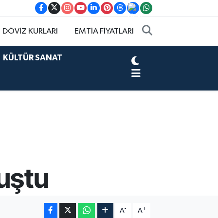
DÖVİZ KURLARI
EMTİA FİYATLARI
KÜLTÜR SANAT
uştu
-
+
A
A