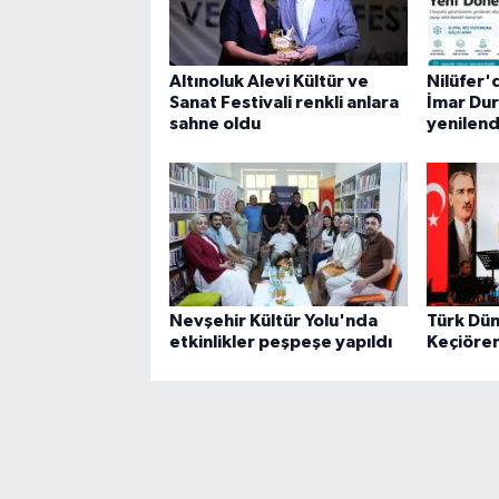
Altınoluk Alevi Kültür ve
Nilüfer'
Sanat Festivali renkli anlara
İmar Du
sahne oldu
yenilend
Nevşehir Kültür Yolu'nda
Türk Dün
etkinlikler peşpeşe yapıldı
Keçiören