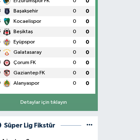
2
Erzurumspor FK
0
0
3
Başakşehir
0
0
4
Kocaelispor
0
0
5
Beşiktaş
0
0
6
Eyüpspor
0
0
7
Galatasaray
0
0
8
Çorum FK
0
0
9
Gaziantep FK
0
0
0
Alanyaspor
0
0
Detaylar için tıklayın
Süper Lig Fikstür