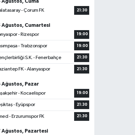
4 Ağustos, Cuma
latasaray - Çorum FK
21:30
5 Ağustos, Cumartesi
nyaspor - Rizespor
19:00
sımpaşa - Trabzonspor
19:00
nçlerbirliği S.K. - Fenerbahçe
21:30
ziantep FK - Alanyaspor
21:30
6 Ağustos, Pazar
şakşehir - Kocaelispor
19:00
şiktaş - Eyüpspor
21:30
ed - Erzurumspor FK
21:30
7 Ağustos, Pazartesi