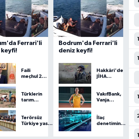
m'da Ferrari'li
Bodrum'da Ferrari'li
 keyfi!
deniz keyfi!
Faili
Hakkâri'de
meçhul 2
JİHA
cinayet
destekli
daha
operasyon
aydınlatıldı
Türklerin
VakıfBank,
tarım
Vanja
tarihini
Ivanovic'i
100 yıl
transfer
öne
etti
Terörsüz
İlaç
çeken
Türkiye yasa
denetiminde
keşif
teklifi
uluslararası
komisyondan
standart