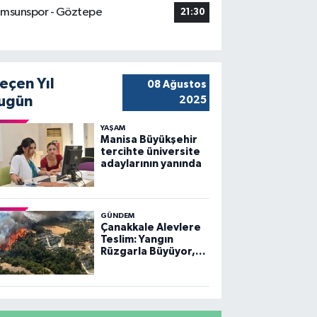
msunspor - Göztepe
21:30
eçen Yıl
08 Ağustos
ugün
2025
YAŞAM
Manisa Büyükşehir
tercihte üniversite
adaylarının yanında
GÜNDEM
Çanakkale Alevlere
Teslim: Yangın
Rüzgarla Büyüyor,
Ekiplerin Mücadelesi
Sürüyor