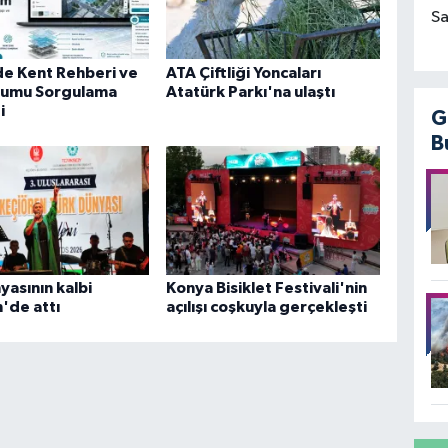
Sa
de Kent Rehberi ve
ATA Çiftliği Yoncaları
rumu Sorgulama
Atatürk Parkı'na ulaştı
i
G
B
yasının kalbi
Konya Bisiklet Festivali'nin
'de attı
açılışı coşkuyla gerçekleşti