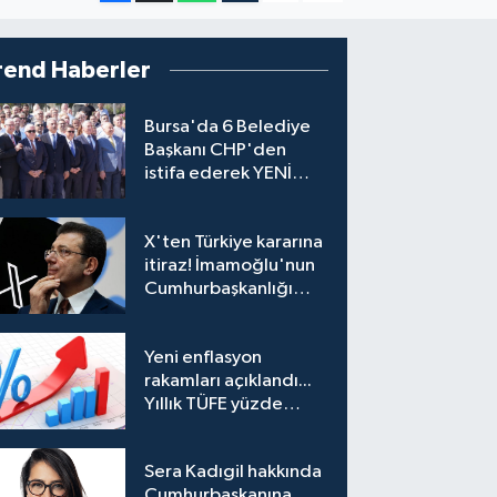
rend Haberler
Bursa'da 6 Belediye
Başkanı CHP'den
istifa ederek YENİ
Parti'ye katıldı
X'ten Türkiye kararına
itiraz! İmamoğlu'nun
Cumhurbaşkanlığı
Adaylığı Ofisi
hesabına erişim
Yeni enflasyon
engeli mahkemeye
rakamları açıklandı...
taşındı
Yıllık TÜFE yüzde
31,75'e yükseldi
Sera Kadıgil hakkında
Cumhurbaşkanına