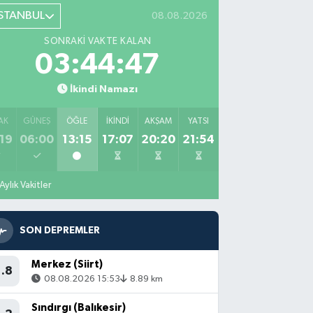
İSTANBUL
08.08.2026
SONRAKI VAKTE KALAN
03:44:46
İkindi Namazı
AK
GÜNEŞ
ÖĞLE
İKINDI
AKŞAM
YATSI
19
06:00
13:15
17:07
20:20
21:54
Aylık Vakitler
SON DEPREMLER
Merkez (Siirt)
1.8
08.08.2026 15:53
8.89 km
Sındırgı (Balıkesir)