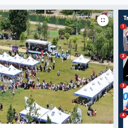
T
1
2
3
4