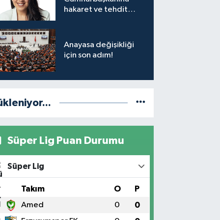
hakaret ve tehdit
soruşturması
Anayasa değişikliği
için son adım!
ükleniyor...
Süper Lig Puan Durumu
Süper Lig
#
Takım
O
P
1
Amed
0
0