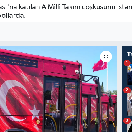
sı'na katılan A Milli Takım coşkusunu İstan
yollarda.
T
1
2
3