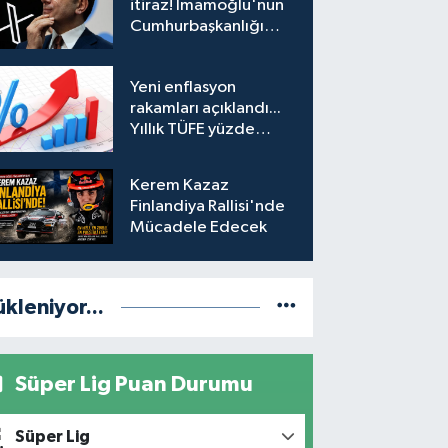
itiraz! İmamoğlu'nun
Cumhurbaşkanlığı
Adaylığı Ofisi
hesabına erişim
Yeni enflasyon
engeli mahkemeye
rakamları açıklandı...
taşındı
Yıllık TÜFE yüzde
31,75'e yükseldi
Kerem Kazaz
Finlandiya Rallisi'nde
Mücadele Edecek
ükleniyor...
Süper Lig Puan Durumu
Süper Lig