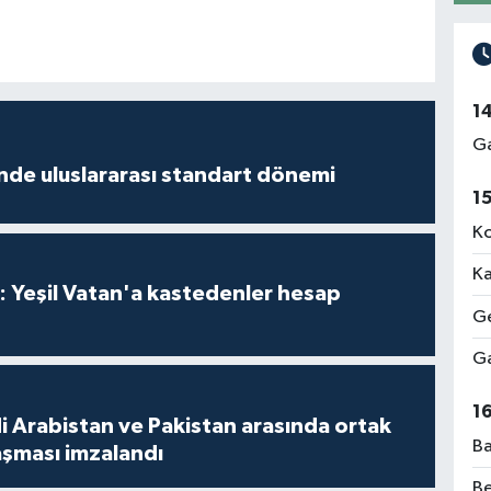
1
Ga
inde uluslararası standart dönemi
1
Ko
Ka
: Yeşil Vatan'a kastedenler hesap
Ge
Ga
1
i Arabistan ve Pakistan arasında ortak
Ba
şması imzalandı
Be