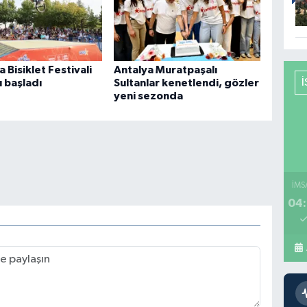
 Bisiklet Festivali
Antalya Muratpaşalı
 başladı
Sultanlar kenetlendi, gözler
yeni sezonda
İMS
04: