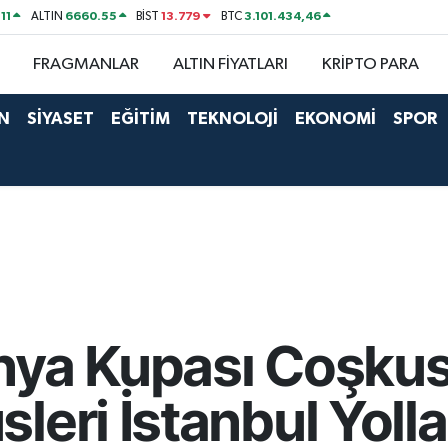
11
6660.55
13.779
3.101.434,46
ALTIN
BİST
BTC
FRAGMANLAR
ALTIN FİYATLARI
KRİPTO PARA
N
SİYASET
EĞİTİM
TEKNOLOJİ
EKONOMİ
SPOR
ya Kupası Coşkusu
leri İstanbul Yoll