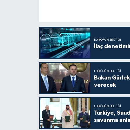
EDITÖRÜN SEÇTIĞI
İlaç denetim
EDITÖRÜN SEÇTIĞI
Bakan Gürlek
verecek
EDITÖRÜN SEÇTIĞI
Türkiye, Suud
savunma anla