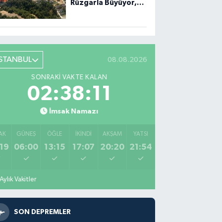
Rüzgarla Büyüyor,
Ekiplerin Mücadelesi
Sürüyor
İSTANBUL
08.08.2026
SONRAKI VAKTE KALAN
02:38:10
İmsak Namazı
AK
GÜNEŞ
ÖĞLE
İKINDI
AKŞAM
YATSI
19
06:00
13:15
17:07
20:20
21:54
Aylık Vakitler
SON DEPREMLER