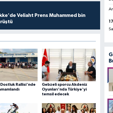
Am
kke'de Veliaht Prens Muhammed bin
örüştü
1
Sa
G
B
Dostluk Rallisi'nde
Gebzeli sporcu Akdeniz
 tamamlandı
Oyunları'nda Türkiye'yi
temsil edecek