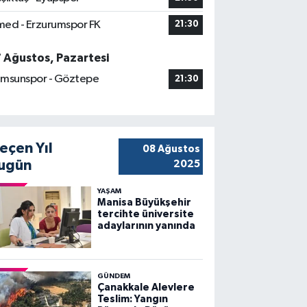
ed - Erzurumspor FK
21:30
7 Ağustos, Pazartesi
msunspor - Göztepe
21:30
eçen Yıl
08 Ağustos
ugün
2025
YAŞAM
Manisa Büyükşehir
tercihte üniversite
adaylarının yanında
GÜNDEM
Çanakkale Alevlere
Teslim: Yangın