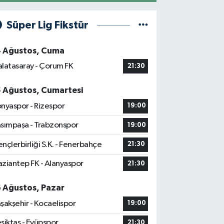
Süper Lig Fikstür
4 Ağustos, Cuma
latasaray - Çorum FK
21:30
5 Ağustos, Cumartesi
nyaspor - Rizespor
19:00
sımpaşa - Trabzonspor
19:00
nçlerbirliği S.K. - Fenerbahçe
21:30
ziantep FK - Alanyaspor
21:30
6 Ağustos, Pazar
şakşehir - Kocaelispor
19:00
şiktaş - Eyüpspor
21:30