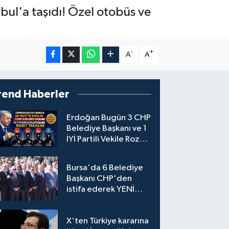
bul'a taşıdı! Özel otobüs ve
-
+
A
A
rend Haberler
Erdoğan Bugün 3 CHP
Belediye Başkanı ve 1
İYİ Partili Vekile Rozet
Takacak
Bursa'da 6 Belediye
Başkanı CHP'den
istifa ederek YENİ
Parti'ye katıldı
X'ten Türkiye kararına