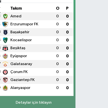
#
Takım
O
P
1
Amed
0
0
2
Erzurumspor FK
0
0
3
Başakşehir
0
0
4
Kocaelispor
0
0
5
Beşiktaş
0
0
6
Eyüpspor
0
0
7
Galatasaray
0
0
8
Çorum FK
0
0
9
Gaziantep FK
0
0
0
Alanyaspor
0
0
Detaylar için tıklayın