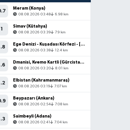
Meram (Konya)
0.7
08.08.2026 03:48
6.98 km
Simav (Kütahya)
1
08.08.2026 03:39
7.9 km
Ege Denizi - Kuşadası Körfezi - [14.72 km] Söke (Aydın)
1.8
08.08.2026 03:38
12.4 km
Dmanisi, Kvemo Kartli (Gürcistan) - [67.16 km] Akyaka (Kars)
1.6
08.08.2026 03:20
8.01 km
Elbistan (Kahramanmaraş)
1.2
08.08.2026 03:19
7.07 km
Beypazarı (Ankara)
0.9
08.08.2026 02:54
7.08 km
Saimbeyli (Adana)
1.3
08.08.2026 02:41
7.04 km