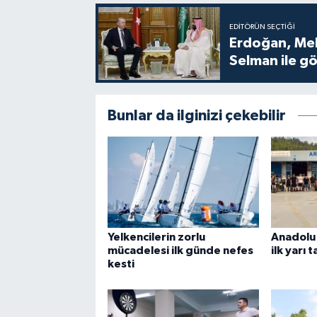
EDITÖRÜN SEÇTIĞI
Erdoğan, Me
Selman ile g
Bunlar da ilginizi çekebilir
Yelkencilerin zorlu
Anadolu 
mücadelesi ilk günde nefes
ilk yarı
kesti