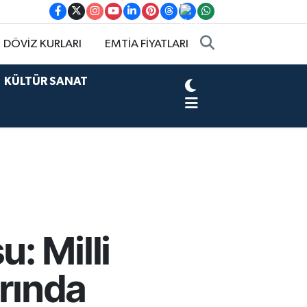
DÖVİZ KURLARI
EMTİA FİYATLARI
KÜLTÜR SANAT
: Milli
arında