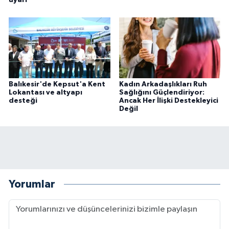
uyarı
Balıkesir'de Kepsut'a Kent
Kadın Arkadaşlıkları Ruh
Lokantası ve altyapı
Sağlığını Güçlendiriyor:
desteği
Ancak Her İlişki Destekleyici
Değil
Yorumlar