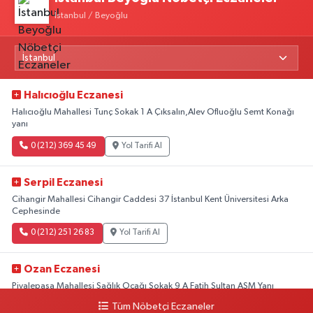
İstanbul / Beyoğlu
Halıcıoğlu Eczanesi
Halıcıoğlu Mahallesi Tunç Sokak 1 A Çıksalın,Alev Ofluoğlu Semt Konağı
yanı
0 (212) 369 45 49
Yol Tarifi Al
Serpil Eczanesi
Cihangir Mahallesi Cihangir Caddesi 37 İstanbul Kent Üniversitesi Arka
Cephesinde
0 (212) 251 26 83
Yol Tarifi Al
Ozan Eczanesi
Piyalepaşa Mahallesi Sağlık Ocağı Sokak 9 A Fatih Sultan ASM Yanı
Tüm Nöbetçi Eczaneler
0 (212) 297 30 13
Yol Tarifi Al