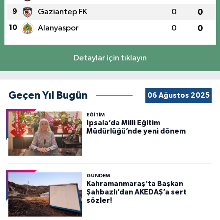
9
Gaziantep FK
0
0
10
Alanyaspor
0
0
Detaylar için tıklayın
Geçen Yıl Bugün
06 Ağustos 2025
EĞİTİM
İpsala’da Milli Eğitim
Müdürlüğü’nde yeni dönem
GÜNDEM
Kahramanmaraş'ta Başkan
Şahbazlı’dan AKEDAŞ’a sert
sözler!