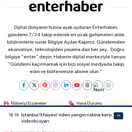
Dijital dünyanın hızına ayak uyduran Enterhaber,
gündemi 7/24 takip ederek en sıcak gelişmeleri anlık
bildirimlerle sunar. Bilgiye Açılan Kapınız. Gündemden
ekonomiye, teknolojiden yaşama dair her şey... Doğru
bilgiye "enter" deyin. Haberin dijital merkeziyle tanışın.
"Gündemi kaçırmamak için bizi sosyal medyada takip
edin ve bültenimize abone olun."
Nöbetçi Eczaneler
Hava Durumu
İstanbul İtfaiyesi'nden yangın riskine karşı
18:18
İstanbul Namaz Vakitleri
Trafik Durumu
videolu uyarı
Puan Durumu ve Fikstür
Tüm Manşetler