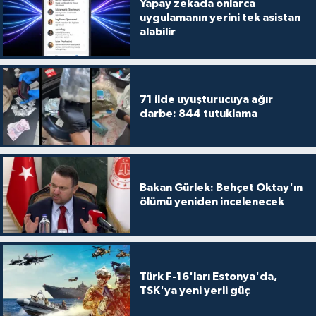
Yapay zekada onlarca
uygulamanın yerini tek asistan
alabilir
71 ilde uyuşturucuya ağır
darbe: 844 tutuklama
Bakan Gürlek: Behçet Oktay'ın
ölümü yeniden incelenecek
Türk F-16'ları Estonya'da,
TSK'ya yeni yerli güç