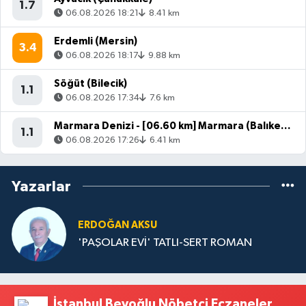
1.7
06.08.2026 18:21
8.41 km
Erdemli (Mersin)
3.4
06.08.2026 18:17
9.88 km
Söğüt (Bilecik)
1.1
06.08.2026 17:34
7.6 km
Marmara Denizi - [06.60 km] Marmara (Balıkesir)
1.1
06.08.2026 17:26
6.41 km
Yazarlar
ERDOĞAN AKSU
'PAŞOLAR EVİ' TATLI-SERT ROMAN
İstanbul Beyoğlu Nöbetçi Eczaneler