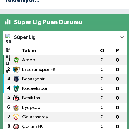
Yükleniyor...
Süper Lig Puan Durumu
Süper Lig
#
Takım
O
P
1
Amed
0
0
2
Erzurumspor FK
0
0
3
Başakşehir
0
0
4
Kocaelispor
0
0
5
Beşiktaş
0
0
6
Eyüpspor
0
0
7
Galatasaray
0
0
8
Çorum FK
0
0