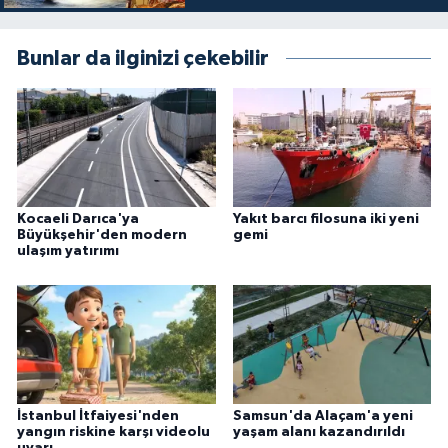
Bunlar da ilginizi çekebilir
Kocaeli Darıca'ya
Yakıt barcı filosuna iki yeni
Büyükşehir'den modern
gemi
ulaşım yatırımı
İstanbul İtfaiyesi'nden
Samsun'da Alaçam'a yeni
yangın riskine karşı videolu
yaşam alanı kazandırıldı