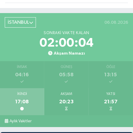
İSTANBUL
06.08.2026
SONRAKI VAKTE KALAN
02:00:03
Akşam Namazı
İMSAK
GÜNEŞ
ÖĞLE
04:16
05:58
13:15
İKINDI
AKŞAM
YATSI
17:08
20:23
21:57
Aylık Vakitler