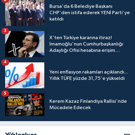
Bursa'da 6 Belediye Başkanı
CHP'den istifa ederek YENİ Parti'ye
katıldı
3
X'ten Türkiye kararına itiraz!
İmamoğlu'nun Cumhurbaşkanlığı
Adaylığı Ofisi hesabına erişim
engeli mahkemeye taşındı
4
Yeni enflasyon rakamları açıklandı...
Yıllık TÜFE yüzde 31,75'e yükseldi
5
Kerem Kazaz Finlandiya Rallisi'nde
Mücadele Edecek