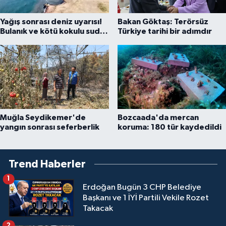
Yağış sonrası deniz uyarısı!
Bakan Göktaş: Terörsüz
Bulanık ve kötü kokulu suda
Türkiye tarihi bir adımdır
yüzmeyin
Muğla Seydikemer'de
Bozcaada'da mercan
yangın sonrası seferberlik
koruma: 180 tür kaydedildi
Trend Haberler
1
Erdoğan Bugün 3 CHP Belediye
Başkanı ve 1 İYİ Partili Vekile Rozet
Takacak
2