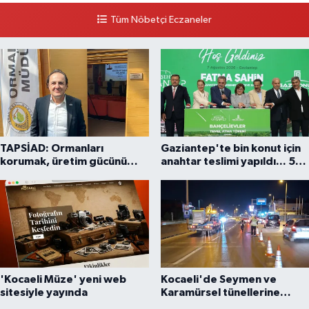
Piripaşa Mahallesi Şaban Deresi Sokak 7 D Koç Müzesi Arkası-
Tüm Nöbetçi Eczaneler
kalaycıbahçe Meydana Doğru
0 (212) 369 95 85
Yol Tarifi Al
TAPSİAD: Ormanları
Gaziantep'te bin konut için
korumak, üretim gücünü
anahtar teslimi yapıldı... 5
korumaktır
bin konutluk projeye temel
'Kocaeli Müze' yeni web
Kocaeli'de Seymen ve
sitesiyle yayında
Karamürsel tünellerine
konfor dokunuşu