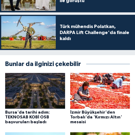
ile görüştü
Türk mühendis Polatkan,
DARPA Lift Challenge'da finale
kaldı
Bunlar da ilginizi çekebilir
Bursa'da tarihi adım:
İzmir Büyükşehir'den
TEKNOSAB KOBİ OSB
Torbalı'da 'Kırmızı Altın'
başvuruları başladı
mesaisi