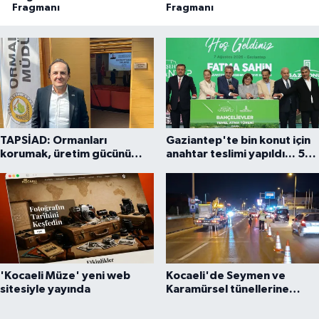
Fragmanı
Fragmanı
TAPSİAD: Ormanları
Gaziantep'te bin konut için
korumak, üretim gücünü
anahtar teslimi yapıldı... 5
korumaktır
bin konutluk projeye temel
'Kocaeli Müze' yeni web
Kocaeli'de Seymen ve
sitesiyle yayında
Karamürsel tünellerine
konfor dokunuşu