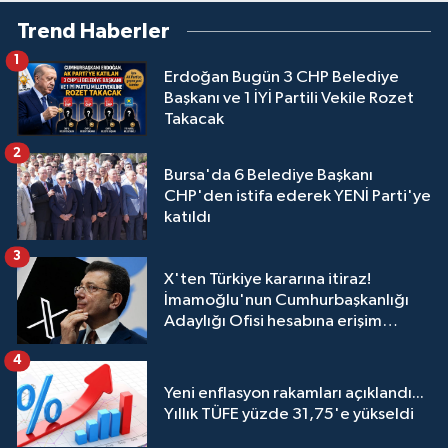
Trend Haberler
1
Erdoğan Bugün 3 CHP Belediye
Başkanı ve 1 İYİ Partili Vekile Rozet
Takacak
2
Bursa'da 6 Belediye Başkanı
CHP'den istifa ederek YENİ Parti'ye
katıldı
3
X'ten Türkiye kararına itiraz!
İmamoğlu'nun Cumhurbaşkanlığı
Adaylığı Ofisi hesabına erişim
engeli mahkemeye taşındı
4
Yeni enflasyon rakamları açıklandı...
Yıllık TÜFE yüzde 31,75'e yükseldi