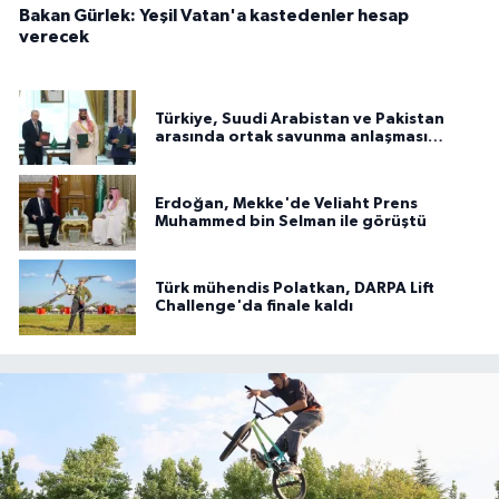
Bakan Gürlek: Yeşil Vatan'a kastedenler hesap
verecek
Türkiye, Suudi Arabistan ve Pakistan
arasında ortak savunma anlaşması
imzalandı
Erdoğan, Mekke'de Veliaht Prens
Muhammed bin Selman ile görüştü
Türk mühendis Polatkan, DARPA Lift
Challenge'da finale kaldı