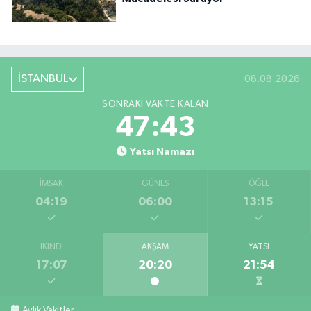
İSTANBUL
08.08.2026
SONRAKI VAKTE KALAN
47:41
Yatsı Namazı
İMSAK
GÜNEŞ
ÖĞLE
04:19
06:00
13:15
İKINDI
AKŞAM
YATSI
17:07
20:20
21:54
Aylık Vakitler