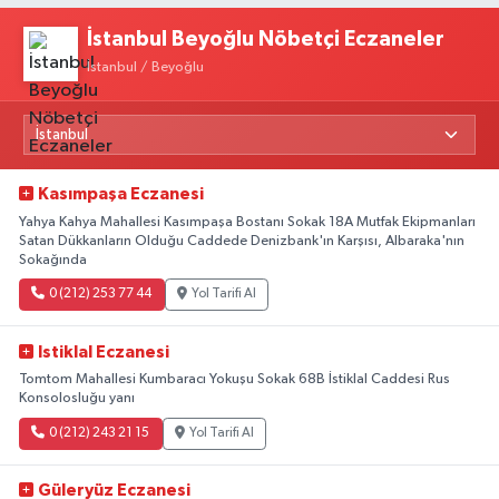
İstanbul Beyoğlu Nöbetçi Eczaneler
İstanbul / Beyoğlu
Kasımpaşa Eczanesi
Yahya Kahya Mahallesi Kasımpaşa Bostanı Sokak 18A Mutfak Ekipmanları
Satan Dükkanların Olduğu Caddede Denizbank'ın Karşısı, Albaraka'nın
Sokağında
0 (212) 253 77 44
Yol Tarifi Al
Istiklal Eczanesi
Tomtom Mahallesi Kumbaracı Yokuşu Sokak 68B İstiklal Caddesi Rus
Konsolosluğu yanı
0 (212) 243 21 15
Yol Tarifi Al
Güleryüz Eczanesi