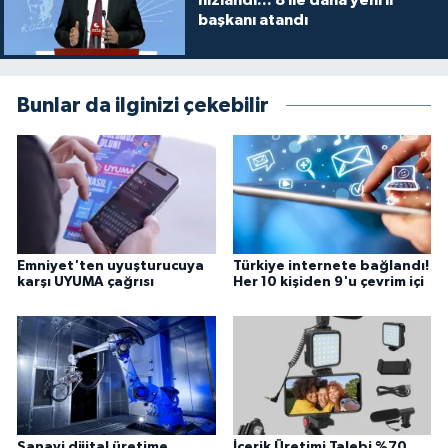
hızlandı... 8 ile daha yeni il
başkanı atandı
Bunlar da ilginizi çekebilir
Emniyet'ten uyuşturucuya
Türkiye internete bağlandı!
karşı UYUMA çağrısı
Her 10 kişiden 9'u çevrim içi
Sanayi dijital üretime
İçerik Üretimi Talebi %70