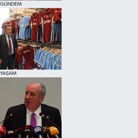
GÜNDEM
SPOR
KÜLTÜR SANAT
FRAGMANLAR
YAŞAM