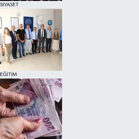
SİYASET
EĞİTİM