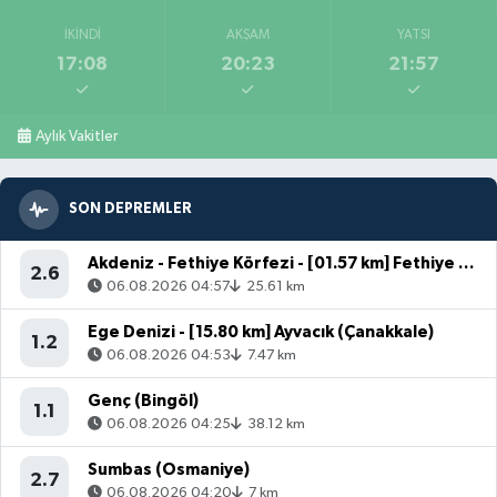
İKINDI
AKŞAM
YATSI
17:08
20:23
21:57
Aylık Vakitler
SON DEPREMLER
Akdeniz - Fethiye Körfezi - [01.57 km] Fethiye (Muğla)
2.6
06.08.2026 04:57
25.61 km
Ege Denizi - [15.80 km] Ayvacık (Çanakkale)
1.2
06.08.2026 04:53
7.47 km
Genç (Bingöl)
1.1
06.08.2026 04:25
38.12 km
Sumbas (Osmaniye)
2.7
06.08.2026 04:20
7 km