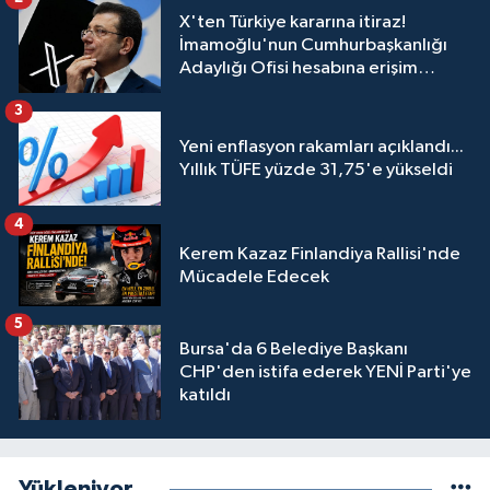
X'ten Türkiye kararına itiraz!
İmamoğlu'nun Cumhurbaşkanlığı
Adaylığı Ofisi hesabına erişim
engeli mahkemeye taşındı
3
Yeni enflasyon rakamları açıklandı...
Yıllık TÜFE yüzde 31,75'e yükseldi
4
Kerem Kazaz Finlandiya Rallisi'nde
Mücadele Edecek
5
Bursa'da 6 Belediye Başkanı
CHP'den istifa ederek YENİ Parti'ye
katıldı
Yükleniyor...