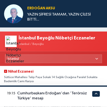
ERDOĞAN AKSU
YAZIN ŞİFRESİ TAMAM, YAZIN ÇİLESİ
BİTTİ...
İstanbul Beyoğlu Nöbetçi Eczaneler
İstanbul / Beyoğlu
Nihal Eczanesi
Sütlüce Mahallesi Talip Paşa Sokak 14 Sağlık Ocağına Paralel Sokakta
Bademlik Cami Karşısı
0 (212) 255 78 99
Yol Tarifi Al
Cumhurbaşkanı Erdoğan'dan 'Terörsüz
19:15
Türkiye' mesajı
Seher Eczanesi