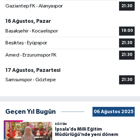
Gaziantep FK - Alanyaspor
21:30
16 Ağustos, Pazar
Başakşehir - Kocaelispor
19:00
Beşiktaş - Eyüpspor
21:30
Amed - Erzurumspor FK
21:30
17 Ağustos, Pazartesi
Samsunspor - Göztepe
21:30
Geçen Yıl Bugün
06 Ağustos 2025
EĞİTİM
İpsala’da Milli Eğitim
Müdürlüğü’nde yeni dönem