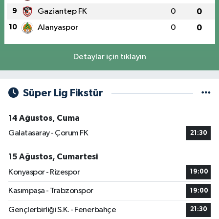
9
Gaziantep FK
0
0
10
Alanyaspor
0
0
Detaylar için tıklayın
Süper Lig Fikstür
14 Ağustos, Cuma
Galatasaray - Çorum FK
21:30
15 Ağustos, Cumartesi
Konyaspor - Rizespor
19:00
Kasımpaşa - Trabzonspor
19:00
Gençlerbirliği S.K. - Fenerbahçe
21:30