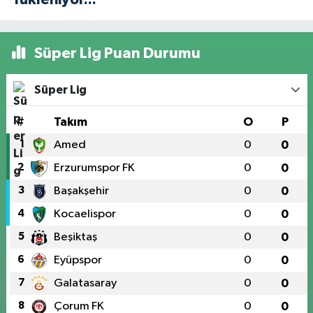
Süper Lig Puan Durumu
Süper Lig
#
Takım
O
P
1
Amed
0
0
2
Erzurumspor FK
0
0
3
Başakşehir
0
0
4
Kocaelispor
0
0
5
Beşiktaş
0
0
6
Eyüpspor
0
0
7
Galatasaray
0
0
8
Çorum FK
0
0