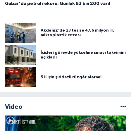
Gabar'da petrol rekoru: Günlük 83 bin 200 varil
Akdeniz'de 23 tesise 47,6 milyon TL
mikroplastik cezası
İçişleri görevde yükselme sınavı takvimini
açıkladı
5 il için şiddetli rüzgâr alarmı!
Video