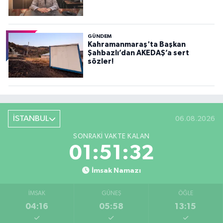
GÜNDEM
Kahramanmaraş'ta Başkan
Şahbazlı’dan AKEDAŞ’a sert
sözler!
İSTANBUL
06.08.2026
SONRAKI VAKTE KALAN
01:51:30
İmsak Namazı
İMSAK
GÜNEŞ
ÖĞLE
04:16
05:58
13:15