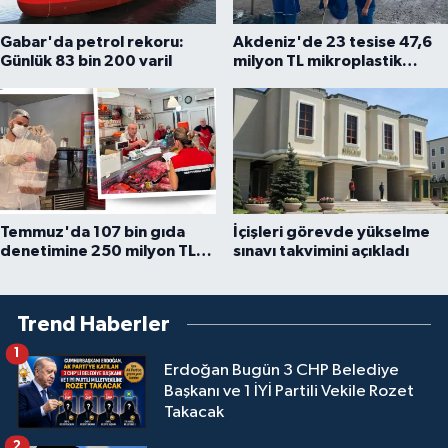
Gabar'da petrol rekoru:
Akdeniz'de 23 tesise 47,6
Günlük 83 bin 200 varil
milyon TL mikroplastik
cezası
Temmuz'da 107 bin gıda
İçişleri görevde yükselme
denetimine 250 milyon TL
sınavı takvimini açıkladı
ceza kesildi
Trend Haberler
1
Erdoğan Bugün 3 CHP Belediye
Başkanı ve 1 İYİ Partili Vekile Rozet
Takacak
2