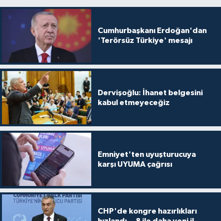
Cumhurbaşkanı Erdoğan'dan
'Terörsüz Türkiye' mesajı
Dervişoğlu: İhanet belgesini
kabul etmeyeceğiz
Emniyet'ten uyuşturucuya
karşı UYUMA çağrısı
CHP'de kongre hazırlıkları