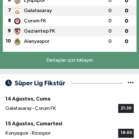
6
Eyüpspor
0
0
7
Galatasaray
0
0
8
Çorum FK
0
0
9
Gaziantep FK
0
0
10
Alanyaspor
0
0
Detaylar için tıklayın
Süper Lig Fikstür
14 Ağustos, Cuma
Galatasaray - Çorum FK
21:30
15 Ağustos, Cumartesi
Konyaspor - Rizespor
19:00