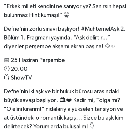
"Erkek milleti kendini ne sanıyor ya? Sanırsın hepsi
bulunmaz Hint kumaşı!" 🤫
Defne'nin zorlu sınavı başlıyor! #MuhtemelAşk 2.
Bölüm 1. Fragmanı yayında. “Aşk delirtir…”
diyenler perşembe akşamı ekran başına! 🦅✨
📅 25 Haziran Perşembe
🕗 20.00
📺 ShowTV
Defne'nin iki aşk ve bir hukuk bürosu arasındaki
büyük savaşı başlıyor! 🏛️❤️ Kadir mi, Tolga mı?
"O elini kırarım!" nidalarıyla yükselen tansiyon ve
at üstündeki o romantik kaçış... Sizce bu aşk kimi
delirtecek? Yorumlarda buluşalım! 👇