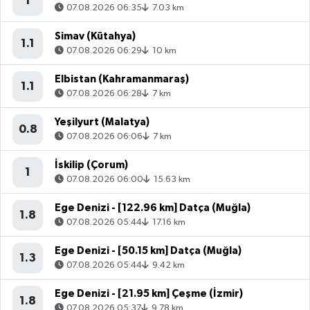
1
07.08.2026 06:35
7.03 km
Simav (Kütahya)
1.1
07.08.2026 06:29
10 km
Elbistan (Kahramanmaraş)
1.1
07.08.2026 06:28
7 km
Yeşilyurt (Malatya)
0.8
07.08.2026 06:06
7 km
İskilip (Çorum)
1
07.08.2026 06:00
15.63 km
Ege Denizi - [122.96 km] Datça (Muğla)
1.8
07.08.2026 05:44
17.16 km
Ege Denizi - [50.15 km] Datça (Muğla)
1.3
07.08.2026 05:44
9.42 km
Ege Denizi - [21.95 km] Çeşme (İzmir)
1.8
07.08.2026 05:37
9.78 km