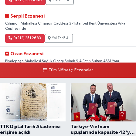
0 (212) 369 45 49
Yol Tarifi Al
Serpil Eczanesi
Cihangir Mahallesi Cihangir Caddesi 37 İstanbul Kent Üniversitesi Arka
Cephesinde
0 (212) 251 26 83
Yol Tarifi Al
Ozan Eczanesi
Piyalepaşa Mahallesi Sağlık Ocağı Sokak 9 A Fatih Sultan ASM Yanı
Tüm Nöbetçi Eczaneler
0 (212) 297 30 13
Yol Tarifi Al
TTK Dijital Tarih Akademisi
Türkiye-Vietnam
erişime açıldı
uçuşlarında kapasite 42'ye