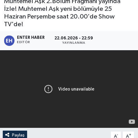
Muhtemel Aşk 2.Bölüm Fragmanı yayında
İzle! Muhtemel Aşk yeni bölümüyle 25
SPOR
Haziran Perşembe saat 20.00'de Show
TV'de!
KÜLTÜR SANAT
ENTER HABER
22.06.2026 - 22:59
FRAGMANLAR
EDITÖR
YAYINLANMA
Paylaş
-
+
A
A