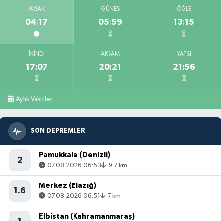
İMSAK
GÜNEŞ
ÖĞLE
04:17
05:59
13:15
İKINDI
AKŞAM
YATSI
17:07
20:21
21:56
Aylık Vakitler
SON DEPREMLER
Pamukkale (Denizli)
2
07.08.2026 06:53
9.7 km
Merkez (Elazığ)
1.6
07.08.2026 06:51
7 km
Elbistan (Kahramanmaraş)