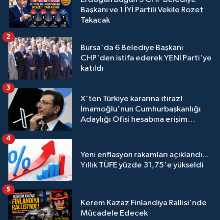
Başkanı ve 1 İYİ Partili Vekile Rozet
Takacak
2
Bursa'da 6 Belediye Başkanı
CHP'den istifa ederek YENİ Parti'ye
katıldı
3
X'ten Türkiye kararına itiraz!
İmamoğlu'nun Cumhurbaşkanlığı
Adaylığı Ofisi hesabına erişim
engeli mahkemeye taşındı
4
Yeni enflasyon rakamları açıklandı...
Yıllık TÜFE yüzde 31,75'e yükseldi
5
Kerem Kazaz Finlandiya Rallisi'nde
Mücadele Edecek