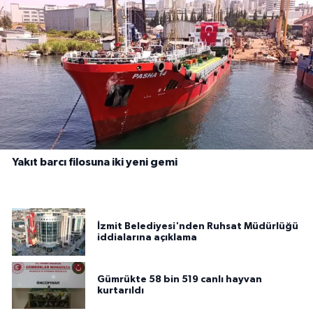
Yakıt barcı filosuna iki yeni gemi
İzmit Belediyesi'nden Ruhsat Müdürlüğü
iddialarına açıklama
Gümrükte 58 bin 519 canlı hayvan
kurtarıldı