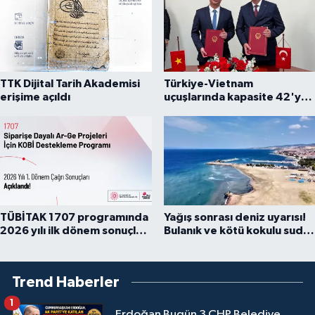
TTK Dijital Tarih Akademisi
Türkiye-Vietnam
erişime açıldı
uçuşlarında kapasite 42'ye
çıkarıldı
TÜBİTAK 1707 programında
Yağış sonrası deniz uyarısı!
2026 yılı ilk dönem sonuçları
Bulanık ve kötü kokulu suda
açıklandı
yüzmeyin
Trend Haberler
1
Erdoğan Bugün 3 CHP Belediye