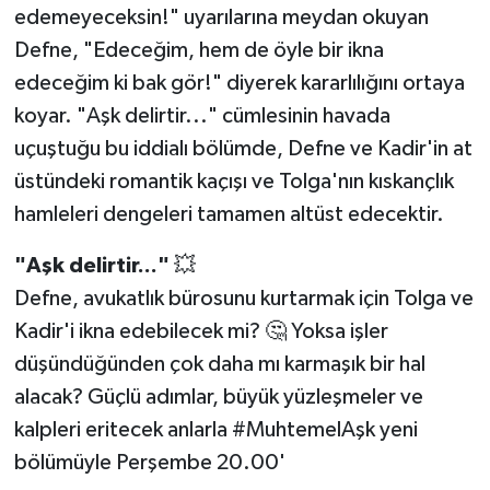
edemeyeceksin!" uyarılarına meydan okuyan
Defne, "Edeceğim, hem de öyle bir ikna
edeceğim ki bak gör!" diyerek kararlılığını ortaya
koyar. "Aşk delirtir..." cümlesinin havada
uçuştuğu bu iddialı bölümde, Defne ve Kadir'in at
üstündeki romantik kaçışı ve Tolga'nın kıskançlık
hamleleri dengeleri tamamen altüst edecektir.
"Aşk delirtir..."
💥
Defne, avukatlık bürosunu kurtarmak için Tolga ve
Kadir'i ikna edebilecek mi? 🤔 Yoksa işler
düşündüğünden çok daha mı karmaşık bir hal
alacak? Güçlü adımlar, büyük yüzleşmeler ve
kalpleri eritecek anlarla #MuhtemelAşk yeni
bölümüyle Perşembe 20.00'