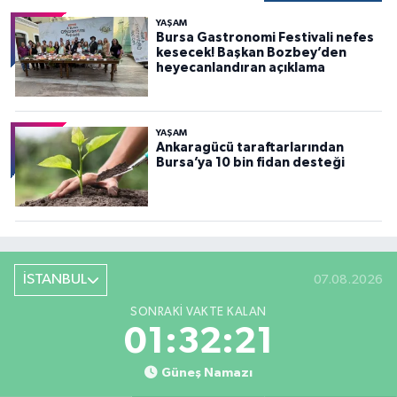
YAŞAM
Bursa Gastronomi Festivali nefes
kesecek! Başkan Bozbey’den
heyecanlandıran açıklama
YAŞAM
Ankaragücü taraftarlarından
Bursa’ya 10 bin fidan desteği
İSTANBUL
07.08.2026
SONRAKI VAKTE KALAN
01:32:20
Güneş Namazı