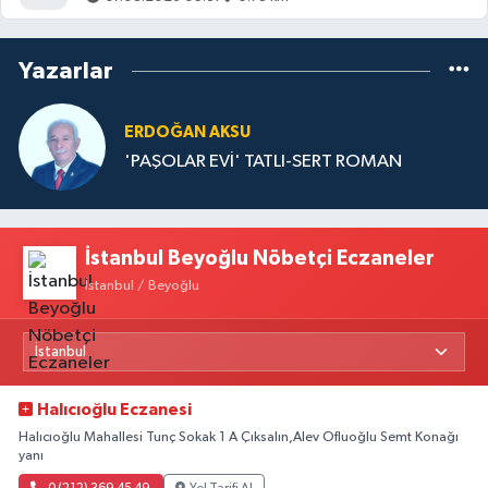
Yazarlar
ERDOĞAN AKSU
'PAŞOLAR EVİ' TATLI-SERT ROMAN
İstanbul Beyoğlu Nöbetçi Eczaneler
İstanbul / Beyoğlu
Halıcıoğlu Eczanesi
Halıcıoğlu Mahallesi Tunç Sokak 1 A Çıksalın,Alev Ofluoğlu Semt Konağı
yanı