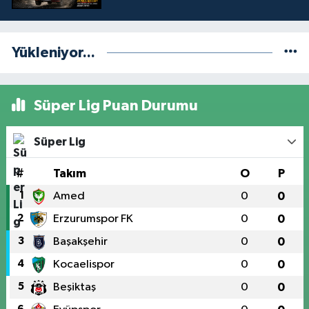
Yükleniyor...
Süper Lig Puan Durumu
Süper Lig
#
Takım
O
P
1
Amed
0
0
2
Erzurumspor FK
0
0
3
Başakşehir
0
0
4
Kocaelispor
0
0
5
Beşiktaş
0
0