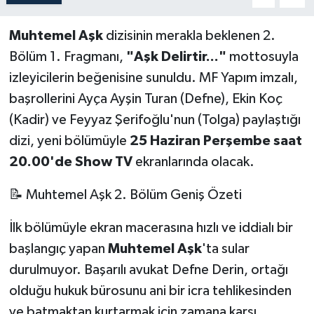
Muhtemel Aşk
dizisinin merakla beklenen 2.
Bölüm 1. Fragmanı,
"Aşk Delirtir..."
mottosuyla
izleyicilerin beğenisine sunuldu. MF Yapım imzalı,
başrollerini Ayça Ayşin Turan (Defne), Ekin Koç
(Kadir) ve Feyyaz Şerifoğlu'nun (Tolga) paylaştığı
dizi, yeni bölümüyle
25 Haziran Perşembe saat
20.00'de Show TV
ekranlarında olacak.
📝 Muhtemel Aşk 2. Bölüm Geniş Özeti
İlk bölümüyle ekran macerasına hızlı ve iddialı bir
başlangıç yapan
Muhtemel Aşk
'ta sular
durulmuyor. Başarılı avukat Defne Derin, ortağı
olduğu hukuk bürosunu ani bir icra tehlikesinden
ve batmaktan kurtarmak için zamana karşı