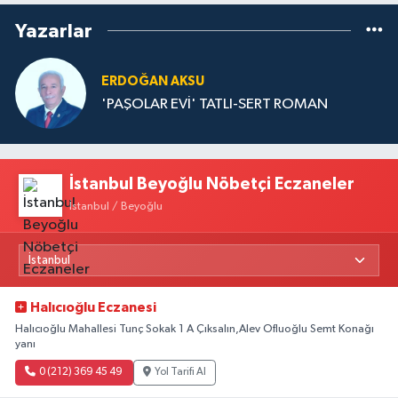
Yazarlar
ERDOĞAN AKSU
'PAŞOLAR EVİ' TATLI-SERT ROMAN
İstanbul Beyoğlu Nöbetçi Eczaneler
İstanbul / Beyoğlu
Halıcıoğlu Eczanesi
Halıcıoğlu Mahallesi Tunç Sokak 1 A Çıksalın,Alev Ofluoğlu Semt Konağı
yanı
0 (212) 369 45 49
Yol Tarifi Al