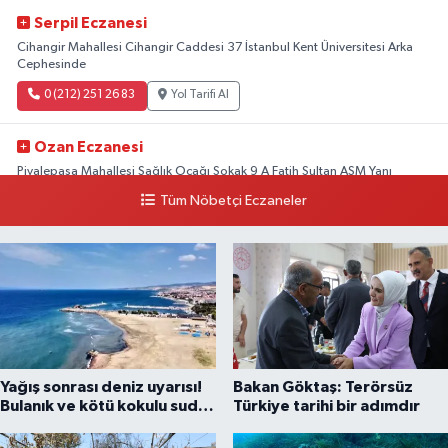
Serpil Eczanesi
Cihangir Mahallesi Cihangir Caddesi 37 İstanbul Kent Üniversitesi Arka
Cephesinde
0 (212) 251 26 83
Yol Tarifi Al
Ozan Eczanesi
Piyalepaşa Mahallesi Sağlık Ocağı Sokak 9 A Fatih Sultan ASM Yanı
Tüm Nöbetçi Eczaneler
0 (212) 297 30 13
Yol Tarifi Al
Yağış sonrası deniz uyarısı!
Bakan Göktaş: Terörsüz
Bulanık ve kötü kokulu suda
Türkiye tarihi bir adımdır
yüzmeyin