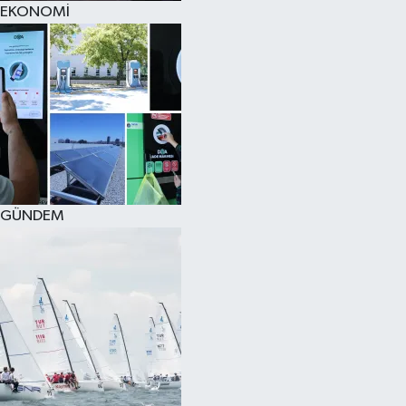
EKONOMİ
SPOR
KÜLTÜR SANAT
FRAGMANLAR
GÜNDEM