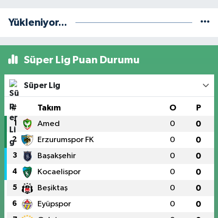
Yükleniyor...
Süper Lig Puan Durumu
Süper Lig
#
Takım
O
P
1
Amed
0
0
2
Erzurumspor FK
0
0
3
Başakşehir
0
0
4
Kocaelispor
0
0
5
Beşiktaş
0
0
6
Eyüpspor
0
0