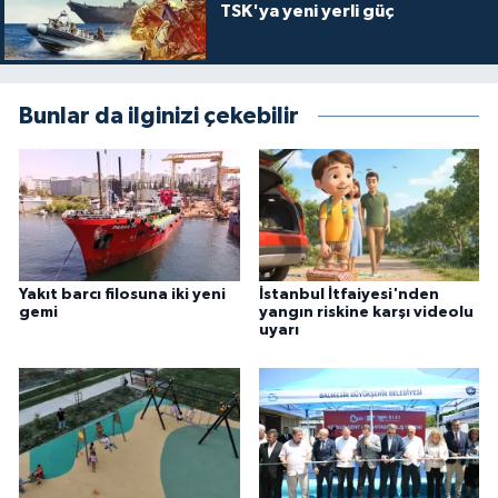
TSK'ya yeni yerli güç
Bunlar da ilginizi çekebilir
Yakıt barcı filosuna iki yeni
İstanbul İtfaiyesi'nden
gemi
yangın riskine karşı videolu
uyarı