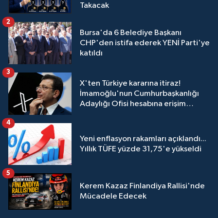
Takacak
2
Bursa'da 6 Belediye Başkanı
CHP'den istifa ederek YENİ Parti'ye
katıldı
3
X'ten Türkiye kararına itiraz!
İmamoğlu'nun Cumhurbaşkanlığı
Adaylığı Ofisi hesabına erişim
engeli mahkemeye taşındı
4
Yeni enflasyon rakamları açıklandı...
Yıllık TÜFE yüzde 31,75'e yükseldi
5
Kerem Kazaz Finlandiya Rallisi'nde
Mücadele Edecek