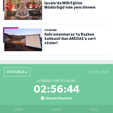
İpsala’da Milli Eğitim
Müdürlüğü’nde yeni dönem
GÜNDEM
Kahramanmaraş'ta Başkan
Şahbazlı’dan AKEDAŞ’a sert
sözler!
İSTANBUL
06.08.2026
SONRAKI VAKTE KALAN
02:56:42
Akşam Namazı
İMSAK
GÜNEŞ
ÖĞLE