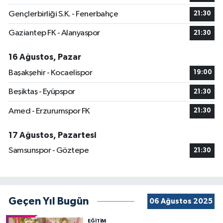
Gençlerbirliği S.K. - Fenerbahçe
21:30
Gaziantep FK - Alanyaspor
21:30
16 Ağustos, Pazar
Başakşehir - Kocaelispor
19:00
Beşiktaş - Eyüpspor
21:30
Amed - Erzurumspor FK
21:30
17 Ağustos, Pazartesi
Samsunspor - Göztepe
21:30
Geçen Yıl Bugün
06 Ağustos 2025
EĞİTİM