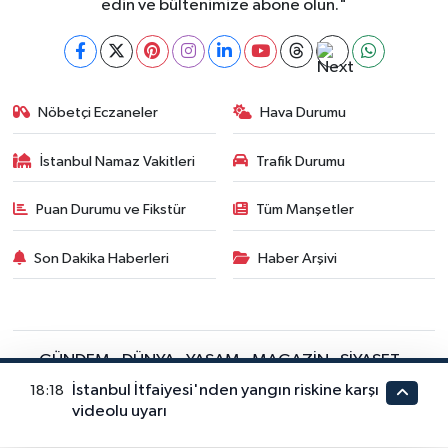
edin ve bültenimize abone olun."
Nöbetçi Eczaneler
Hava Durumu
İstanbul Namaz Vakitleri
Trafik Durumu
Puan Durumu ve Fikstür
Tüm Manşetler
Son Dakika Haberleri
Haber Arşivi
GÜNDEM
DÜNYA
YAŞAM
MAGAZİN
SİYASET
EĞİTİM
TEKNOLOJİ
EKONOMİ
SPOR
KÜLTÜR SANAT
İstanbul İtfaiyesi'nden yangın riskine karşı
18:18
FRAGMANLAR
videolu uyarı