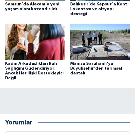
Samsun'da Alaçam'a yeni
Balıkesir'de Kepsut'a Kent
yaşam alanı kazandırıldı
Lokantası ve altyapı
desteği
Kadın Arkadaşlıkları Ruh
Manisa Saruhanlı'ya
Sağlığını Güçlendiriyor:
Büyükşehir'den tarımsal
Ancak Her İlişki Destekleyici
destek
Değil
Yorumlar