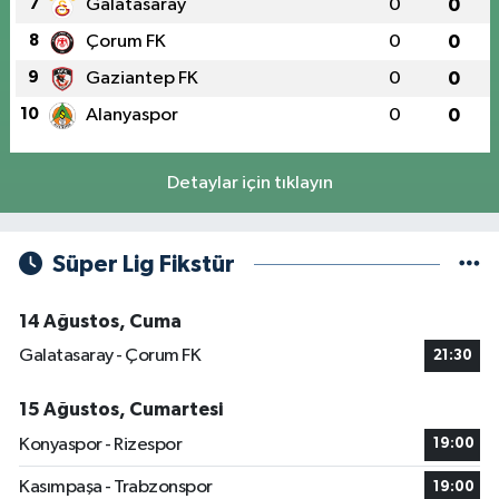
7
Galatasaray
0
0
8
Çorum FK
0
0
9
Gaziantep FK
0
0
10
Alanyaspor
0
0
Detaylar için tıklayın
Süper Lig Fikstür
14 Ağustos, Cuma
Galatasaray - Çorum FK
21:30
15 Ağustos, Cumartesi
Konyaspor - Rizespor
19:00
Kasımpaşa - Trabzonspor
19:00