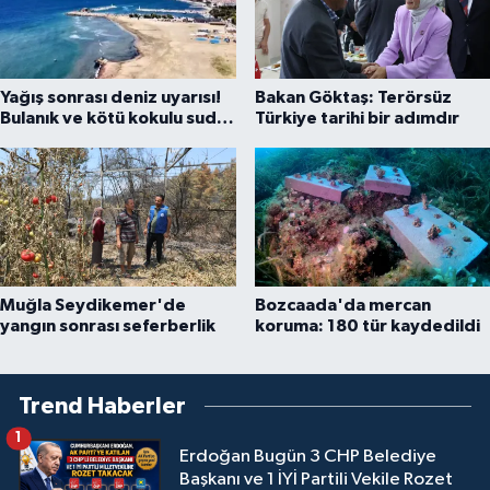
Yağış sonrası deniz uyarısı!
Bakan Göktaş: Terörsüz
Bulanık ve kötü kokulu suda
Türkiye tarihi bir adımdır
yüzmeyin
Muğla Seydikemer'de
Bozcaada'da mercan
yangın sonrası seferberlik
koruma: 180 tür kaydedildi
Trend Haberler
1
Erdoğan Bugün 3 CHP Belediye
Başkanı ve 1 İYİ Partili Vekile Rozet