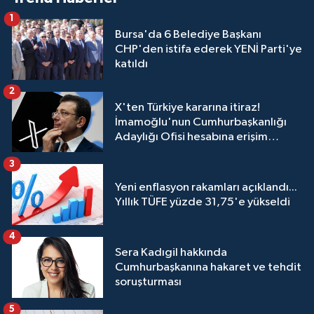
1
Bursa'da 6 Belediye Başkanı
CHP'den istifa ederek YENİ Parti'ye
katıldı
2
X'ten Türkiye kararına itiraz!
İmamoğlu'nun Cumhurbaşkanlığı
Adaylığı Ofisi hesabına erişim
engeli mahkemeye taşındı
3
Yeni enflasyon rakamları açıklandı...
Yıllık TÜFE yüzde 31,75'e yükseldi
4
Sera Kadıgil hakkında
Cumhurbaşkanına hakaret ve tehdit
soruşturması
5