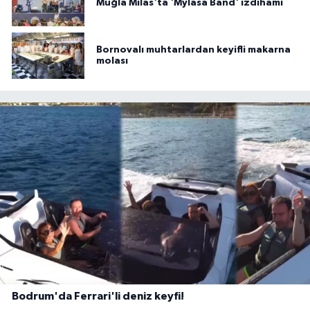
Muğla Milas'ta 'Mylasa Band' izdihamı
Bornovalı muhtarlardan keyifli makarna
molası
Bodrum'da Ferrari'li deniz keyfi!