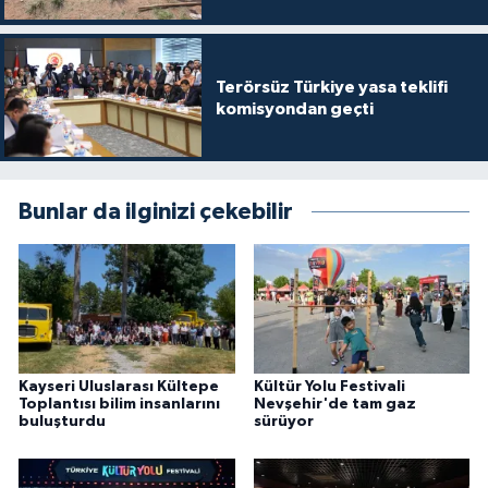
Terörsüz Türkiye yasa teklifi
komisyondan geçti
Bunlar da ilginizi çekebilir
Kayseri Uluslarası Kültepe
Kültür Yolu Festivali
Toplantısı bilim insanlarını
Nevşehir'de tam gaz
buluşturdu
sürüyor