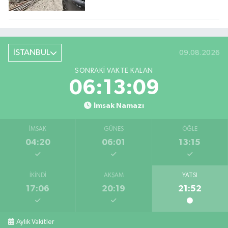
İSTANBUL
09.08.2026
SONRAKI VAKTE KALAN
06:13:08
İmsak Namazı
İMSAK
GÜNEŞ
ÖĞLE
04:20
06:01
13:15
İKINDI
AKŞAM
YATSI
17:06
20:19
21:52
Aylık Vakitler