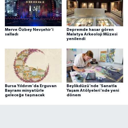
Merve Özbey Nevşehir'i
Depremde hasar gören
salladı
Malatya Arkeoloji Müzesi
yenilendi
Bursa Yıldırım'da Erguvan
Beylikdüzü'nde 'Sanatla
Bayramı minyatürle
Yaşam Atölyeleri'nde yeni
geleceğe taşınacak
dönem