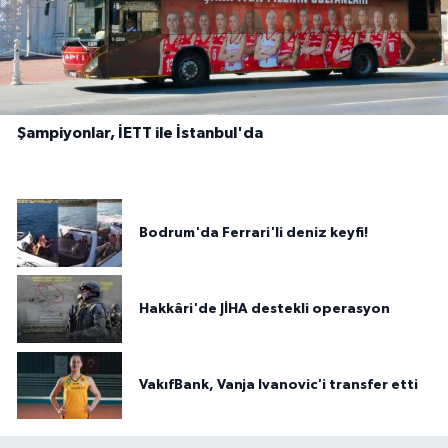
Şampiyonlar, İETT ile İstanbul'da
Bodrum'da Ferrari'li deniz keyfi!
Hakkâri'de JİHA destekli operasyon
VakıfBank, Vanja Ivanovic'i transfer etti