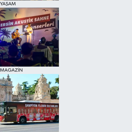
YAŞAM
SPOR
KÜLTÜR SANAT
FRAGMANLAR
MAGAZİN