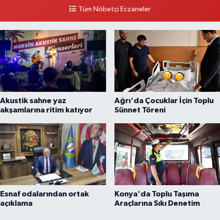
Tüm Nöbetçi Eczaneler
0 (212) 297 96 92
Yol Tarifi Al
Akustik sahne yaz
Ağrı'da Çocuklar İçin Toplu
akşamlarına ritim katıyor
Sünnet Töreni
Esnaf odalarından ortak
Konya'da Toplu Taşıma
açıklama
Araçlarına Sıkı Denetim