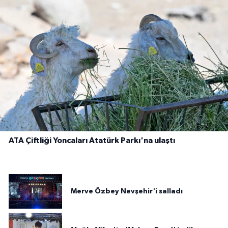
ATA Çiftliği Yoncaları Atatürk Parkı'na ulaştı
Merve Özbey Nevşehir'i salladı