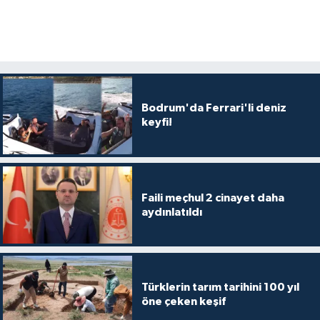
Bodrum'da Ferrari'li deniz
keyfi!
Faili meçhul 2 cinayet daha
aydınlatıldı
Türklerin tarım tarihini 100 yıl
öne çeken keşif