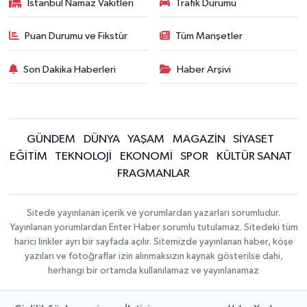
İstanbul Namaz Vakitleri
Trafik Durumu
Puan Durumu ve Fikstür
Tüm Manşetler
Son Dakika Haberleri
Haber Arşivi
GÜNDEM
DÜNYA
YAŞAM
MAGAZİN
SİYASET
EĞİTİM
TEKNOLOJİ
EKONOMİ
SPOR
KÜLTÜR SANAT
FRAGMANLAR
Sitede yayınlanan içerik ve yorumlardan yazarları sorumludur.
Yayınlanan yorumlardan Enter Haber sorumlu tutulamaz. Sitedeki tüm
harici linkler ayrı bir sayfada açılır. Sitemizde yayınlanan haber, köşe
yazıları ve fotoğraflar izin alınmaksızın kaynak gösterilse dahi,
herhangi bir ortamda kullanılamaz ve yayınlanamaz