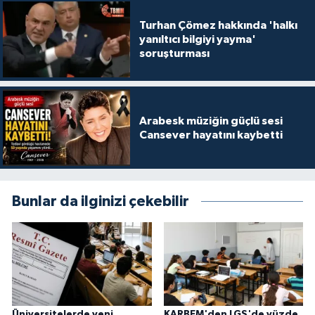
Turhan Çömez hakkında 'halkı
yanıltıcı bilgiyi yayma'
soruşturması
Arabesk müziğin güçlü sesi
Cansever hayatını kaybetti
Bunlar da ilginizi çekebilir
Üniversitelerde yeni
KARBEM'den LGS'de yüzde