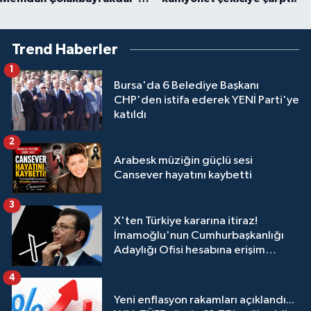
övgü
Trend Haberler
1
Bursa'da 6 Belediye Başkanı
CHP'den istifa ederek YENİ Parti'ye
katıldı
2
Arabesk müziğin güçlü sesi
Cansever hayatını kaybetti
3
X'ten Türkiye kararına itiraz!
İmamoğlu'nun Cumhurbaşkanlığı
Adaylığı Ofisi hesabına erişim
engeli mahkemeye taşındı
4
Yeni enflasyon rakamları açıklandı...