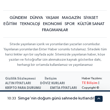
GÜNDEM
DÜNYA
YAŞAM
MAGAZİN
SİYASET
EĞİTİM
TEKNOLOJİ
EKONOMİ
SPOR
KÜLTÜR SANAT
FRAGMANLAR
Sitede yayınlanan içerik ve yorumlardan yazarları sorumludur.
Yayınlanan yorumlardan Enter Haber sorumlu tutulamaz. Sitedeki tüm
harici linkler ayrı bir sayfada açılır. Sitemizde yayınlanan haber, köşe
yazıları ve fotoğraflar izin alınmaksızın kaynak gösterilse dahi,
herhangi bir ortamda kullanılamaz ve yayınlanamaz
Haber Yazılımı:
Gizlilik Sözleşmesi
İletişim
TE Bilişim
|
ALTIN FİYATLARI
DÖVİZ KURLARI
Copyright ©
KRİPTO PARA DURUMU
EMTİA FİYATLARI
2026
Simge'nin doğum günü sahnede kutlandı!
10:33
En iyi site deneyimi sağlamak için çerezlerden
faydalanıyoruz. Detaylar için lütfen tıklayın.
Gizlilik