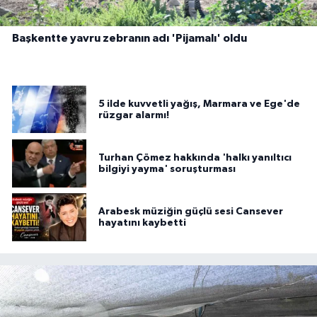
Başkentte yavru zebranın adı 'Pijamalı' oldu
5 ilde kuvvetli yağış, Marmara ve Ege'de
rüzgar alarmı!
Turhan Çömez hakkında 'halkı yanıltıcı
bilgiyi yayma' soruşturması
Arabesk müziğin güçlü sesi Cansever
hayatını kaybetti