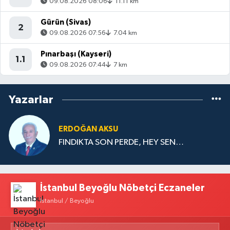
09.08.2026 08:06
11.11 km
Gürün (Sivas)
2
09.08.2026 07:56
7.04 km
Pınarbaşı (Kayseri)
1.1
09.08.2026 07:44
7 km
Yazarlar
ERDOĞAN AKSU
FINDIKTA SON PERDE, HEY SEN…
İstanbul Beyoğlu Nöbetçi Eczaneler
İstanbul / Beyoğlu