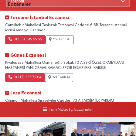
Tersane İstanbul Eczanesi
Camiikebir Mahallesi Taşkızak Tersanesi Caddesi 6 6B Tersane İstanbul
içerisi ama yol üzerinde
0 (533) 395 65 65
Yol Tarifi Al
Güneş Eczanesi
Piyalepaşa Mahallesi Osmanoğlu Sokak 10 A ESKİ ÖZEL OKMEYDANI
HASTANESİ YANI CEMAL KAMACI SPOR KOMPLEKSI KARŞISI
0 (212) 235 72 04
Yol Tarifi Al
Lara Eczanesi
Cihangir Mahallesi Sıraselviler Caddesi 73 A TAKSİM İLK YARDIM
HASTANESİ KARŞISI
Tüm Nöbetçi Eczaneler
0 (212) 293 90 86
Yol Tarifi Al