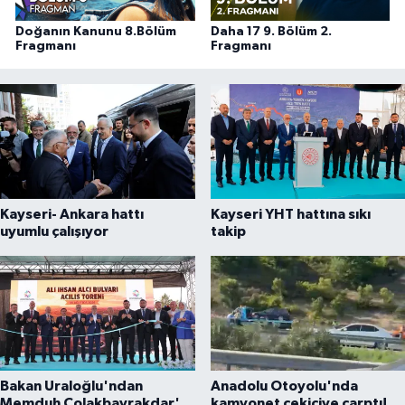
Doğanın Kanunu 8.Bölüm
Daha 17 9. Bölüm 2.
Fragmanı
Fragmanı
Kayseri- Ankara hattı
Kayseri YHT hattına sıkı
uyumlu çalışıyor
takip
Bakan Uraloğlu'ndan
Anadolu Otoyolu'nda
Memduh Çolakbayrakdar'a
kamyonet çekiciye çarptı!