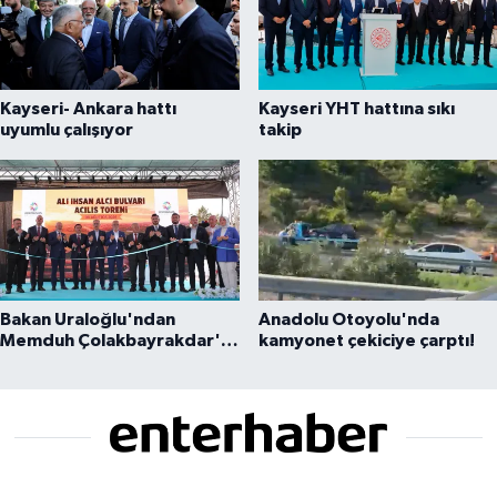
Kayseri- Ankara hattı
Kayseri YHT hattına sıkı
uyumlu çalışıyor
takip
Bakan Uraloğlu'ndan
Anadolu Otoyolu'nda
Memduh Çolakbayrakdar'a
kamyonet çekiciye çarptı!
övgü