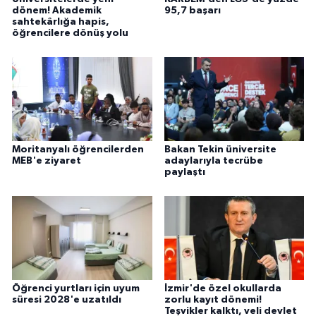
dönem! Akademik
95,7 başarı
sahtekârlığa hapis,
öğrencilere dönüş yolu
Moritanyalı öğrencilerden
Bakan Tekin üniversite
MEB'e ziyaret
adaylarıyla tecrübe
paylaştı
Öğrenci yurtları için uyum
İzmir'de özel okullarda
süresi 2028'e uzatıldı
zorlu kayıt dönemi!
Teşvikler kalktı, veli devlet