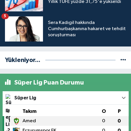
Yıllık TÜFE yüzde 31,75'e yükseldi
5
Sera Kadıgil hakkında
Cumhurbaşkanına hakaret ve tehdit
soruşturması
Yükleniyor...
Süper Lig Puan Durumu
Süper Lig
#
Takım
O
P
1
Amed
0
0
2
Erzurumspor FK
0
0