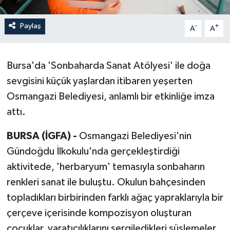
Paylaş
-
+
A
A
Bursa'da 'Sonbaharda Sanat Atölyesi' ile doğa
sevgisini küçük yaşlardan itibaren yeşerten
Osmangazi Belediyesi, anlamlı bir etkinliğe imza
attı.
BURSA (İGFA) -
Osmangazi Belediyesi'nin
Gündoğdu İlkokulu'nda gerçekleştirdiği
aktivitede, 'herbaryum' temasıyla sonbaharın
renkleri sanat ile buluştu. Okulun bahçesinden
topladıkları birbirinden farklı ağaç yapraklarıyla bir
çerçeve içerisinde kompozisyon oluşturan
çocuklar, yaratıcılıklarını sergiledikleri süslemeler