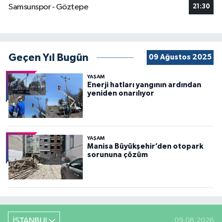
Samsunspor - Göztepe
21:30
Geçen Yıl Bugün
09 Ağustos 2025
YAŞAM
Enerji hatları yangının ardından
yeniden onarılıyor
YAŞAM
Manisa Büyükşehir’den otopark
sorununa çözüm
İSTANBUL
09.08.2026