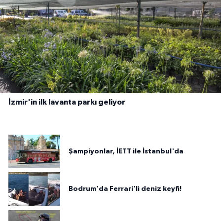
İzmir'in ilk lavanta parkı geliyor
Şampiyonlar, İETT ile İstanbul'da
Bodrum'da Ferrari'li deniz keyfi!