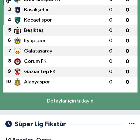
3
Başakşehir
0
0
4
Kocaelispor
0
0
5
Beşiktaş
0
0
6
Eyüpspor
0
0
7
Galatasaray
0
0
8
Çorum FK
0
0
9
Gaziantep FK
0
0
10
Alanyaspor
0
0
Detaylar için tıklayın
Süper Lig Fikstür
14 Ağustos, Cuma