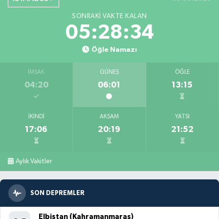
SONRAKI VAKTE KALAN
05:28:32
Öğle Namazı
İMSAK
GÜNEŞ
ÖĞLE
04:20
06:01
13:15
İKINDI
AKŞAM
YATSI
17:06
20:19
21:52
Aylık Vakitler
SON DEPREMLER
Elbistan (Kahramanmaraş)