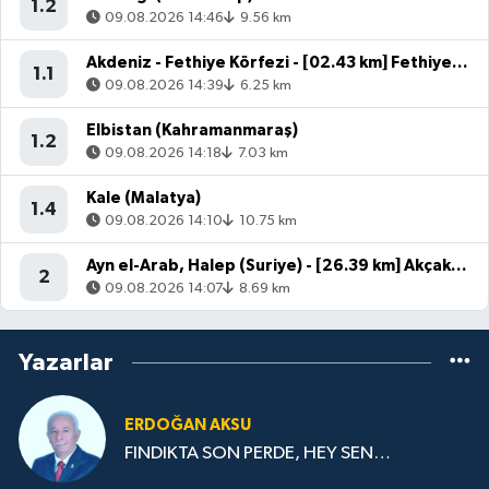
1.2
09.08.2026 14:46
9.56 km
Akdeniz - Fethiye Körfezi - [02.43 km] Fethiye (Muğla)
1.1
09.08.2026 14:39
6.25 km
Elbistan (Kahramanmaraş)
1.2
09.08.2026 14:18
7.03 km
Kale (Malatya)
1.4
09.08.2026 14:10
10.75 km
Ayn el-Arab, Halep (Suriye) - [26.39 km] Akçakale (Şanlıurfa)
2
09.08.2026 14:07
8.69 km
Yazarlar
ERDOĞAN AKSU
FINDIKTA SON PERDE, HEY SEN…