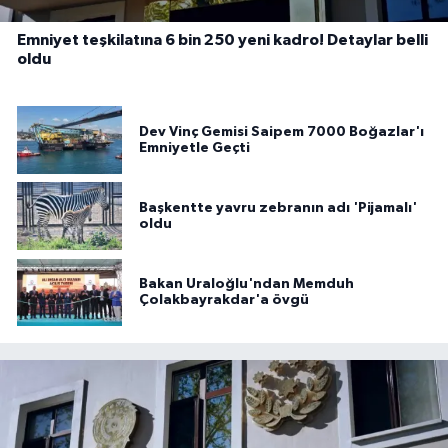
Emniyet teşkilatına 6 bin 250 yeni kadro! Detaylar belli
oldu
Dev Vinç Gemisi Saipem 7000 Boğazlar'ı
Emniyetle Geçti
Başkentte yavru zebranın adı 'Pijamalı'
oldu
Bakan Uraloğlu'ndan Memduh
Çolakbayrakdar'a övgü