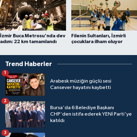
İzmir Buca Metrosu'nda dev
Filenin Sultanları, İzmirli
adım: 22 km tamamlandı
çocuklara ilham oluyor
Trend Haberler
1
Arabesk müziğin güçlü sesi
Cansever hayatını kaybetti
2
Bursa'da 6 Belediye Başkanı
CHP'den istifa ederek YENİ Parti'ye
katıldı
3