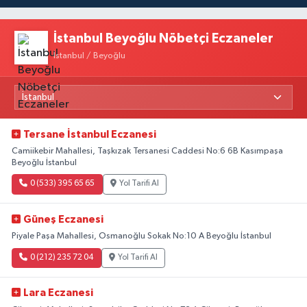
İstanbul Beyoğlu Nöbetçi Eczaneler
İstanbul / Beyoğlu
Tersane İstanbul Eczanesi
Camiikebir Mahallesi, Taşkızak Tersanesi Caddesi No:6 6B Kasımpaşa
Beyoğlu İstanbul
0 (533) 395 65 65
Yol Tarifi Al
Güneş Eczanesi
Piyale Paşa Mahallesi, Osmanoğlu Sokak No:10 A Beyoğlu İstanbul
0 (212) 235 72 04
Yol Tarifi Al
Lara Eczanesi