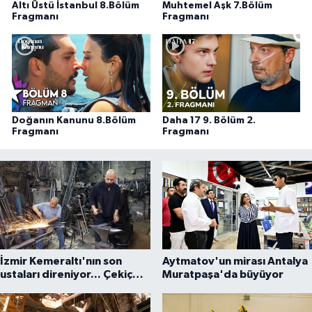
Altı Üstü İstanbul 8.Bölüm
Muhtemel Aşk 7.Bölüm
Fragmanı
Fragmanı
Doğanın Kanunu 8.Bölüm
Daha 17 9. Bölüm 2.
Fragmanı
Fragmanı
İzmir Kemeraltı'nın son
Aytmatov'un mirası Antalya
ustaları direniyor... Çekiç
Muratpaşa'da büyüyor
sesleriyle yaşayan miras