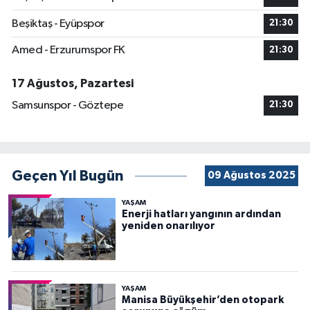
Beşiktaş - Eyüpspor
21:30
Amed - Erzurumspor FK
21:30
17 Ağustos, Pazartesi
Samsunspor - Göztepe
21:30
Geçen Yıl Bugün
09 Ağustos 2025
YAŞAM
Enerji hatları yangının ardından
yeniden onarılıyor
YAŞAM
Manisa Büyükşehir’den otopark