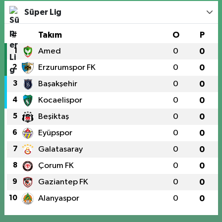
Süper Lig
#
Takım
O
P
1
Amed
0
0
2
Erzurumspor FK
0
0
3
Başakşehir
0
0
4
Kocaelispor
0
0
5
Beşiktaş
0
0
6
Eyüpspor
0
0
7
Galatasaray
0
0
8
Çorum FK
0
0
9
Gaziantep FK
0
0
10
Alanyaspor
0
0