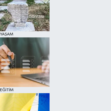
SPOR
KÜLTÜR SANAT
FRAGMANLAR
YAŞAM
EĞİTİM