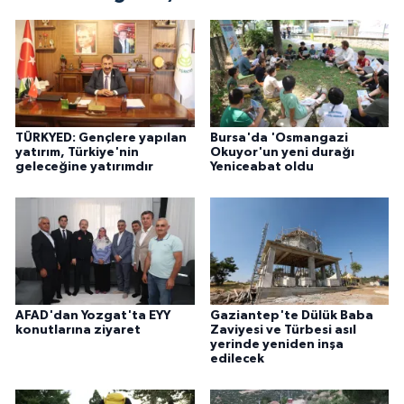
TÜRKYED: Gençlere yapılan
Bursa'da 'Osmangazi
yatırım, Türkiye'nin
Okuyor'un yeni durağı
geleceğine yatırımdır
Yeniceabat oldu
AFAD'dan Yozgat'ta EYY
Gaziantep'te Dülük Baba
konutlarına ziyaret
Zaviyesi ve Türbesi asıl
yerinde yeniden inşa
edilecek