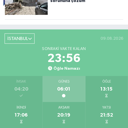
sorununa çözüm
İSTANBUL
09.08.2026
SONRAKI VAKTE KALAN
23:55
Öğle Namazı
İMSAK
GÜNEŞ
ÖĞLE
04:20
06:01
13:15
İKINDI
AKŞAM
YATSI
17:06
20:19
21:52