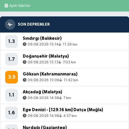
Aylık Vakitler
SON DEPREMLER
Sındırgı (Balıkesir)
1.3
09.08.2026 15:14
11.29 km
Doğanşehir (Malatya)
1.7
09.08.2026 15:13
7.03 km
Göksun (Kahramanmaraş)
3.5
09.08.2026 15:06
11.42 km
Akçadağ (Malatya)
1.1
09.08.2026 14:58
7 km
Ege Denizi - [129.16 km] Datça (Muğla)
1.6
09.08.2026 14:58
4.57 km
Nurdağı (Gaziantep)