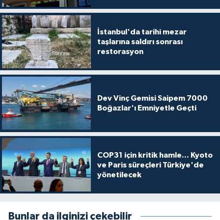
İstanbul'da tarihi mezar
taşlarına saldırı sonrası
restorasyon
Dev Vinç Gemisi Saipem 7000
Boğazlar'ı Emniyetle Geçti
COP31 için kritik hamle... Kyoto
ve Paris süreçleri Türkiye'de
yönetilecek
Bunlar da ilginizi çekebilir