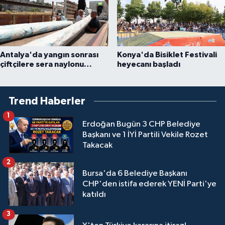
Antalya'da yangın sonrası
Konya'da Bisiklet Festivali
çiftçilere sera naylonu
heyecanı başladı
desteği
Trend Haberler
1
Erdoğan Bugün 3 CHP Belediye
Başkanı ve 1 İYİ Partili Vekile Rozet
Takacak
2
Bursa'da 6 Belediye Başkanı
CHP'den istifa ederek YENİ Parti'ye
katıldı
3