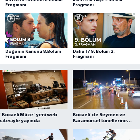
Altı Üstü İstanbul 8.Bölüm
Muhtemel Aşk 7.Bölüm
Fragmanı
Fragmanı
Doğanın Kanunu 8.Bölüm
Daha 17 9. Bölüm 2.
Fragmanı
Fragmanı
'Kocaeli Müze' yeni web
Kocaeli'de Seymen ve
sitesiyle yayında
Karamürsel tünellerine
konfor dokunuşu