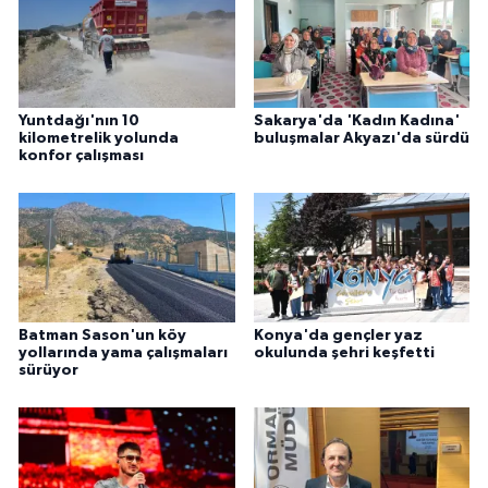
Yuntdağı'nın 10
Sakarya'da 'Kadın Kadına'
kilometrelik yolunda
buluşmalar Akyazı'da sürdü
konfor çalışması
Batman Sason'un köy
Konya'da gençler yaz
yollarında yama çalışmaları
okulunda şehri keşfetti
sürüyor