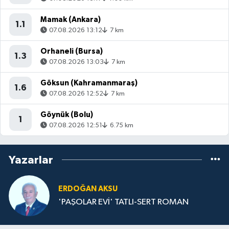
Mamak (Ankara)
1.1
07.08.2026 13:12
7 km
Orhaneli (Bursa)
1.3
07.08.2026 13:03
7 km
Göksun (Kahramanmaraş)
1.6
07.08.2026 12:52
7 km
Göynük (Bolu)
1
07.08.2026 12:51
6.75 km
Yazarlar
ERDOĞAN AKSU
'PAŞOLAR EVİ' TATLI-SERT ROMAN