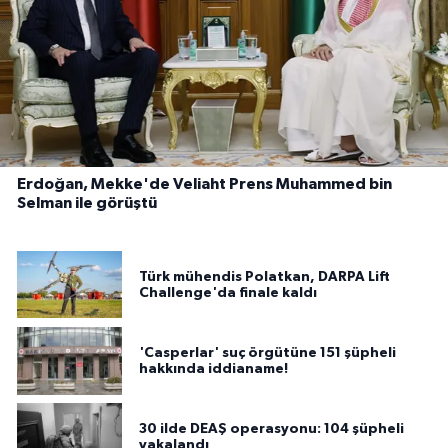
Erdoğan, Mekke'de Veliaht Prens Muhammed bin
Selman ile görüştü
Türk mühendis Polatkan, DARPA Lift
Challenge'da finale kaldı
'Casperlar' suç örgütüne 151 şüpheli
hakkında iddianame!
30 ilde DEAŞ operasyonu: 104 şüpheli
yakalandı