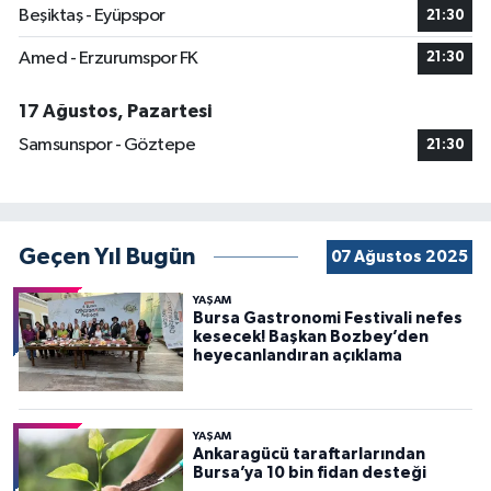
Beşiktaş - Eyüpspor
21:30
Amed - Erzurumspor FK
21:30
17 Ağustos, Pazartesi
Samsunspor - Göztepe
21:30
Geçen Yıl Bugün
07 Ağustos 2025
YAŞAM
Bursa Gastronomi Festivali nefes
kesecek! Başkan Bozbey’den
heyecanlandıran açıklama
YAŞAM
Ankaragücü taraftarlarından
Bursa’ya 10 bin fidan desteği