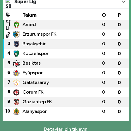
Süper Lig
#
Takım
O
P
1
Amed
0
0
2
Erzurumspor FK
0
0
3
Başakşehir
0
0
4
Kocaelispor
0
0
5
Beşiktaş
0
0
6
Eyüpspor
0
0
7
Galatasaray
0
0
8
Çorum FK
0
0
9
Gaziantep FK
0
0
10
Alanyaspor
0
0
Detaylar için tıklayın