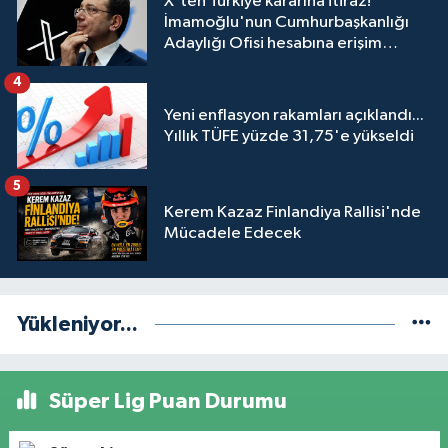
X'ten Türkiye kararına itiraz!
İmamoğlu'nun Cumhurbaşkanlığı
Adaylığı Ofisi hesabına erişim
engeli mahkemeye taşındı
4
Yeni enflasyon rakamları açıklandı...
Yıllık TÜFE yüzde 31,75'e yükseldi
5
Kerem Kazaz Finlandiya Rallisi'nde
Mücadele Edecek
Yükleniyor...
Süper Lig Puan Durumu