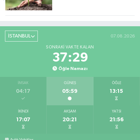
İSTANBUL
07.08.2026
SONRAKI VAKTE KALAN
37:27
Öğle Namazı
İMSAK
GÜNEŞ
ÖĞLE
04:17
05:59
13:15
İKINDI
AKŞAM
YATSI
17:07
20:21
21:56