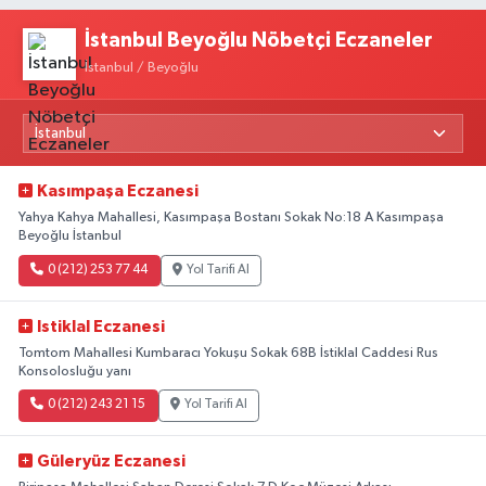
İstanbul Beyoğlu Nöbetçi Eczaneler
İstanbul / Beyoğlu
Kasımpaşa Eczanesi
Yahya Kahya Mahallesi, Kasımpaşa Bostanı Sokak No:18 A Kasımpaşa
Beyoğlu İstanbul
0 (212) 253 77 44
Yol Tarifi Al
Istiklal Eczanesi
Tomtom Mahallesi Kumbaracı Yokuşu Sokak 68B İstiklal Caddesi Rus
Konsolosluğu yanı
0 (212) 243 21 15
Yol Tarifi Al
Güleryüz Eczanesi