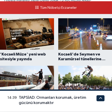
Piripaşa Mahallesi Şaban Deresi Sokak 7 D Koç Müzesi Arkası-
kalaycıbahçe Meydana Doğru
Tüm Nöbetçi Eczaneler
0 (212) 369 95 85
Yol Tarifi Al
'Kocaeli Müze' yeni web
Kocaeli'de Seymen ve
sitesiyle yayında
Karamürsel tünellerine
konfor dokunuşu
TAPSİAD: Ormanları korumak, üretim
14:39
Antalya'da yangın sonrası
Konya'da Bisiklet Festivali
gücünü korumaktır
çiftçilere sera naylonu
heyecanı başladı
desteği