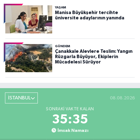
YAŞAM
Manisa Büyükşehir tercihte
üniversite adaylarının yanında
GÜNDEM
Çanakkale Alevlere Teslim: Yangın
Rüzgarla Büyüyor, Ekiplerin
Mücadelesi Sürüyor
İSTANBUL
08.08.2026
SONRAKI VAKTE KALAN
35:33
İmsak Namazı