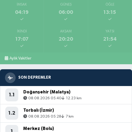
İMSAK
GÜNEŞ
ÖĞLE
04:19
06:00
13:15
İKINDI
AKŞAM
YATSI
17:07
20:20
21:54
Aylık Vakitler
SON DEPREMLER
Doğanşehir (Malatya)
1.1
08.08.2026 05:40
12.23 km
Torbalı (İzmir)
1.2
08.08.2026 05:28
7 km
Merkez (Bolu)
1