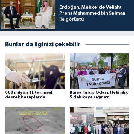
Erdoğan, Mekke'de Veliaht
Prens Muhammed bin Selman
ile görüştü
Bunlar da ilginizi çekebilir
688 milyon TL tarımsal
Bursa Tabip Odası: Hekimlik
destek hesaplarda
5 dakikaya sığmaz