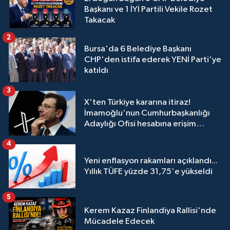
Başkanı ve 1 İYİ Partili Vekile Rozet
Takacak
2
Bursa'da 6 Belediye Başkanı
CHP'den istifa ederek YENİ Parti'ye
katıldı
3
X'ten Türkiye kararına itiraz!
İmamoğlu'nun Cumhurbaşkanlığı
Adaylığı Ofisi hesabına erişim
engeli mahkemeye taşındı
4
Yeni enflasyon rakamları açıklandı...
Yıllık TÜFE yüzde 31,75'e yükseldi
5
Kerem Kazaz Finlandiya Rallisi'nde
Mücadele Edecek