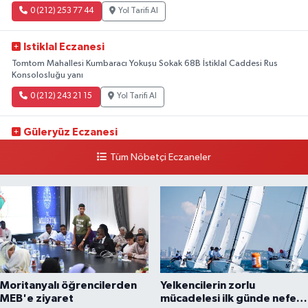
0 (212) 253 77 44
Yol Tarifi Al
Istiklal Eczanesi
Tomtom Mahallesi Kumbaracı Yokuşu Sokak 68B İstiklal Caddesi Rus
Konsolosluğu yanı
0 (212) 243 21 15
Yol Tarifi Al
Güleryüz Eczanesi
Piripaşa Mahallesi Şaban Deresi Sokak 7 D Koç Müzesi Arkası-
Tüm Nöbetçi Eczaneler
kalaycıbahçe Meydana Doğru
0 (212) 369 95 85
Yol Tarifi Al
Moritanyalı öğrencilerden
Yelkencilerin zorlu
MEB'e ziyaret
mücadelesi ilk günde nefes