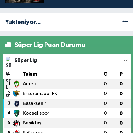
Yükleniyor...
Süper Lig Puan Durumu
Süper Lig
#
Takım
O
P
1
Amed
0
0
2
Erzurumspor FK
0
0
3
Başakşehir
0
0
4
Kocaelispor
0
0
5
Beşiktaş
0
0
6
Eyüpspor
0
0