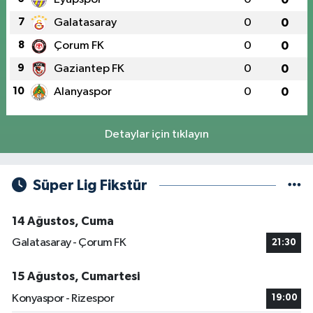
7
Galatasaray
0
0
8
Çorum FK
0
0
9
Gaziantep FK
0
0
10
Alanyaspor
0
0
Detaylar için tıklayın
Süper Lig Fikstür
14 Ağustos, Cuma
Galatasaray - Çorum FK
21:30
15 Ağustos, Cumartesi
Konyaspor - Rizespor
19:00