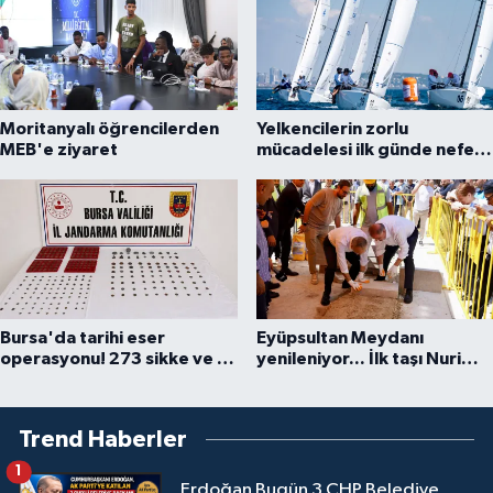
Moritanyalı öğrencilerden
Yelkencilerin zorlu
MEB'e ziyaret
mücadelesi ilk günde nefes
kesti
Bursa'da tarihi eser
Eyüpsultan Meydanı
operasyonu! 273 sikke ve 18
yenileniyor... İlk taşı Nuri
obje ele geçirildi
Aslan koydu
Trend Haberler
1
Erdoğan Bugün 3 CHP Belediye