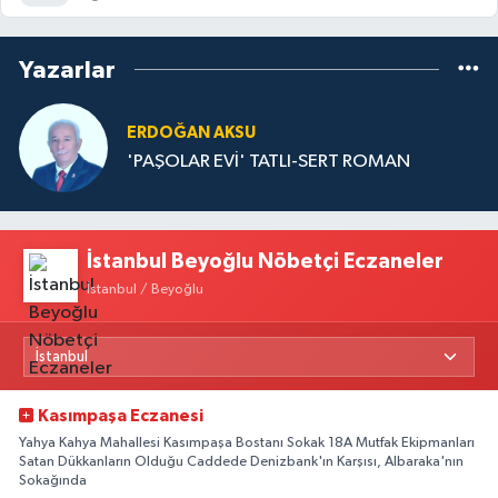
Yazarlar
ERDOĞAN AKSU
'PAŞOLAR EVİ' TATLI-SERT ROMAN
İstanbul Beyoğlu Nöbetçi Eczaneler
İstanbul / Beyoğlu
Kasımpaşa Eczanesi
Yahya Kahya Mahallesi Kasımpaşa Bostanı Sokak 18A Mutfak Ekipmanları
Satan Dükkanların Olduğu Caddede Denizbank'ın Karşısı, Albaraka'nın
Sokağında