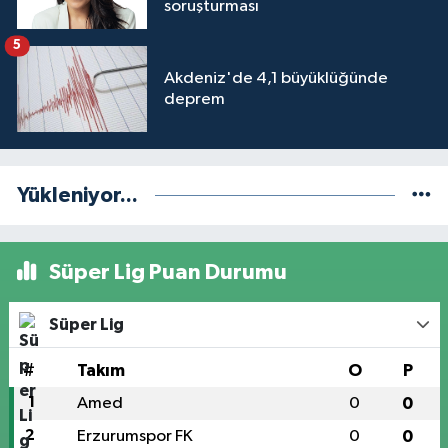
Akdeniz'de 4,1 büyüklüğünde
deprem
Yükleniyor...
Süper Lig Puan Durumu
Süper Lig
#
Takım
O
P
1
Amed
0
0
2
Erzurumspor FK
0
0
3
Başakşehir
0
0
4
Kocaelispor
0
0