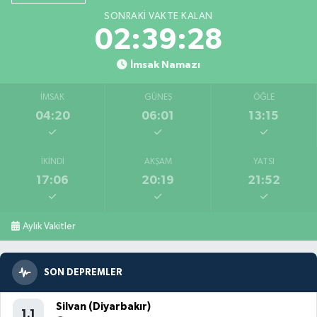
İmsak Namazı
İMSAK
GÜNEŞ
ÖĞLE
04:20
06:01
13:15
İKINDI
AKŞAM
YATSI
17:06
20:19
21:52
Aylık Vakitler
SON DEPREMLER
Silvan (Diyarbakır)
1.1
09.08.2026 04:03
6.98 km
Çelikhan (Adıyaman)
1.2
09.08.2026 03:59
8.14 km