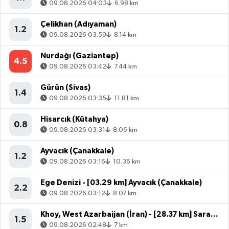
Nurdağı (Gaziantep)
4.5
09.08.2026 03:42
7.44 km
Gürün (Sivas)
1.4
09.08.2026 03:35
11.81 km
Hisarcık (Kütahya)
0.8
09.08.2026 03:31
8.06 km
Ayvacık (Çanakkale)
1.2
09.08.2026 03:16
10.36 km
Ege Denizi - [03.29 km] Ayvacık (Çanakkale)
2.2
09.08.2026 03:12
8.07 km
Khoy, West Azarbaijan (İran) - [28.37 km] Saray (Van)
1.5
09.08.2026 02:48
7 km
Gürün (Sivas)
1.8
09.08.2026 02:26
12.55 km