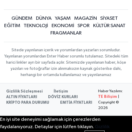
GÜNDEM
DÜNYA
YAŞAM
MAGAZİN
SİYASET
EĞİTİM
TEKNOLOJİ
EKONOMİ
SPOR
KÜLTÜR SANAT
FRAGMANLAR
Sitede yayınlanan içerik ve yorumlardan yazarları sorumludur.
Yayınlanan yorumlardan Enter Haber sorumlu tutulamaz. Sitedeki tüm
harici linkler ayrı bir sayfada açılır. Sitemizde yayınlanan haber, köşe
yazıları ve fotoğraflar izin alınmaksızın kaynak gösterilse dahi,
herhangi bir ortamda kullanılamaz ve yayınlanamaz
Haber Yazılımı:
Gizlilik Sözleşmesi
İletişim
TE Bilişim
|
ALTIN FİYATLARI
DÖVİZ KURLARI
Copyright ©
KRİPTO PARA DURUMU
EMTİA FİYATLARI
2026
En iyi site deneyimi sağlamak için çerezlerden
faydalanıyoruz. Detaylar için lütfen tıklayın.
Gizlilik