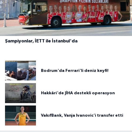
Şampiyonlar, İETT ile İstanbul'da
Bodrum'da Ferrari'li deniz keyfi!
Hakkâri'de JİHA destekli operasyon
VakıfBank, Vanja Ivanovic'i transfer etti