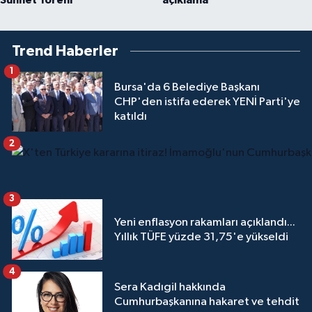
Trend Haberler
1
Bursa'da 6 Belediye Başkanı
CHP'den istifa ederek YENİ Parti'ye
katıldı
2
3
Yeni enflasyon rakamları açıklandı...
Yıllık TÜFE yüzde 31,75'e yükseldi
4
Sera Kadıgil hakkında
Cumhurbaşkanına hakaret ve tehdit
soruşturması
5