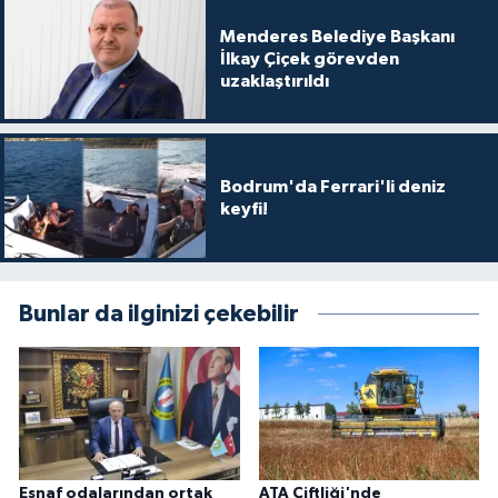
Menderes Belediye Başkanı
İlkay Çiçek görevden
uzaklaştırıldı
Bodrum'da Ferrari'li deniz
keyfi!
Bunlar da ilginizi çekebilir
Esnaf odalarından ortak
ATA Çiftliği'nde