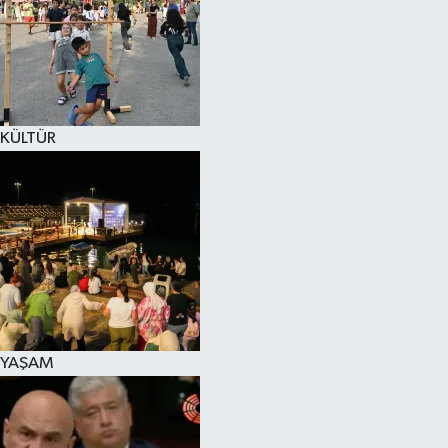
SPOR
KÜLTÜR SANAT
FRAGMANLAR
KÜLTÜR
YAŞAM