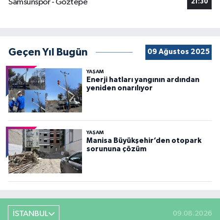
Geçen Yıl Bugün
09 Ağustos 2025
YAŞAM
Enerji hatları yangının ardından
yeniden onarılıyor
YAŞAM
Manisa Büyükşehir’den otopark
sorununa çözüm
İSTANBUL
09.08.2026
SONRAKI VAKTE KALAN
02:39:27