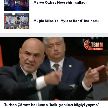
Merve Özbey Nevşehir'i salladı
Muğla Milas'ta 'Mylasa Band' izdihamı
Turhan Çömez hakkında 'halkı yanıltıcı bilgiyi yayma'