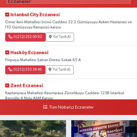
Ömer Avni Mahallesi İnönü Caddesi 32 2 Gümüşsuyu Askeri Hastanesi ve
İTÜ Gümüşsuyu Kampüsü karşısı
0 (212) 252 00 93
Yol Tarifi Al
Hasköy Eczanesi
Piripaşa Mahallesi Şaban Deresi Sokak 65 A
0 (212) 533 36 46
Yol Tarifi Al
Zent Eczanesi
Kaptanpaşa Mahallesi Kasımpaşa Zincirlikuyu Caddesi 123B İstanbul
Beyoğlu 4 Nolu ASM Karşısı
Tüm Nöbetçi Eczaneler
0 (212) 297 96 92
Yol Tarifi Al