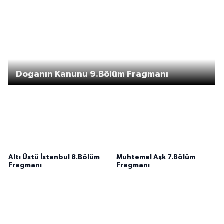
Doğanın Kanunu 9.Bölüm Fragmanı
Altı Üstü İstanbul 8.Bölüm
Muhtemel Aşk 7.Bölüm
Fragmanı
Fragmanı
Doğanın Kanunu 8.Bölüm
Daha 17 9. Bölüm 2.
Fragmanı
Fragmanı