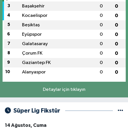
5
Beşiktaş
0
0
6
Eyüpspor
0
0
7
Galatasaray
0
0
8
Çorum FK
0
0
9
Gaziantep FK
0
0
10
Alanyaspor
0
0
Detaylar için tıklayın
Süper Lig Fikstür
14 Ağustos, Cuma
Galatasaray - Çorum FK
21:30