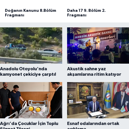
Anadolu Otoyolu'nda
Akustik sahne yaz
kamyonet çekiciye çarptı!
akşamlarına ritim katıyor
Ağrı'da Çocuklar İçin Toplu
Esnaf odalarından ortak
Sünnet Töreni
açıklama