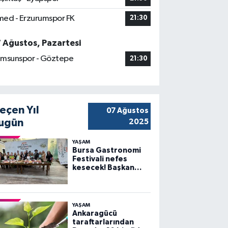
ed - Erzurumspor FK
21:30
7 Ağustos, Pazartesi
msunspor - Göztepe
21:30
eçen Yıl
07 Ağustos
ugün
2025
YAŞAM
Bursa Gastronomi
Festivali nefes
kesecek! Başkan
Bozbey’den
heyecanlandıran
açıklama
YAŞAM
Ankaragücü
taraftarlarından