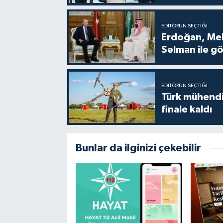
EDITÖRÜN SEÇTIĞI
Erdoğan, Me
Selman ile g
EDITÖRÜN SEÇTIĞI
Türk mühendi
finale kaldı
Bunlar da ilginizi çekebilir