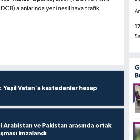
B) alanlarında yeni nesil hava trafik
Am
1
Sa
G
B
: Yeşil Vatan'a kastedenler hesap
i Arabistan ve Pakistan arasında ortak
şması imzalandı