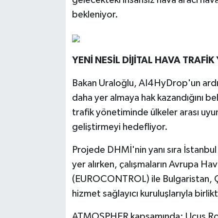
gelecekteki insansız hava aracı hava
bekleniyor.
YENİ NESİL DİJİTAL HAVA TRAFİ
Bakan Uraloğlu, AI4HyDrop'un ardı
daha yer almaya hak kazandığını be
trafik yönetiminde ülkeler arası uyum
geliştirmeyi hedefliyor.
Projede DHMİ'nin yanı sıra İstanbu
yer alırken, çalışmaların Avrupa Hav
(EUROCONTROL) ile Bulgaristan, Ç
hizmet sağlayıcı kuruluşlarıyla birlik
ATMOSPHER kapsamında; Uçuş Rota