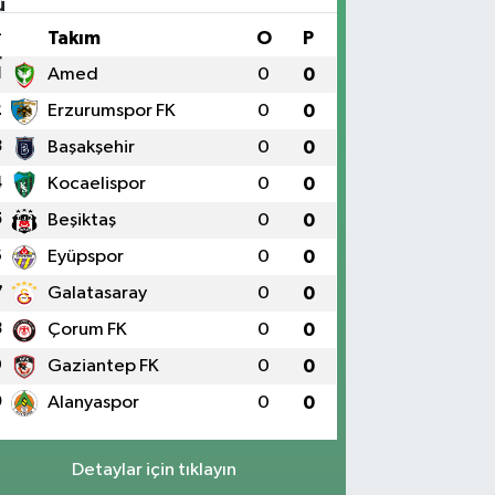
#
Takım
O
P
1
Amed
0
0
2
Erzurumspor FK
0
0
3
Başakşehir
0
0
4
Kocaelispor
0
0
5
Beşiktaş
0
0
6
Eyüpspor
0
0
7
Galatasaray
0
0
8
Çorum FK
0
0
9
Gaziantep FK
0
0
0
Alanyaspor
0
0
Detaylar için tıklayın