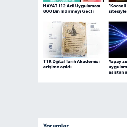
HAYAT 112 Acil Uygulaması
'Kocaeli
800 Bin İndirmeyi Geçti
sitesiyl
TTK Dijital Tarih Akademisi
Yapay z
erişime açıldı
uygulama
asistan a
Yorumlar