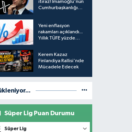
itiraz! İmamoğlu'nun
Cumhurbaşkanlığı
Adaylığı Ofisi
hesabına erişim
Yeni enflasyon
engeli mahkemeye
rakamları açıklandı...
taşındı
Yıllık TÜFE yüzde
31,75'e yükseldi
Kerem Kazaz
Finlandiya Rallisi'nde
Mücadele Edecek
ükleniyor...
Süper Lig Puan Durumu
Süper Lig