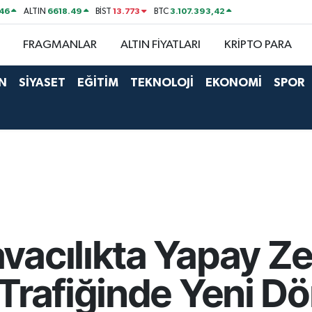
46
6618.49
13.773
3.107.393,42
ALTIN
BİST
BTC
FRAGMANLAR
ALTIN FİYATLARI
KRİPTO PARA
N
SİYASET
EĞİTİM
TEKNOLOJİ
EKONOMİ
SPOR
vacılıkta Yapay Ze
 Trafiğinde Yeni 