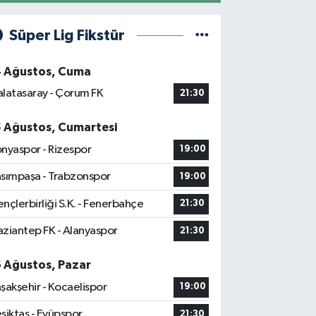
Süper Lig Fikstür
4 Ağustos, Cuma
latasaray - Çorum FK
21:30
5 Ağustos, Cumartesi
nyaspor - Rizespor
19:00
sımpaşa - Trabzonspor
19:00
nçlerbirliği S.K. - Fenerbahçe
21:30
ziantep FK - Alanyaspor
21:30
6 Ağustos, Pazar
şakşehir - Kocaelispor
19:00
şiktaş - Eyüpspor
21:30