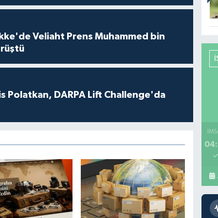
kke'de Veliaht Prens Muhammed bin
örüştü
s Polatkan, DARPA Lift Challenge'da
İMS
04: