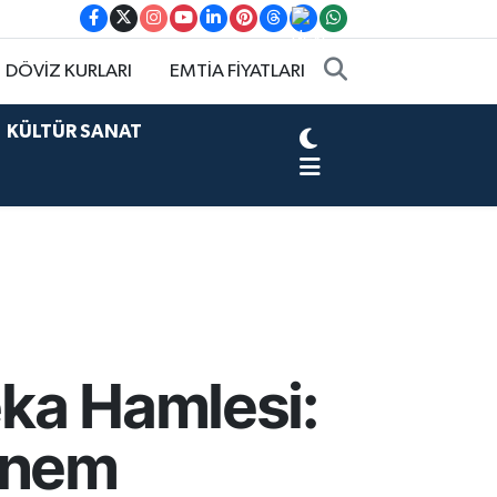
DÖVİZ KURLARI
EMTİA FİYATLARI
KÜLTÜR SANAT
ka Hamlesi:
Dönem