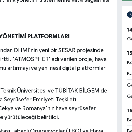
 trafik yönetimi sistemlerine katkı sağlaması
1
K YÖNETİMİ PLATFORMLARI
Ga
ndan DHMİ'nin yeni bir SESAR projesinde
1
lirtti. 'ATMOSPHER' adı verilen proje, hava
Ko
u artırmayı ve yeni nesil dijital platformlar
Ka
Ge
l Teknik Üniversitesi ve TÜBİTAK BİLGEM de
Ga
a Seyrüsefer Emniyeti Teşkilatı
ekya ve Romanya'nın hava seyrüsefer
1
te yürütüleceği belirtildi.
Ba
sı Tabanlı Operasyonlar (TBO) ve Hava
Be