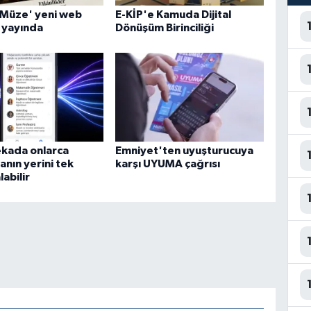
 Müze' yeni web
E-KİP'e Kamuda Dijital
e yayında
Dönüşüm Birinciliği
ekada onlarca
Emniyet'ten uyuşturucuya
nın yerini tek
karşı UYUMA çağrısı
labilir