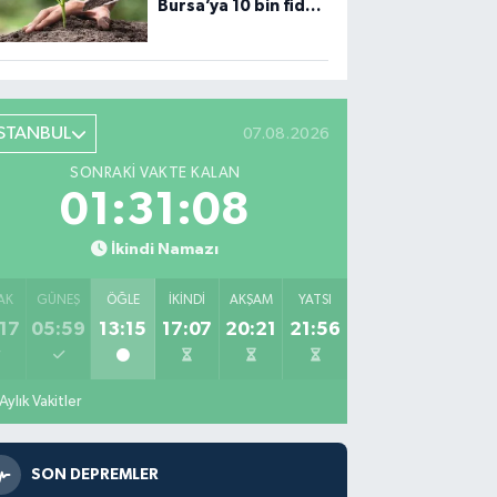
Bursa’ya 10 bin fidan
desteği
İSTANBUL
07.08.2026
SONRAKI VAKTE KALAN
01:31:07
İkindi Namazı
AK
GÜNEŞ
ÖĞLE
İKINDI
AKŞAM
YATSI
17
05:59
13:15
17:07
20:21
21:56
Aylık Vakitler
SON DEPREMLER