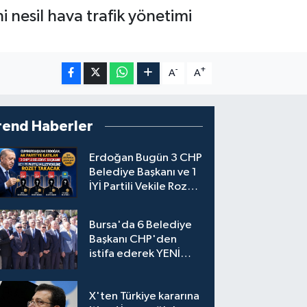
 nesil hava trafik yönetimi
-
+
A
A
rend Haberler
Erdoğan Bugün 3 CHP
Belediye Başkanı ve 1
İYİ Partili Vekile Rozet
Takacak
Bursa'da 6 Belediye
Başkanı CHP'den
istifa ederek YENİ
Parti'ye katıldı
X'ten Türkiye kararına