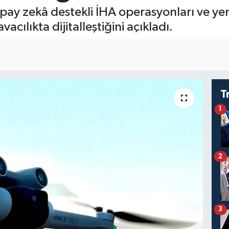
y zekâ destekli İHA operasyonları ve yeni
vacılıkta dijitalleştiğini açıkladı.
T
1
2
3