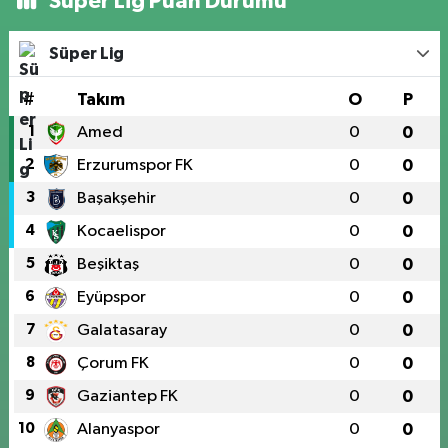
Süper Lig Puan Durumu
Süper Lig
#
Takım
O
P
1
Amed
0
0
2
Erzurumspor FK
0
0
3
Başakşehir
0
0
4
Kocaelispor
0
0
5
Beşiktaş
0
0
6
Eyüpspor
0
0
7
Galatasaray
0
0
8
Çorum FK
0
0
9
Gaziantep FK
0
0
10
Alanyaspor
0
0