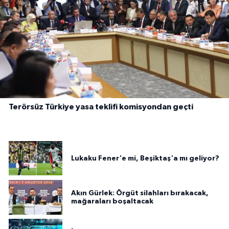
Terörsüz Türkiye yasa teklifi komisyondan geçti
Lukaku Fener'e mi, Beşiktaş'a mı geliyor?
Akın Gürlek: Örgüt silahları bırakacak,
mağaraları boşaltacak