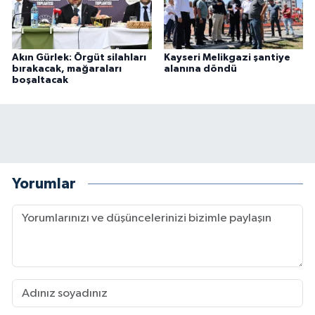
Akın Gürlek: Örgüt silahları
Kayseri Melikgazi şantiye
bırakacak, mağaraları
alanına döndü
boşaltacak
Yorumlar