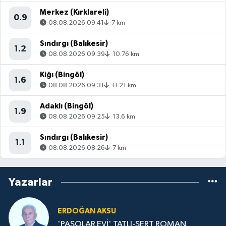
Merkez (Kırklareli)
0.9
08.08.2026 09:41
7 km
Sındırgı (Balıkesir)
1.2
08.08.2026 09:39
10.76 km
Kiğı (Bingöl)
1.6
08.08.2026 09:31
11.21 km
Adaklı (Bingöl)
1.9
08.08.2026 09:25
13.6 km
Sındırgı (Balıkesir)
1.1
08.08.2026 08:26
7 km
Yazarlar
ERDOĞAN AKSU
'PAŞOLAR EVİ' TATLI-SERT ROMAN