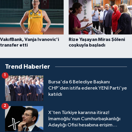
VakıfBank, Vanja Ivanovic'i
Rize Yaşayan Miras Şöleni
transfer etti
coşkuyla başladı
Trend Haberler
1
Bursa'da 6 Belediye Başkanı
CHP'den istifa ederek YENİ Parti'ye
katıldı
2
X'ten Türkiye kararına itiraz!
İmamoğlu'nun Cumhurbaşkanlığı
Adaylığı Ofisi hesabına erişim
engeli mahkemeye taşındı