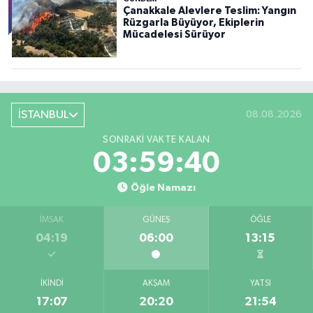
Çanakkale Alevlere Teslim: Yangın
Rüzgarla Büyüyor, Ekiplerin
Mücadelesi Sürüyor
İSTANBUL
08.08.2026
SONRAKI VAKTE KALAN
03:59:38
Öğle Namazı
İMSAK
GÜNEŞ
ÖĞLE
04:19
06:00
13:15
İKINDI
AKŞAM
YATSI
17:07
20:20
21:54