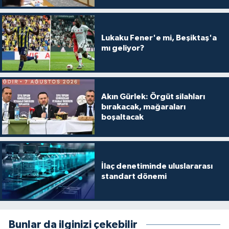
Lukaku Fener'e mi, Beşiktaş'a
mı geliyor?
Akın Gürlek: Örgüt silahları
bırakacak, mağaraları
boşaltacak
İlaç denetiminde uluslararası
standart dönemi
Bunlar da ilginizi çekebilir