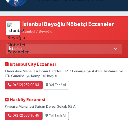
İstanbul Beyoğlu Nöbetçi Eczaneler
İstanbul / Beyoğlu
Istanbul City Eczanesi
Ömer Avni Mahallesi İnönü Caddesi 32 2 Gümüşsuyu Askeri Hastanesi ve
İTÜ Gümüşsuyu Kampüsü karşısı
0 (212) 252 00 93
Yol Tarifi Al
Hasköy Eczanesi
Piripaşa Mahallesi Şaban Deresi Sokak 65 A
0 (212) 533 36 46
Yol Tarifi Al