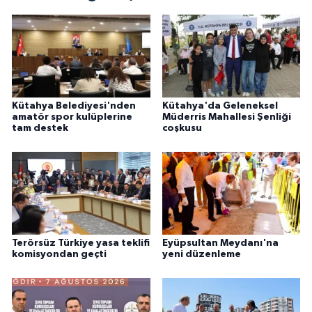
Kütahya Belediyesi'nden
Kütahya'da Geleneksel
amatör spor kulüplerine
Müderris Mahallesi Şenliği
tam destek
coşkusu
Terörsüz Türkiye yasa teklifi
Eyüpsultan Meydanı'na
komisyondan geçti
yeni düzenleme