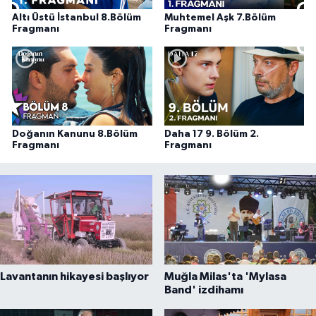
Altı Üstü İstanbul 8.Bölüm
Muhtemel Aşk 7.Bölüm
Fragmanı
Fragmanı
Doğanın Kanunu 8.Bölüm
Daha 17 9. Bölüm 2.
Fragmanı
Fragmanı
Lavantanın hikayesi başlıyor
Muğla Milas'ta 'Mylasa
Band' izdihamı