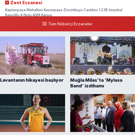
Zent Eczanesi
Kaptanpaşa Mahallesi Kasımpaşa Zincirlikuyu Caddesi 123B İstanbul
Beyoğlu 4 Nolu ASM Karşısı
Tüm Nöbetçi Eczaneler
0 (212) 297 96 92
Yol Tarifi Al
Lavantanın hikayesi başlıyor
Muğla Milas'ta 'Mylasa
Band' izdihamı