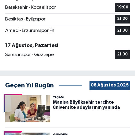
Başakşehir - Kocaelispor
19:00
Beşiktaş - Eyüpspor
21:30
Amed - Erzurumspor FK
21:30
17 Ağustos, Pazartesi
Samsunspor - Göztepe
21:30
Geçen Yıl Bugün
08 Ağustos 2025
YAŞAM
Manisa Büyükşehir tercihte
üniversite adaylarının yanında
GÜNDEM