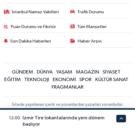
İstanbul Namaz Vakitleri
Trafik Durumu
Puan Durumu ve Fikstür
Tüm Manşetler
Son Dakika Haberleri
Haber Arşivi
GÜNDEM
DÜNYA
YAŞAM
MAGAZİN
SİYASET
EĞİTİM
TEKNOLOJİ
EKONOMİ
SPOR
KÜLTÜR SANAT
FRAGMANLAR
Sitede yayınlanan içerik ve yorumlardan yazarları sorumludur.
Yayınlanan yorumlardan Enter Haber sorumlu tutulamaz. Sitedeki tüm
harici linkler ayrı bir sayfada açılır. Sitemizde yayınlanan haber, köşe
İzmir Tire lokantalarında yeni dönem
12:00
yazıları ve fotoğraflar izin alınmaksızın kaynak gösterilse dahi,
başlıyor
herhangi bir ortamda kullanılamaz ve yayınlanamaz