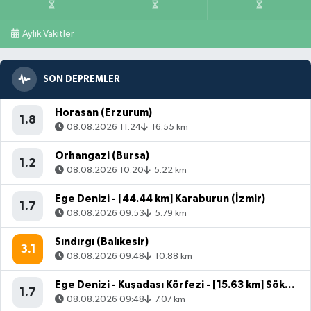
Aylık Vakitler
SON DEPREMLER
Horasan (Erzurum)
1.8
08.08.2026 11:24
16.55 km
Orhangazi (Bursa)
1.2
08.08.2026 10:20
5.22 km
Ege Denizi - [44.44 km] Karaburun (İzmir)
1.7
08.08.2026 09:53
5.79 km
Sındırgı (Balıkesir)
3.1
08.08.2026 09:48
10.88 km
Ege Denizi - Kuşadası Körfezi - [15.63 km] Söke (Aydın)
1.7
08.08.2026 09:48
7.07 km