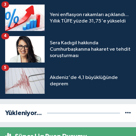
3
Yeni enflasyon rakamları açıklandı...
Yıllık TÜFE yüzde 31,75'e yükseldi
4
Sera Kadıgil hakkında
Cumhurbaşkanına hakaret ve tehdit
soruşturması
5
Akdeniz'de 4,1 büyüklüğünde
deprem
Yükleniyor...