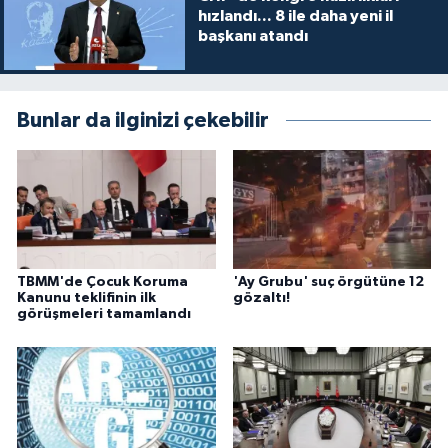
hızlandı... 8 ile daha yeni il
başkanı atandı
Bunlar da ilginizi çekebilir
TBMM'de Çocuk Koruma
'Ay Grubu' suç örgütüne 12
Kanunu teklifinin ilk
gözaltı!
görüşmeleri tamamlandı