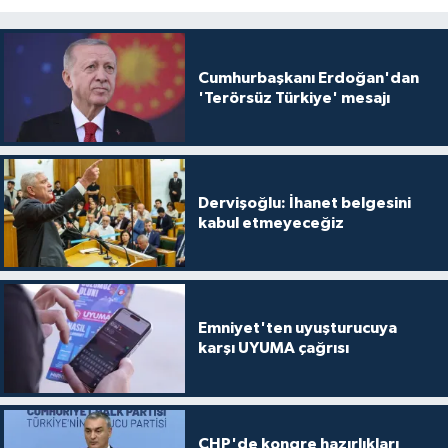
Cumhurbaşkanı Erdoğan'dan
'Terörsüz Türkiye' mesajı
Dervişoğlu: İhanet belgesini
kabul etmeyeceğiz
Emniyet'ten uyuşturucuya
karşı UYUMA çağrısı
CHP'de kongre hazırlıkları