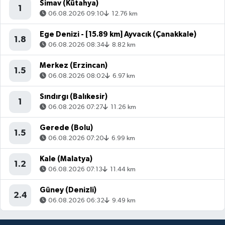
Simav (Kütahya)
1
06.08.2026 09:10
12.76 km
Ege Denizi - [15.89 km] Ayvacık (Çanakkale)
1.8
06.08.2026 08:34
8.82 km
Merkez (Erzincan)
1.5
06.08.2026 08:02
6.97 km
Sındırgı (Balıkesir)
1
06.08.2026 07:27
11.26 km
Gerede (Bolu)
1.5
06.08.2026 07:20
6.99 km
Kale (Malatya)
1.2
06.08.2026 07:13
11.44 km
Güney (Denizli)
2.4
06.08.2026 06:32
9.49 km