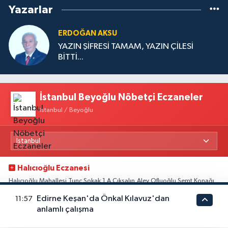
Yazarlar
ERDOĞAN AKSU
YAZIN ŞİFRESİ TAMAM, YAZIN ÇİLESİ
BİTTİ...
İstanbul Beyoğlu Nöbetçi Eczaneler
İstanbul / Beyoğlu
Halıcıoğlu Eczanesi
Halıcıoğlu Mahallesi Tunç Sokak 1 A Çıksalın,Alev Ofluoğlu Semt Konağı
yanı
Edirne Keşan'da Önkal Kılavuz'dan
11:57
0 (212) 369 45 49
Yol Tarifi Al
anlamlı çalışma