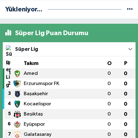
Yükleniyor...
Süper Lig Puan Durumu
Süper Lig
#
Takım
O
P
1
Amed
0
0
2
Erzurumspor FK
0
0
3
Başakşehir
0
0
4
Kocaelispor
0
0
5
Beşiktaş
0
0
6
Eyüpspor
0
0
7
Galatasaray
0
0