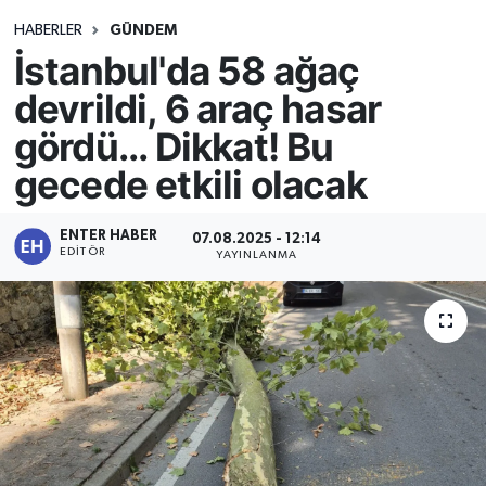
HABERLER
GÜNDEM
İstanbul'da 58 ağaç
devrildi, 6 araç hasar
gördü... Dikkat! Bu
gecede etkili olacak
ENTER HABER
07.08.2025 - 12:14
EDITÖR
YAYINLANMA