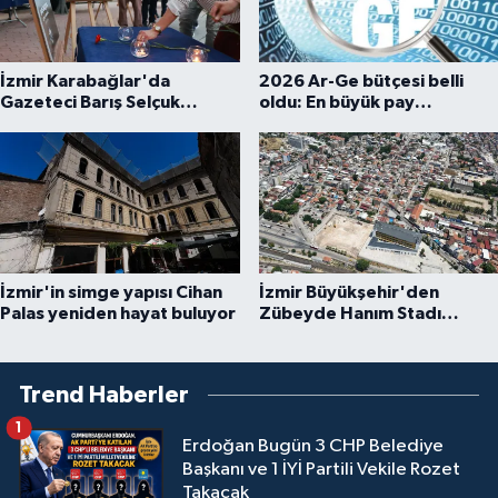
İzmir Karabağlar'da
2026 Ar-Ge bütçesi belli
Gazeteci Barış Selçuk
oldu: En büyük pay
saygıyla anıldı
üniversitelere
İzmir'in simge yapısı Cihan
İzmir Büyükşehir'den
Palas yeniden hayat buluyor
Zübeyde Hanım Stadı
açıklaması
Trend Haberler
1
Erdoğan Bugün 3 CHP Belediye
Başkanı ve 1 İYİ Partili Vekile Rozet
Takacak