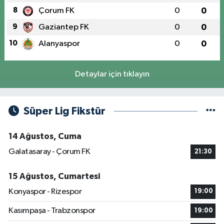
8
Çorum FK
0
0
9
Gaziantep FK
0
0
10
Alanyaspor
0
0
Detaylar için tıklayın
Süper Lig Fikstür
14 Ağustos, Cuma
Galatasaray - Çorum FK
21:30
15 Ağustos, Cumartesi
Konyaspor - Rizespor
19:00
Kasımpaşa - Trabzonspor
19:00