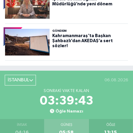
Müdürlüğü’nde yeni dönem
GÜNDEM
Kahramanmaraş'ta Başkan
Şahbazlı’dan AKEDAŞ’a sert
sözler!
İSTANBUL
06.08.2026
SONRAKI VAKTE KALAN
03:39:41
Öğle Namazı
İMSAK
GÜNEŞ
ÖĞLE
04:16
05:58
13:15