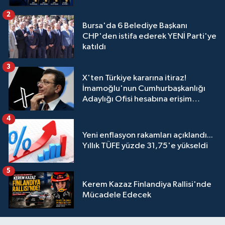
2
Bursa'da 6 Belediye Başkanı
CHP'den istifa ederek YENİ Parti'ye
katıldı
3
X'ten Türkiye kararına itiraz!
İmamoğlu'nun Cumhurbaşkanlığı
Adaylığı Ofisi hesabına erişim
engeli mahkemeye taşındı
4
Yeni enflasyon rakamları açıklandı...
Yıllık TÜFE yüzde 31,75'e yükseldi
5
Kerem Kazaz Finlandiya Rallisi'nde
Mücadele Edecek