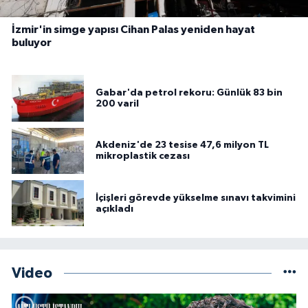
İzmir'in simge yapısı Cihan Palas yeniden hayat
buluyor
Gabar'da petrol rekoru: Günlük 83 bin
200 varil
Akdeniz'de 23 tesise 47,6 milyon TL
mikroplastik cezası
İçişleri görevde yükselme sınavı takvimini
açıkladı
Video