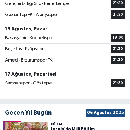
Gençlerbirliği S.K. - Fenerbahçe
21:30
Gaziantep FK - Alanyaspor
21:30
16 Ağustos, Pazar
Başakşehir - Kocaelispor
19:00
Beşiktaş - Eyüpspor
21:30
Amed - Erzurumspor FK
21:30
17 Ağustos, Pazartesi
Samsunspor - Göztepe
21:30
Geçen Yıl Bugün
06 Ağustos 2025
EĞİTİM
İpsala’da Milli Eğitim