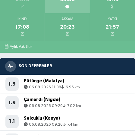
İKINDI
AKŞAM
YATSI
17:08
20:23
21:57
Aylık Vakitler
SON DEPREMLER
Pütürge (Malatya)
1.9
06.08.2026 11:38
6.96 km
Çamardı (Niğde)
1.9
06.08.2026 09:29
7.02 km
Selçuklu (Konya)
1.1
06.08.2026 09:26
7.4 km