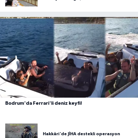
Bodrum'da Ferrari'li deniz keyfi!
Hakkâri'de JİHA destekli operasyon