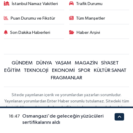
İstanbul Namaz Vakitleri
Trafik Durumu
Puan Durumu ve Fikstür
Tüm Manşetler
Son Dakika Haberleri
Haber Arşivi
GÜNDEM
DÜNYA
YAŞAM
MAGAZİN
SİYASET
EĞİTİM
TEKNOLOJİ
EKONOMİ
SPOR
KÜLTÜR SANAT
FRAGMANLAR
Sitede yayınlanan içerik ve yorumlardan yazarları sorumludur.
Yayınlanan yorumlardan Enter Haber sorumlu tutulamaz. Sitedeki tüm
harici linkler ayrı bir sayfada açılır. Sitemizde yayınlanan haber, köşe
yazıları ve fotoğraflar izin alınmaksızın kaynak gösterilse dahi,
Osmangazi'de geleceğin yüzücüleri
16:47
herhangi bir ortamda kullanılamaz ve yayınlanamaz
sertifikalarını aldı