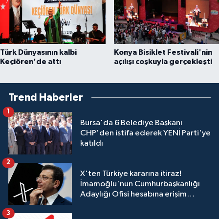
Türk Dünyasının kalbi
Konya Bisiklet Festivali'nin
Keçiören'de attı
açılışı coşkuyla gerçekleşti
Trend Haberler
1
Bursa'da 6 Belediye Başkanı
CHP'den istifa ederek YENİ Parti'ye
katıldı
2
X'ten Türkiye kararına itiraz!
İmamoğlu'nun Cumhurbaşkanlığı
Adaylığı Ofisi hesabına erişim
engeli mahkemeye taşındı
3