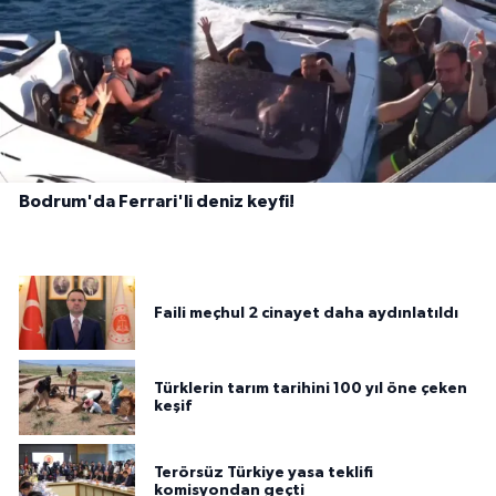
Bodrum'da Ferrari'li deniz keyfi!
Faili meçhul 2 cinayet daha aydınlatıldı
Türklerin tarım tarihini 100 yıl öne çeken
keşif
Terörsüz Türkiye yasa teklifi
komisyondan geçti