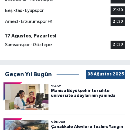
Beşiktaş - Eyüpspor
21:30
Amed - Erzurumspor FK
21:30
17 Ağustos, Pazartesi
Samsunspor - Göztepe
21:30
Geçen Yıl Bugün
08 Ağustos 2025
YAŞAM
Manisa Büyükşehir tercihte
üniversite adaylarının yanında
GÜNDEM
Çanakkale Alevlere Teslim: Yangın