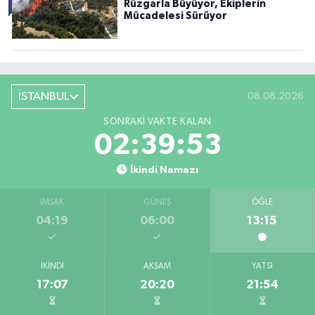
Rüzgarla Büyüyor, Ekiplerin
Mücadelesi Sürüyor
İSTANBUL
08.08.2026
SONRAKI VAKTE KALAN
02:39:52
İkindi Namazı
İMSAK
GÜNEŞ
ÖĞLE
04:19
06:00
13:15
İKINDI
AKŞAM
YATSI
17:07
20:20
21:54