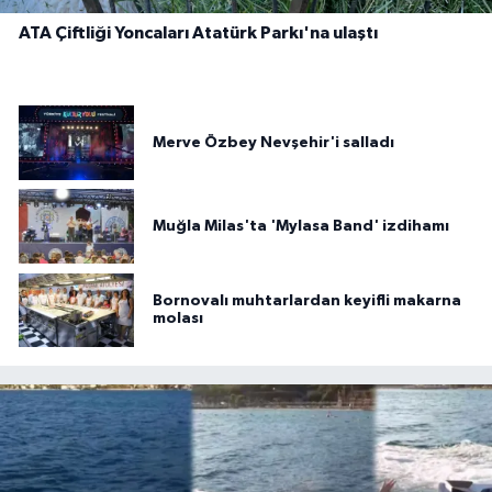
ATA Çiftliği Yoncaları Atatürk Parkı'na ulaştı
Merve Özbey Nevşehir'i salladı
Muğla Milas'ta 'Mylasa Band' izdihamı
Bornovalı muhtarlardan keyifli makarna
molası