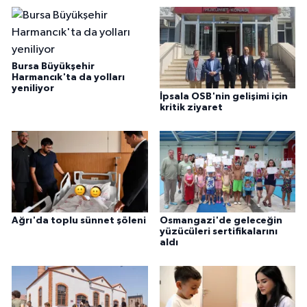
Bursa Büyükşehir
Harmancık'ta da yolları
yeniliyor
İpsala OSB'nin gelişimi için
kritik ziyaret
Ağrı'da toplu sünnet şöleni
Osmangazi'de geleceğin
yüzücüleri sertifikalarını
aldı