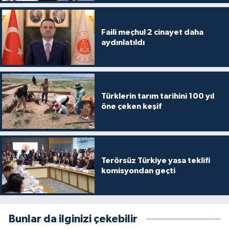
Faili meçhul 2 cinayet daha
aydınlatıldı
Türklerin tarım tarihini 100 yıl
öne çeken keşif
Terörsüz Türkiye yasa teklifi
komisyondan geçti
Bunlar da ilginizi çekebilir