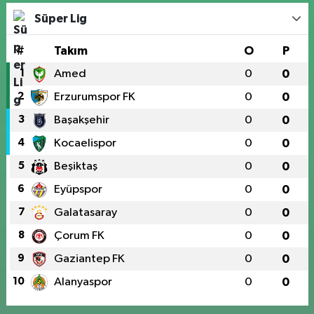
Süper Lig
#
Takım
O
P
1
Amed
0
0
2
Erzurumspor FK
0
0
3
Başakşehir
0
0
4
Kocaelispor
0
0
5
Beşiktaş
0
0
6
Eyüpspor
0
0
7
Galatasaray
0
0
8
Çorum FK
0
0
9
Gaziantep FK
0
0
10
Alanyaspor
0
0