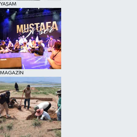
YAŞAM
SPOR
KÜLTÜR SANAT
FRAGMANLAR
MAGAZİN