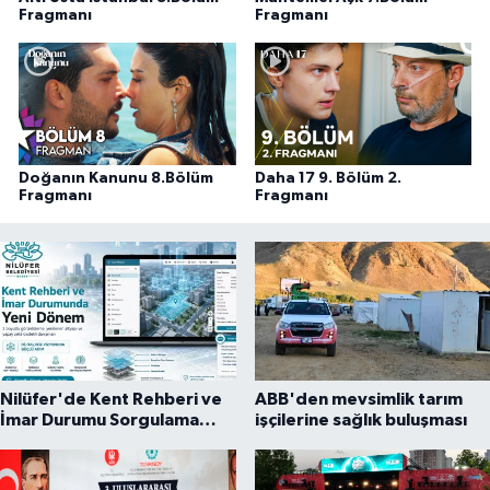
Fragmanı
Fragmanı
Doğanın Kanunu 8.Bölüm
Daha 17 9. Bölüm 2.
Fragmanı
Fragmanı
Nilüfer'de Kent Rehberi ve
ABB'den mevsimlik tarım
İmar Durumu Sorgulama
işçilerine sağlık buluşması
yenilendi