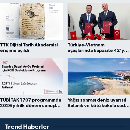
TTK Dijital Tarih Akademisi
Türkiye-Vietnam
erişime açıldı
uçuşlarında kapasite 42'ye
çıkarıldı
TÜBİTAK 1707 programında
Yağış sonrası deniz uyarısı!
2026 yılı ilk dönem sonuçları
Bulanık ve kötü kokulu suda
açıklandı
yüzmeyin
Trend Haberler