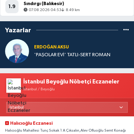
Sındırgı (Balıkesir)
1.9
07.08.2026 04:53
8.49 km
Yazarlar
ERDOĞAN AKSU
'PAŞOLAR EVİ' TATLI-SERT ROMAN
İstanbul Beyoğlu Nöbetçi Eczaneler
İstanbul / Beyoğlu
Halıcıoğlu Eczanesi
Halıcıoğlu Mahallesi Tunç Sokak 1 A Çıksalın,Alev Ofluoğlu Semt Konağı