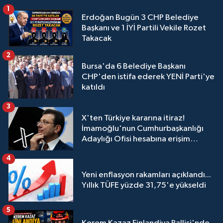
1
Erdoğan Bugün 3 CHP Belediye
Başkanı ve 1 İYİ Partili Vekile Rozet
Takacak
2
Bursa'da 6 Belediye Başkanı
CHP'den istifa ederek YENİ Parti'ye
katıldı
3
X'ten Türkiye kararına itiraz!
İmamoğlu'nun Cumhurbaşkanlığı
Adaylığı Ofisi hesabına erişim
engeli mahkemeye taşındı
4
Yeni enflasyon rakamları açıklandı...
Yıllık TÜFE yüzde 31,75'e yükseldi
5