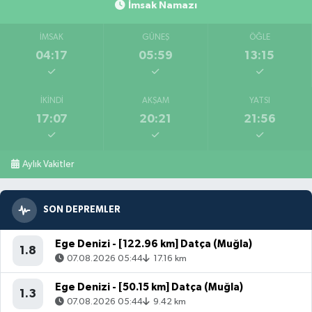
İmsak Namazı
İMSAK
GÜNEŞ
ÖĞLE
04:17
05:59
13:15
İKINDI
AKŞAM
YATSI
17:07
20:21
21:56
Aylık Vakitler
SON DEPREMLER
Ege Denizi - [122.96 km] Datça (Muğla)
1.8
07.08.2026 05:44
17.16 km
Ege Denizi - [50.15 km] Datça (Muğla)
1.3
07.08.2026 05:44
9.42 km