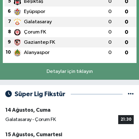
5
Beşiktaş
0
0
6
Eyüpspor
0
0
7
Galatasaray
0
0
8
Çorum FK
0
0
9
Gaziantep FK
0
0
10
Alanyaspor
0
0
Detaylar için tıklayın
Süper Lig Fikstür
14 Ağustos, Cuma
Galatasaray - Çorum FK
21:30
15 Ağustos, Cumartesi