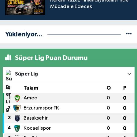
Kerem Kazaz Finlandiya Rallisi'nde
Mücadele Edecek
Yükleniyor...
Süper Lig Puan Durumu
Süper Lig
#
Takım
O
P
1
Amed
0
0
2
Erzurumspor FK
0
0
3
Başakşehir
0
0
4
Kocaelispor
0
0