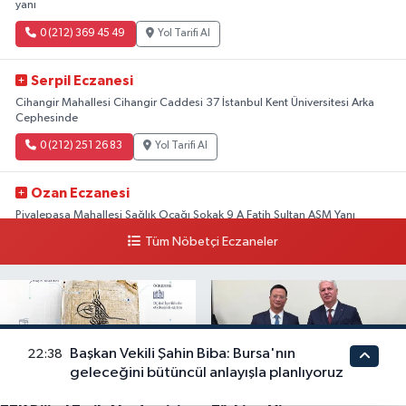
yanı
0 (212) 369 45 49
Yol Tarifi Al
Serpil Eczanesi
Cihangir Mahallesi Cihangir Caddesi 37 İstanbul Kent Üniversitesi Arka
Cephesinde
0 (212) 251 26 83
Yol Tarifi Al
Ozan Eczanesi
Piyalepaşa Mahallesi Sağlık Ocağı Sokak 9 A Fatih Sultan ASM Yanı
Tüm Nöbetçi Eczaneler
0 (212) 297 30 13
Yol Tarifi Al
Başkan Vekili Şahin Biba: Bursa'nın
22:38
geleceğini bütüncül anlayışla planlıyoruz