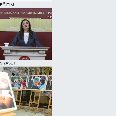
EĞİTİM
SİYASET