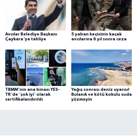
Avcılar Belediye Başkanı
5 yaban keçisinin kaçak
Çaykara'ya tahliye
avcılarına 6 yıl sonra ceza
TBMM'nin ana binası YES-
Yağış sonrası deniz uyarısı!
TR'de 'çok iyi' olarak
Bulanık ve kötü kokulu suda
sertifikalandırıldı
yüzmeyin