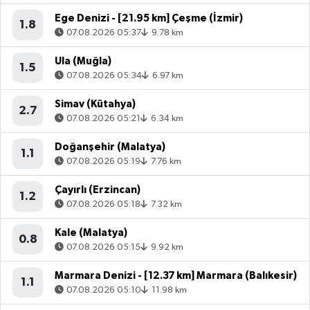
Ege Denizi - [21.95 km] Çeşme (İzmir)
1.8
07.08.2026 05:37
9.78 km
Ula (Muğla)
1.5
07.08.2026 05:34
6.97 km
Simav (Kütahya)
2.7
07.08.2026 05:21
6.34 km
Doğanşehir (Malatya)
1.1
07.08.2026 05:19
7.76 km
Çayırlı (Erzincan)
1.2
07.08.2026 05:18
7.32 km
Kale (Malatya)
0.8
07.08.2026 05:15
9.92 km
Marmara Denizi - [12.37 km] Marmara (Balıkesir)
1.1
07.08.2026 05:10
11.98 km