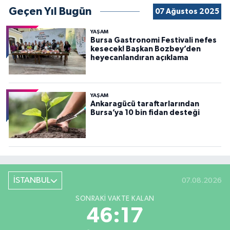
Geçen Yıl Bugün
07 Ağustos 2025
YAŞAM
Bursa Gastronomi Festivali nefes
kesecek! Başkan Bozbey’den
heyecanlandıran açıklama
YAŞAM
Ankaragücü taraftarlarından
Bursa’ya 10 bin fidan desteği
İSTANBUL
07.08.2026
SONRAKI VAKTE KALAN
46:16