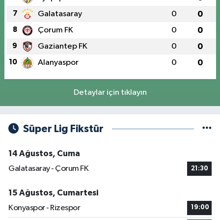
7
Galatasaray
0
0
8
Çorum FK
0
0
9
Gaziantep FK
0
0
10
Alanyaspor
0
0
Detaylar için tıklayın
Süper Lig Fikstür
14 Ağustos, Cuma
Galatasaray - Çorum FK
21:30
15 Ağustos, Cumartesi
Konyaspor - Rizespor
19:00