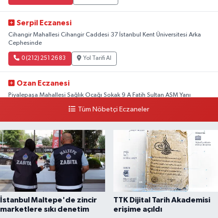
Serpil Eczanesi
Cihangir Mahallesi Cihangir Caddesi 37 İstanbul Kent Üniversitesi Arka
Cephesinde
0 (212) 251 26 83
Yol Tarifi Al
Ozan Eczanesi
Piyalepaşa Mahallesi Sağlık Ocağı Sokak 9 A Fatih Sultan ASM Yanı
Tüm Nöbetçi Eczaneler
0 (212) 297 30 13
Yol Tarifi Al
İstanbul Maltepe'de zincir
TTK Dijital Tarih Akademisi
marketlere sıkı denetim
erişime açıldı