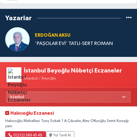
Yazarlar
ERDOĞAN AKSU
'PAŞOLAR EVİ' TATLI-SERT ROMAN
İstanbul Beyoğlu Nöbetçi Eczaneler
İstanbul / Beyoğlu
Halıcıoğlu Eczanesi
Halıcıoğlu Mahallesi Tunç Sokak 1 A Çıksalın,Alev Ofluoğlu Semt Konağı
yanı
0 (212) 369 45 49
Yol Tarifi Al