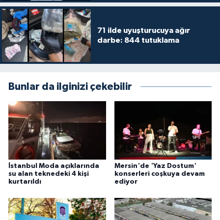
71 ilde uyuşturucuya ağır
darbe: 844 tutuklama
Bunlar da ilginizi çekebilir
İstanbul Moda açıklarında
Mersin'de 'Yaz Dostum'
su alan teknedeki 4 kişi
konserleri coşkuya devam
kurtarıldı
ediyor