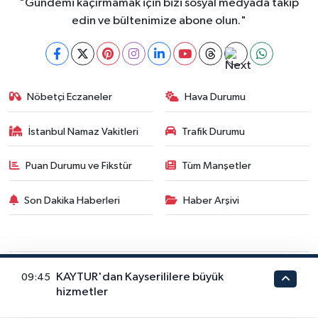
"Gündemi kaçırmamak için bizi sosyal medyada takip
edin ve bültenimize abone olun."
Nöbetçi Eczaneler
Hava Durumu
İstanbul Namaz Vakitleri
Trafik Durumu
Puan Durumu ve Fikstür
Tüm Manşetler
Son Dakika Haberleri
Haber Arşivi
GÜNDEM
DÜNYA
YAŞAM
MAGAZİN
SİYASET
KAYTUR'dan Kayserililere büyük
09:45
EĞİTİM
TEKNOLOJİ
EKONOMİ
SPOR
KÜLTÜR SANAT
hizmetler
FRAGMANLAR