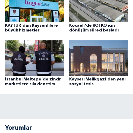
KAYTUR'dan Kayserililere
Kocaeli'de KOTKO için
büyük hizmetler
dönüşüm süreci başladı
İstanbul Maltepe'de zincir
Kayseri Melikgazi'den yeni
marketlere sıkı denetim
sosyal tesis
Yorumlar