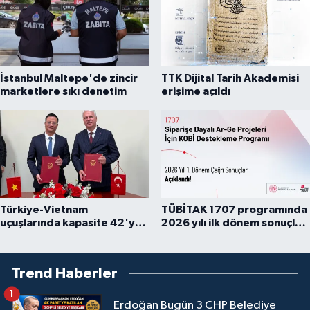
İstanbul Maltepe'de zincir
TTK Dijital Tarih Akademisi
marketlere sıkı denetim
erişime açıldı
Türkiye-Vietnam
TÜBİTAK 1707 programında
uçuşlarında kapasite 42'ye
2026 yılı ilk dönem sonuçları
çıkarıldı
açıklandı
Trend Haberler
1
Erdoğan Bugün 3 CHP Belediye