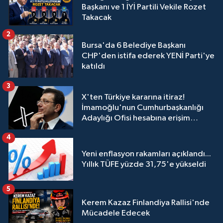
Başkanı ve 1 İYİ Partili Vekile Rozet
Takacak
2
Bursa'da 6 Belediye Başkanı
CHP'den istifa ederek YENİ Parti'ye
katıldı
3
X'ten Türkiye kararına itiraz!
İmamoğlu'nun Cumhurbaşkanlığı
Adaylığı Ofisi hesabına erişim
engeli mahkemeye taşındı
4
Yeni enflasyon rakamları açıklandı...
Yıllık TÜFE yüzde 31,75'e yükseldi
5
Kerem Kazaz Finlandiya Rallisi'nde
Mücadele Edecek