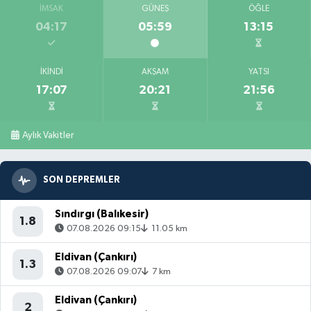
İMSAK
GÜNEŞ
ÖĞLE
04:17
05:59
13:15
İKINDI
AKŞAM
YATSI
17:07
20:21
21:56
Aylık Vakitler
SON DEPREMLER
Sındırgı (Balıkesir)
1.8
07.08.2026 09:15
11.05 km
Eldivan (Çankırı)
1.3
07.08.2026 09:07
7 km
Eldivan (Çankırı)
2