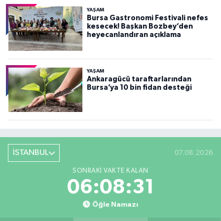
YAŞAM
Bursa Gastronomi Festivali nefes
kesecek! Başkan Bozbey’den
heyecanlandıran açıklama
YAŞAM
Ankaragücü taraftarlarından
Bursa’ya 10 bin fidan desteği
İSTANBUL
07.08.2026
SONRAKI VAKTE KALAN
06:08:30
Öğle Namazı