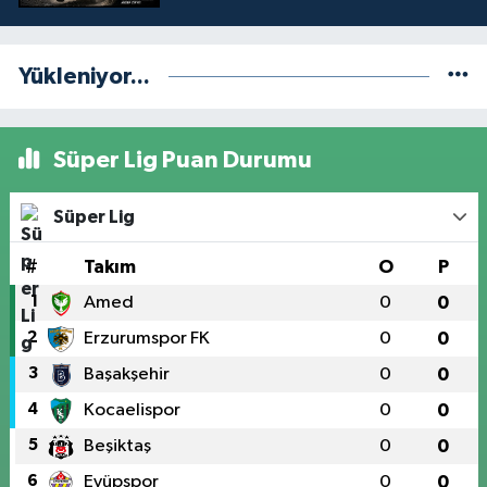
Yükleniyor...
Süper Lig Puan Durumu
Süper Lig
#
Takım
O
P
1
Amed
0
0
2
Erzurumspor FK
0
0
3
Başakşehir
0
0
4
Kocaelispor
0
0
5
Beşiktaş
0
0
6
Eyüpspor
0
0