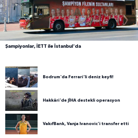
Şampiyonlar, İETT ile İstanbul'da
Bodrum'da Ferrari'li deniz keyfi!
Hakkâri'de JİHA destekli operasyon
VakıfBank, Vanja Ivanovic'i transfer etti