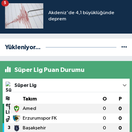
5
Akdeniz'de 4,1 büyüklüğünde
deprem
Yükleniyor...
Süper Lig Puan Durumu
Süper Lig
#
Takım
O
P
1
Amed
0
0
2
Erzurumspor FK
0
0
3
Başakşehir
0
0