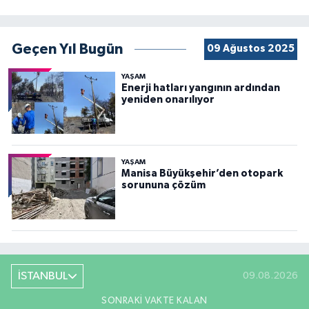
Geçen Yıl Bugün
09 Ağustos 2025
YAŞAM
Enerji hatları yangının ardından
yeniden onarılıyor
YAŞAM
Manisa Büyükşehir’den otopark
sorununa çözüm
İSTANBUL
09.08.2026
SONRAKI VAKTE KALAN