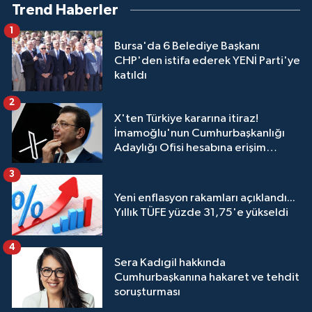
Trend Haberler
1
Bursa'da 6 Belediye Başkanı
CHP'den istifa ederek YENİ Parti'ye
katıldı
2
X'ten Türkiye kararına itiraz!
İmamoğlu'nun Cumhurbaşkanlığı
Adaylığı Ofisi hesabına erişim
engeli mahkemeye taşındı
3
Yeni enflasyon rakamları açıklandı...
Yıllık TÜFE yüzde 31,75'e yükseldi
4
Sera Kadıgil hakkında
Cumhurbaşkanına hakaret ve tehdit
soruşturması