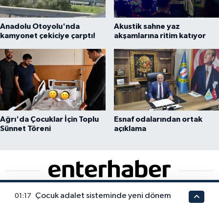
Anadolu Otoyolu'nda
Akustik sahne yaz
kamyonet çekiciye çarptı!
akşamlarına ritim katıyor
Ağrı'da Çocuklar İçin Toplu
Esnaf odalarından ortak
Sünnet Töreni
açıklama
Çocuk adalet sisteminde yeni dönem
01:17
Dijital dünyanın hızına ayak uyduran Enterhaber,
gündemi 7/24 takip ederek en sıcak gelişmeleri anlık