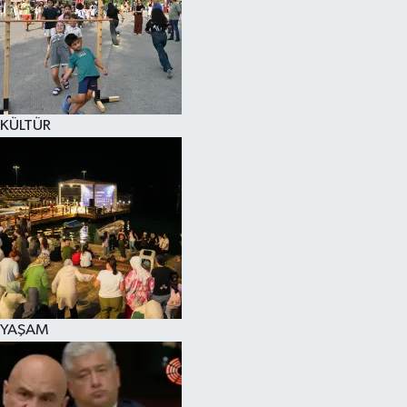
SPOR
KÜLTÜR SANAT
FRAGMANLAR
KÜLTÜR
YAŞAM