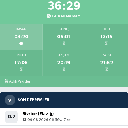
36:27
Güneş Namazı
İMSAK
GÜNEŞ
ÖĞLE
04:20
06:01
13:15
İKINDI
AKŞAM
YATSI
17:06
20:19
21:52
Aylık Vakitler
SON DEPREMLER
Sivrice (Elazığ)
0.7
09.08.2026 06:56
7 km