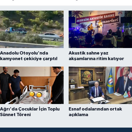
Anadolu Otoyolu'nda
Akustik sahne yaz
kamyonet çekiciye çarptı!
akşamlarına ritim katıyor
Ağrı'da Çocuklar İçin Toplu
Esnaf odalarından ortak
Sünnet Töreni
açıklama