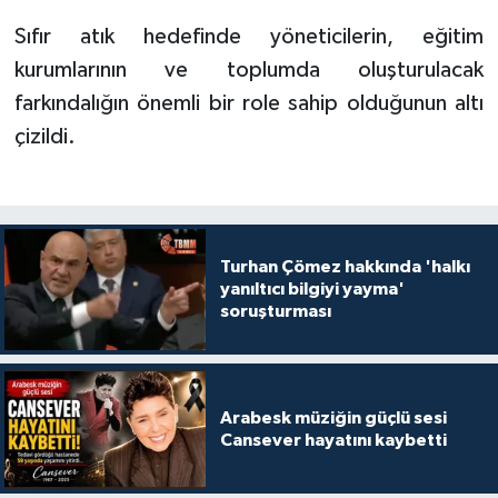
Sıfır atık hedefinde yöneticilerin, eğitim
kurumlarının ve toplumda oluşturulacak
farkındalığın önemli bir role sahip olduğunun altı
çizildi.
Turhan Çömez hakkında 'halkı
yanıltıcı bilgiyi yayma'
soruşturması
Arabesk müziğin güçlü sesi
Cansever hayatını kaybetti