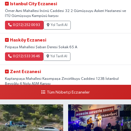
Istanbul City Eczanesi
Ömer Avni Mahallesi İnönü Caddesi 32 2 Gümüşsuyu Askeri Hastanesi ve
İTÜ Gümüşsuyu Kampüsü karşısı
0 (212) 252 00 93
Yol Tarifi Al
Hasköy Eczanesi
Piripaşa Mahallesi Şaban Deresi Sokak 65 A
0 (212) 533 36 46
Yol Tarifi Al
Zent Eczanesi
Kaptanpaşa Mahallesi Kasımpaşa Zincirlikuyu Caddesi 123B İstanbul
Beyoğlu 4 Nolu ASM Karşısı
Tüm Nöbetçi Eczaneler
0 (212) 297 96 92
Yol Tarifi Al