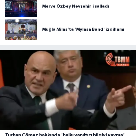
Merve Özbey Nevşehir'i salladı
Muğla Milas'ta 'Mylasa Band' izdihamı
Turhan Çömez hakkında 'halkı yanıltıcı bilgiyi yayma'