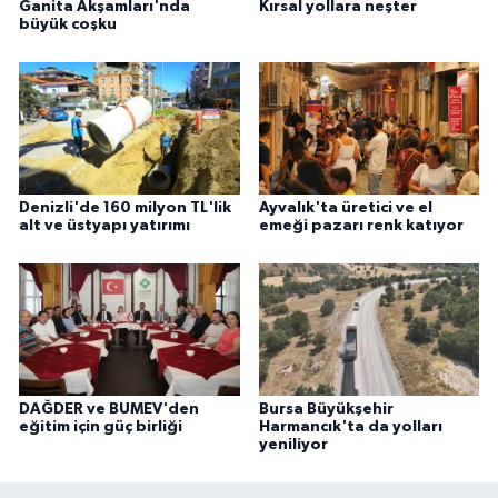
Ganita Akşamları'nda
Kırsal yollara neşter
büyük coşku
Denizli'de 160 milyon TL'lik
Ayvalık'ta üretici ve el
alt ve üstyapı yatırımı
emeği pazarı renk katıyor
DAĞDER ve BUMEV'den
Bursa Büyükşehir
eğitim için güç birliği
Harmancık'ta da yolları
yeniliyor