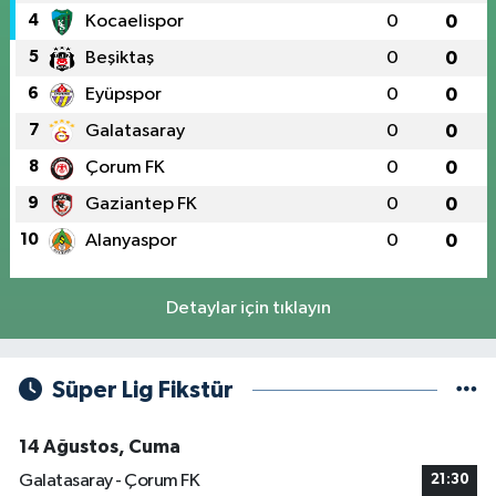
4
Kocaelispor
0
0
5
Beşiktaş
0
0
6
Eyüpspor
0
0
7
Galatasaray
0
0
8
Çorum FK
0
0
9
Gaziantep FK
0
0
10
Alanyaspor
0
0
Detaylar için tıklayın
Süper Lig Fikstür
14 Ağustos, Cuma
Galatasaray - Çorum FK
21:30