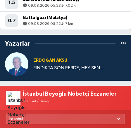
1.5
09.08.2026 05:23
7.02 km
Battalgazi (Malatya)
0.7
09.08.2026 05:22
7 km
Yazarlar
ERDOĞAN AKSU
FINDIKTA SON PERDE, HEY SEN…
İstanbul Beyoğlu Nöbetçi Eczaneler
İstanbul / Beyoğlu