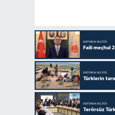
EDITÖRÜN SEÇTIĞI
Faili meçhul 
EDITÖRÜN SEÇTIĞI
Türklerin tarı
EDITÖRÜN SEÇTIĞI
Terörsüz Türk