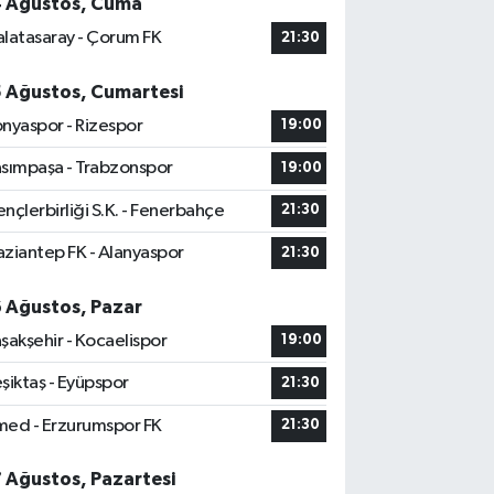
4 Ağustos, Cuma
latasaray - Çorum FK
21:30
5 Ağustos, Cumartesi
nyaspor - Rizespor
19:00
sımpaşa - Trabzonspor
19:00
nçlerbirliği S.K. - Fenerbahçe
21:30
ziantep FK - Alanyaspor
21:30
6 Ağustos, Pazar
şakşehir - Kocaelispor
19:00
şiktaş - Eyüpspor
21:30
ed - Erzurumspor FK
21:30
7 Ağustos, Pazartesi