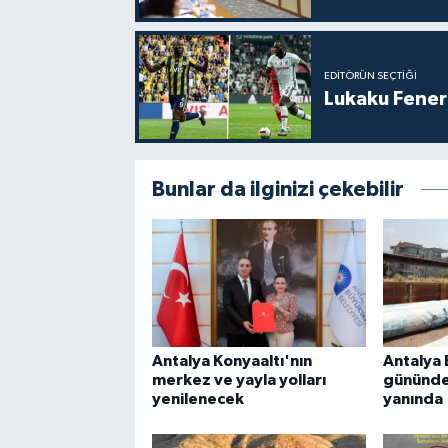
EDITÖRÜN SEÇTIĞI
Lukaku Fener'
Bunlar da ilginizi çekebilir
Antalya Konyaaltı'nın
Antalya 
merkez ve yayla yolları
gününde
yenilenecek
yanında