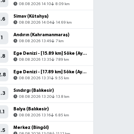
1.8
08.08.2026 14:10
8.09 km
Simav (Kütahya)
1.6
08.08.2026 14:04
14.69 km
Andırın (Kahramanmaraş)
1
08.08.2026 13:49
7 km
Ege Denizi - [15.89 km] Söke (Aydın)
1.8
08.08.2026 13:35
7.89 km
Ege Denizi - [17.89 km] Söke (Aydın)
2.8
08.08.2026 13:31
9.55 km
Sındırgı (Balıkesir)
1.3
08.08.2026 13:20
13.8 km
Balya (Balıkesir)
1.1
08.08.2026 13:16
6.85 km
Merkez (Bingöl)
1.5
08.08.2026 13:08
11.12 km