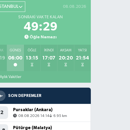
İSTANBUL
08.08.2026
SONRAKI VAKTE KALAN
49:28
Öğle Namazı
AK
GÜNEŞ
ÖĞLE
İKINDI
AKŞAM
YATSI
19
06:00
13:15
17:07
20:20
21:54
Aylık Vakitler
SON DEPREMLER
Pursaklar (Ankara)
2
08.08.2026 14:14
6.95 km
Pütürge (Malatya)