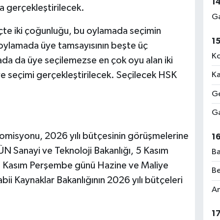
1
la gerçekleştirilecek.
Ga
üçte iki çoğunluğu, bu oylamada seçimin
1
 oylamada üye tamsayısının beşte üç
Ko
da da üye seçilemezse en çok oyu alan iki
e seçimi gerçekleştirilecek. Seçilecek HSK
Ka
Ge
Ga
misyonu, 2026 yılı bütçesinin görüşmelerine
1
Sanayi ve Teknoloji Bakanlığı, 5 Kasım
Ba
6 Kasım Perşembe günü Hazine ve Maliye
Be
bii Kaynaklar Bakanlığının 2026 yılı bütçeleri
Am
1