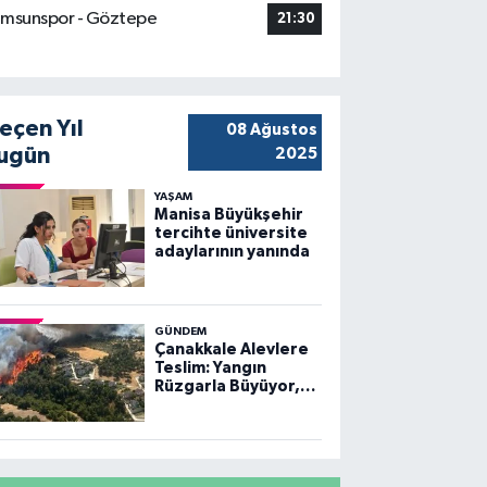
msunspor - Göztepe
21:30
eçen Yıl
08 Ağustos
ugün
2025
YAŞAM
Manisa Büyükşehir
tercihte üniversite
adaylarının yanında
GÜNDEM
Çanakkale Alevlere
Teslim: Yangın
Rüzgarla Büyüyor,
Ekiplerin Mücadelesi
Sürüyor