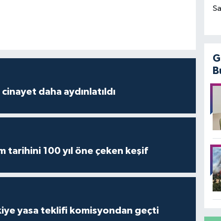
Sa
G
B
2 cinayet daha aydınlatıldı
m tarihini 100 yıl öne çeken keşif
iye yasa teklifi komisyondan geçti