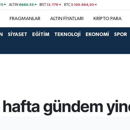
11
6660.55
13.779
3.100.664,03
ALTIN
BİST
BTC
FRAGMANLAR
ALTIN FİYATLARI
KRİPTO PARA
N
SİYASET
EĞİTİM
TEKNOLOJİ
EKONOMİ
SPOR
hafta gündem yin