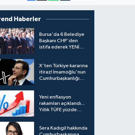
rend Haberler
Bursa'da 6 Belediye
Başkanı CHP'den
istifa ederek YENİ
Parti'ye katıldı
X'ten Türkiye kararına
itiraz! İmamoğlu'nun
Cumhurbaşkanlığı
Adaylığı Ofisi
hesabına erişim
Yeni enflasyon
engeli mahkemeye
rakamları açıklandı...
taşındı
Yıllık TÜFE yüzde
31,75'e yükseldi
Sera Kadıgil hakkında
Cumhurbaşkanına