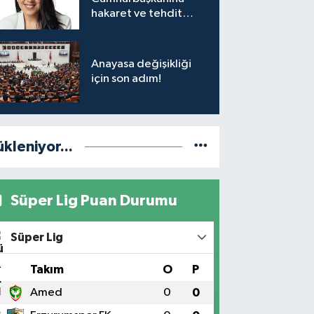
hakaret ve tehdit
soruşturması
Anayasa değişikliği
için son adım!
ükleniyor...
Süper Lig Puan Durumu
Süper Lig
#
Takım
O
P
1
Amed
0
0