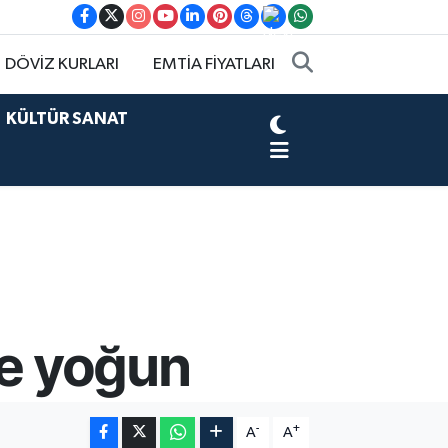
DÖVİZ KURLARI
EMTİA FİYATLARI
KÜLTÜR SANAT
e yoğun
-
+
A
A