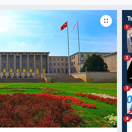
T
1
2
3
4