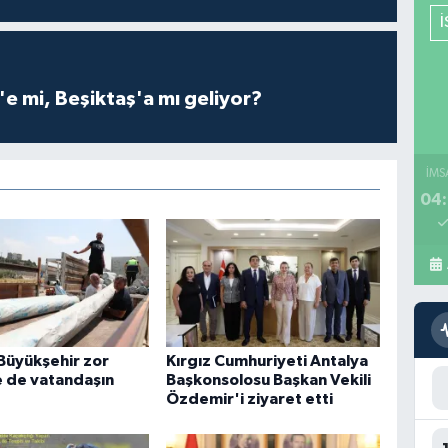
e mi, Beşiktaş'a mı geliyor?
İMS
04:
Büyükşehir zor
Kırgız Cumhuriyeti Antalya
 de vatandaşın
Başkonsolosu Başkan Vekili
Özdemir'i ziyaret etti