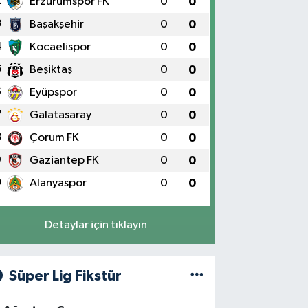
2
Erzurumspor FK
0
0
3
Başakşehir
0
0
4
Kocaelispor
0
0
5
Beşiktaş
0
0
6
Eyüpspor
0
0
7
Galatasaray
0
0
8
Çorum FK
0
0
9
Gaziantep FK
0
0
0
Alanyaspor
0
0
Detaylar için tıklayın
Süper Lig Fikstür