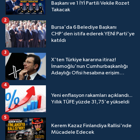
Başkanı ve 1 İYİ Partili Vekile Rozet
Takacak
2
Bursa'da 6 Belediye Başkanı
CHP'den istifa ederek YENİ Parti'ye
katıldı
3
X'ten Türkiye kararına itiraz!
İmamoğlu'nun Cumhurbaşkanlığı
Adaylığı Ofisi hesabına erişim
engeli mahkemeye taşındı
4
Yeni enflasyon rakamları açıklandı...
Yıllık TÜFE yüzde 31,75'e yükseldi
5
Kerem Kazaz Finlandiya Rallisi'nde
Mücadele Edecek