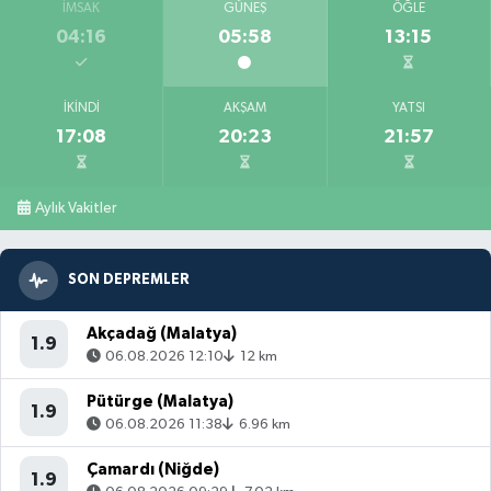
İMSAK
GÜNEŞ
ÖĞLE
04:16
05:58
13:15
İKINDI
AKŞAM
YATSI
17:08
20:23
21:57
Aylık Vakitler
SON DEPREMLER
Akçadağ (Malatya)
1.9
06.08.2026 12:10
12 km
Pütürge (Malatya)
1.9
06.08.2026 11:38
6.96 km
Çamardı (Niğde)
1.9