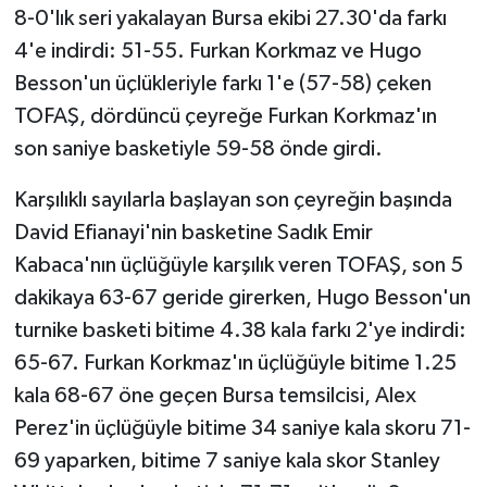
8-0'lık seri yakalayan Bursa ekibi 27.30'da farkı
4'e indirdi: 51-55. Furkan Korkmaz ve Hugo
Besson'un üçlükleriyle farkı 1'e (57-58) çeken
TOFAŞ, dördüncü çeyreğe Furkan Korkmaz'ın
son saniye basketiyle 59-58 önde girdi.
Karşılıklı sayılarla başlayan son çeyreğin başında
David Efianayi'nin basketine Sadık Emir
Kabaca'nın üçlüğüyle karşılık veren TOFAŞ, son 5
dakikaya 63-67 geride girerken, Hugo Besson'un
turnike basketi bitime 4.38 kala farkı 2'ye indirdi:
65-67. Furkan Korkmaz'ın üçlüğüyle bitime 1.25
kala 68-67 öne geçen Bursa temsilcisi, Alex
Perez'in üçlüğüyle bitime 34 saniye kala skoru 71-
69 yaparken, bitime 7 saniye kala skor Stanley