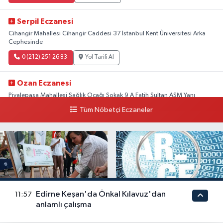
Serpil Eczanesi
Cihangir Mahallesi Cihangir Caddesi 37 İstanbul Kent Üniversitesi Arka
Cephesinde
0 (212) 251 26 83
Yol Tarifi Al
Ozan Eczanesi
Piyalepaşa Mahallesi Sağlık Ocağı Sokak 9 A Fatih Sultan ASM Yanı
Tüm Nöbetçi Eczaneler
0 (212) 297 30 13
Yol Tarifi Al
Edirne Keşan'da Önkal Kılavuz'dan
11:57
İzmir Karabağlar'da
2026 Ar-Ge bütçesi belli
anlamlı çalışma
Gazeteci Barış Selçuk
oldu: En büyük pay
saygıyla anıldı
üniversitelere