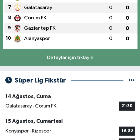
7
Galatasaray
0
0
8
Çorum FK
0
0
9
Gaziantep FK
0
0
10
Alanyaspor
0
0
Detaylar için tıklayın
Süper Lig Fikstür
14 Ağustos, Cuma
Galatasaray - Çorum FK
21:30
15 Ağustos, Cumartesi
Konyaspor - Rizespor
19:00