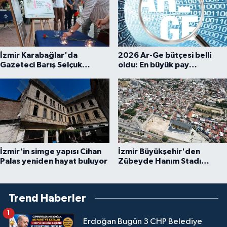
İzmir Karabağlar'da
2026 Ar-Ge bütçesi belli
Gazeteci Barış Selçuk
oldu: En büyük pay
saygıyla anıldı
üniversitelere
İzmir'in simge yapısı Cihan
İzmir Büyükşehir'den
Palas yeniden hayat buluyor
Zübeyde Hanım Stadı
açıklaması
Trend Haberler
1
Erdoğan Bugün 3 CHP Belediye