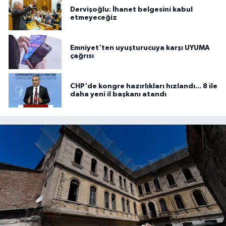
Dervişoğlu: İhanet belgesini kabul
etmeyeceğiz
Emniyet'ten uyuşturucuya karşı UYUMA
çağrısı
CHP'de kongre hazırlıkları hızlandı... 8 ile
daha yeni il başkanı atandı