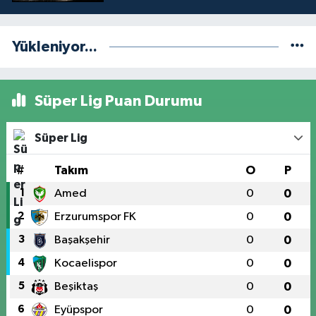
Yükleniyor...
Süper Lig Puan Durumu
Süper Lig
#
Takım
O
P
1
Amed
0
0
2
Erzurumspor FK
0
0
3
Başakşehir
0
0
4
Kocaelispor
0
0
5
Beşiktaş
0
0
6
Eyüpspor
0
0