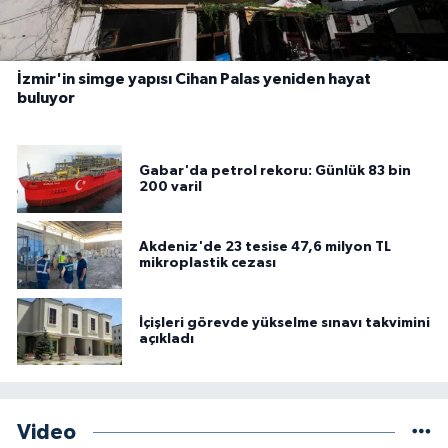
İzmir'in simge yapısı Cihan Palas yeniden hayat
buluyor
Gabar'da petrol rekoru: Günlük 83 bin
200 varil
Akdeniz'de 23 tesise 47,6 milyon TL
mikroplastik cezası
İçişleri görevde yükselme sınavı takvimini
açıkladı
Video