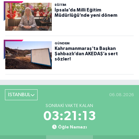
EĞİTİM
İpsala’da Milli Eğitim
Müdürlüğü’nde yeni dönem
GÜNDEM
Kahramanmaraş'ta Başkan
Şahbazlı’dan AKEDAŞ’a sert
sözler!
İSTANBUL
06.08.2026
SONRAKI VAKTE KALAN
03:21:11
Öğle Namazı