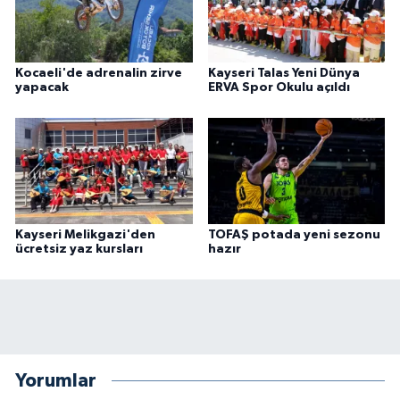
Kocaeli'de adrenalin zirve
Kayseri Talas Yeni Dünya
yapacak
ERVA Spor Okulu açıldı
Kayseri Melikgazi'den
TOFAŞ potada yeni sezonu
ücretsiz yaz kursları
hazır
Yorumlar