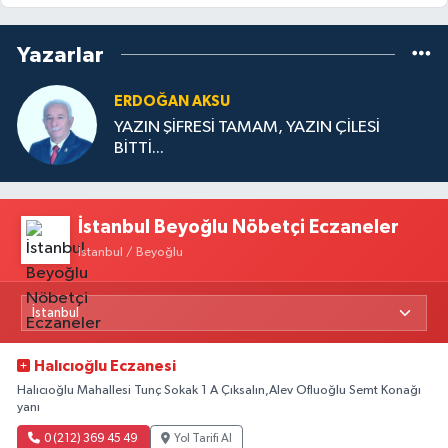
Yazarlar
ERDOĞAN AKSU
YAZIN ŞİFRESİ TAMAM, YAZIN ÇİLESİ
BİTTİ...
İstanbul Beyoğlu Nöbetçi Eczaneler
İstanbul / Beyoğlu
Halıcıoğlu Eczanesi
Halıcıoğlu Mahallesi Tunç Sokak 1 A Çıksalın,Alev Ofluoğlu Semt Konağı
yanı
0 (212) 369 45 49
Yol Tarifi Al