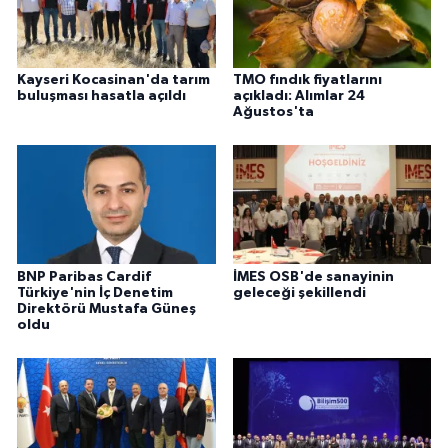
Kayseri Kocasinan'da tarım
TMO fındık fiyatlarını
buluşması hasatla açıldı
açıkladı: Alımlar 24
Ağustos'ta
BNP Paribas Cardif
İMES OSB'de sanayinin
Türkiye'nin İç Denetim
geleceği şekillendi
Direktörü Mustafa Güneş
oldu