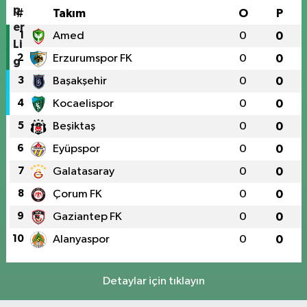
#
Takım
O
P
1
Amed
0
0
2
Erzurumspor FK
0
0
3
Başakşehir
0
0
4
Kocaelispor
0
0
5
Beşiktaş
0
0
6
Eyüpspor
0
0
7
Galatasaray
0
0
8
Çorum FK
0
0
9
Gaziantep FK
0
0
10
Alanyaspor
0
0
Detaylar için tıklayın