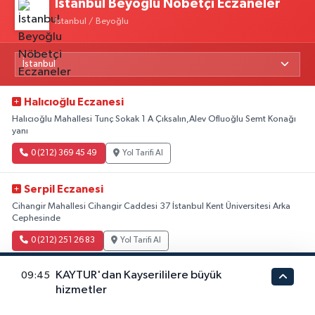
İstanbul Beyoğlu Nöbetçi Eczaneler
İstanbul / Beyoğlu
Halıcıoğlu Eczanesi
Halıcıoğlu Mahallesi Tunç Sokak 1 A Çıksalın,Alev Ofluoğlu Semt Konağı
yanı
0 (212) 369 45 49
Yol Tarifi Al
Serpil Eczanesi
Cihangir Mahallesi Cihangir Caddesi 37 İstanbul Kent Üniversitesi Arka
Cephesinde
0 (212) 251 26 83
Yol Tarifi Al
KAYTUR'dan Kayserililere büyük
09:45
Ozan Eczanesi
hizmetler
Piyalepaşa Mahallesi Sağlık Ocağı Sokak 9 A Fatih Sultan ASM Yanı
Tüm Nöbetçi Eczaneler