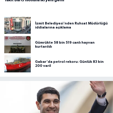
Yakıt barcı filosuna iki yeni gemi
İzmit Belediyesi'nden Ruhsat Müdürlüğü
iddialarına açıklama
Gümrükte 58 bin 519 canlı hayvan
kurtarıldı
Gabar'da petrol rekoru: Günlük 83 bin
200 varil