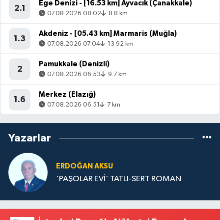
Ege Denizi - [16.53 km] Ayvacık (Çanakkale)
2.1
07.08.2026 08:02
8.8 km
Akdeniz - [05.43 km] Marmaris (Muğla)
1.3
07.08.2026 07:04
13.92 km
Pamukkale (Denizli)
2
07.08.2026 06:53
9.7 km
Merkez (Elazığ)
1.6
07.08.2026 06:51
7 km
Yazarlar
ERDOĞAN AKSU
'PAŞOLAR EVİ' TATLI-SERT ROMAN