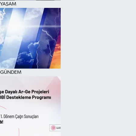
YAŞAM
SPOR
KÜLTÜR SANAT
FRAGMANLAR
GÜNDEM