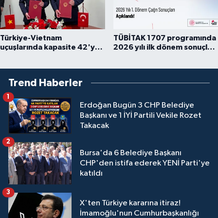
Türkiye-Vietnam
TÜBİTAK 1707 programında
uçuşlarında kapasite 42'ye
2026 yılı ilk dönem sonuçları
çıkarıldı
açıklandı
Trend Haberler
1
Erdoğan Bugün 3 CHP Belediye
Başkanı ve 1 İYİ Partili Vekile Rozet
Takacak
2
Bursa'da 6 Belediye Başkanı
CHP'den istifa ederek YENİ Parti'ye
katıldı
3
X'ten Türkiye kararına itiraz!
İmamoğlu'nun Cumhurbaşkanlığı