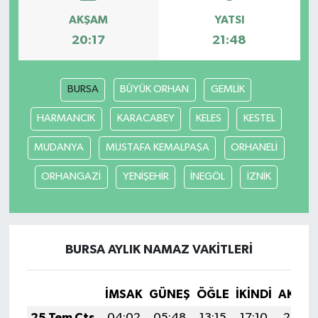
AKŞAM
YATSI
20:17
21:48
BURSA
BÜYÜK ORHAN
GEMLİK
HARMANCIK
KARACABEY
KELES
KESTEL
MUDANYA
MUSTAFA KEMALPAŞA
ORHANELİ
ORHANGAZİ
YENİŞEHİR
İNEGÖL
İZNİK
BURSA AYLIK NAMAZ VAKITLERI
İMSAK
GÜNEŞ
ÖĞLE
İKINDI
AKŞA
25 Tem Cts
04:02
05:48
13:15
17:10
20:33