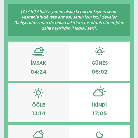
SPOR
(Yâ Ali!) Allâh'a yemin olsun ki tek bir kişinin senin
vasıtanla hidâyete ermesi, senin için kızıl develer
(bahşedilip senin de onları fakirlere tasadduk etmen)den
KÜLTÜR SANAT
daha hayırlıdır. (Hadis-i şerif)
FRAGMANLAR
İMSAK
GÜNEŞ
04:24
06:02
ÖĞLE
İKINDI
13:14
17:05