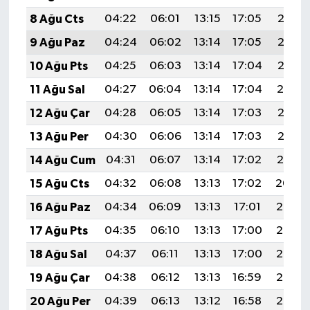
8 Ağu Cts
04:22
06:01
13:15
17:05
20:18
9 Ağu Paz
04:24
06:02
13:14
17:05
20:17
10 Ağu Pts
04:25
06:03
13:14
17:04
20:16
11 Ağu Sal
04:27
06:04
13:14
17:04
20:14
12 Ağu Çar
04:28
06:05
13:14
17:03
20:13
13 Ağu Per
04:30
06:06
13:14
17:03
20:12
14 Ağu Cum
04:31
06:07
13:14
17:02
20:10
15 Ağu Cts
04:32
06:08
13:13
17:02
20:09
16 Ağu Paz
04:34
06:09
13:13
17:01
20:08
17 Ağu Pts
04:35
06:10
13:13
17:00
20:06
18 Ağu Sal
04:37
06:11
13:13
17:00
20:05
19 Ağu Çar
04:38
06:12
13:13
16:59
20:03
20 Ağu Per
04:39
06:13
13:12
16:58
20:02