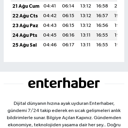
21 Ağu Cum
04:41
06:14
13:12
16:58
20:01
22 Ağu Cts
04:42
06:15
13:12
16:57
19:59
23 Ağu Paz
04:43
06:15
13:12
16:56
19:58
24 Ağu Pts
04:45
06:16
13:11
16:55
19:56
25 Ağu Sal
04:46
06:17
13:11
16:55
19:55
Dijital dünyanın hızına ayak uyduran Enterhaber,
gündemi 7/24 takip ederek en sıcak gelişmeleri anlık
bildirimlerle sunar. Bilgiye Açılan Kapınız. Gündemden
ekonomiye, teknolojiden yaşama dair her şey... Doğru