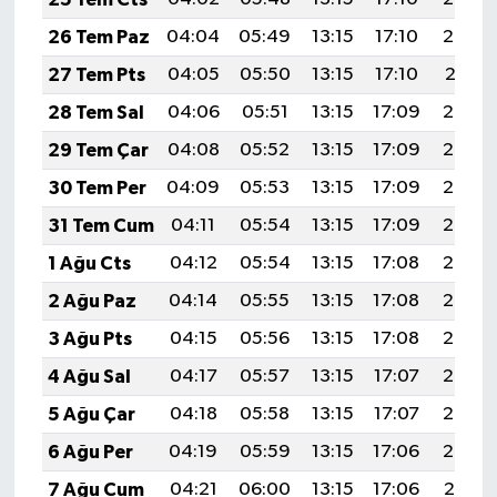
26 Tem Paz
04:04
05:49
13:15
17:10
20:32
27 Tem Pts
04:05
05:50
13:15
17:10
20:31
28 Tem Sal
04:06
05:51
13:15
17:09
20:30
29 Tem Çar
04:08
05:52
13:15
17:09
20:29
30 Tem Per
04:09
05:53
13:15
17:09
20:28
31 Tem Cum
04:11
05:54
13:15
17:09
20:27
1 Ağu Cts
04:12
05:54
13:15
17:08
20:26
2 Ağu Paz
04:14
05:55
13:15
17:08
20:25
3 Ağu Pts
04:15
05:56
13:15
17:08
20:24
4 Ağu Sal
04:17
05:57
13:15
17:07
20:23
5 Ağu Çar
04:18
05:58
13:15
17:07
20:22
6 Ağu Per
04:19
05:59
13:15
17:06
20:20
7 Ağu Cum
04:21
06:00
13:15
17:06
20:19