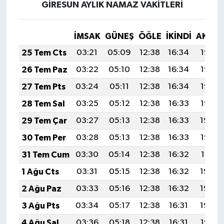
GİRESUN AYLIK NAMAZ VAKITLERI
İMSAK
GÜNEŞ
ÖĞLE
İKINDI
AKŞA
25 Tem Cts
03:21
05:09
12:38
16:34
19:57
26 Tem Paz
03:22
05:10
12:38
16:34
19:56
27 Tem Pts
03:24
05:11
12:38
16:34
19:55
28 Tem Sal
03:25
05:12
12:38
16:33
19:55
29 Tem Çar
03:27
05:13
12:38
16:33
19:54
30 Tem Per
03:28
05:13
12:38
16:33
19:53
31 Tem Cum
03:30
05:14
12:38
16:32
19:51
1 Ağu Cts
03:31
05:15
12:38
16:32
19:50
2 Ağu Paz
03:33
05:16
12:38
16:32
19:49
3 Ağu Pts
03:34
05:17
12:38
16:31
19:48
4 Ağu Sal
03:36
05:18
12:38
16:31
19:47