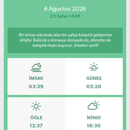
6 Ağustos 2026
SPOR
23 Safer 1448
KÜLTÜR SANAT
Bir kimse sıkıntıda olan bir şahsa kolaylık gösterirse
FRAGMANLAR
Allâhü Teâlâ da o kimseye dünyada da, âhirette de
kolaylık ihsân buyurur. (Hadis-i şerif)
İMSAK
GÜNEŞ
03:39
05:20
ÖĞLE
İKINDI
12:37
16:30