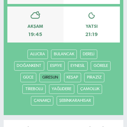
AKŞAM
YATSI
19:45
21:19
ALUCRA
BULANCAK
DERELİ
DOĞANKENT
ESPİYE
EYNESİL
GÖRELE
GÜCE
GİRESUN
KEŞAP
PİRAZİZ
TİREBOLU
YAĞLIDERE
ÇAMOLUK
ÇANAKÇI
ŞEBİNKARAHİSAR