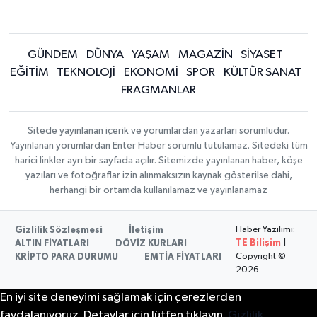
GÜNDEM
DÜNYA
YAŞAM
MAGAZİN
SİYASET
EĞİTİM
TEKNOLOJİ
EKONOMİ
SPOR
KÜLTÜR SANAT
FRAGMANLAR
Sitede yayınlanan içerik ve yorumlardan yazarları sorumludur.
Yayınlanan yorumlardan Enter Haber sorumlu tutulamaz. Sitedeki tüm
harici linkler ayrı bir sayfada açılır. Sitemizde yayınlanan haber, köşe
yazıları ve fotoğraflar izin alınmaksızın kaynak gösterilse dahi,
herhangi bir ortamda kullanılamaz ve yayınlanamaz
Haber Yazılımı:
Gizlilik Sözleşmesi
İletişim
TE Bilişim
|
ALTIN FİYATLARI
DÖVİZ KURLARI
Copyright ©
KRİPTO PARA DURUMU
EMTİA FİYATLARI
2026
En iyi site deneyimi sağlamak için çerezlerden
faydalanıyoruz. Detaylar için lütfen tıklayın.
Gizlilik