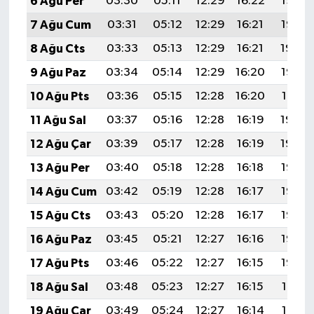
6 Ağu Per
03:30
05:11
12:29
16:22
19:36
7 Ağu Cum
03:31
05:12
12:29
16:21
19:35
8 Ağu Cts
03:33
05:13
12:29
16:21
19:34
9 Ağu Paz
03:34
05:14
12:29
16:20
19:33
10 Ağu Pts
03:36
05:15
12:28
16:20
19:31
11 Ağu Sal
03:37
05:16
12:28
16:19
19:30
12 Ağu Çar
03:39
05:17
12:28
16:19
19:29
13 Ağu Per
03:40
05:18
12:28
16:18
19:28
14 Ağu Cum
03:42
05:19
12:28
16:17
19:26
15 Ağu Cts
03:43
05:20
12:28
16:17
19:25
16 Ağu Paz
03:45
05:21
12:27
16:16
19:23
17 Ağu Pts
03:46
05:22
12:27
16:15
19:22
18 Ağu Sal
03:48
05:23
12:27
16:15
19:21
19 Ağu Çar
03:49
05:24
12:27
16:14
19:19