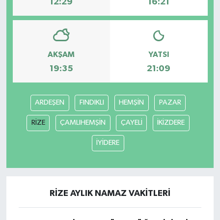
12:29
16:21
AKŞAM
YATSI
19:35
21:09
ARDEŞEN
FINDIKLI
HEMŞİN
PAZAR
RİZE
ÇAMLIHEMŞİN
ÇAYELİ
İKİZDERE
İYİDERE
RİZE AYLIK NAMAZ VAKITLERI