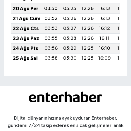
20 Ağu Per
03:50
05:25
12:26
16:13
19:18
21 Ağu Cum
03:52
05:26
12:26
16:13
19:16
22 Ağu Cts
03:53
05:27
12:26
16:12
19:15
23 Ağu Paz
03:55
05:28
12:26
16:11
19:13
24 Ağu Pts
03:56
05:29
12:25
16:10
19:12
25 Ağu Sal
03:58
05:30
12:25
16:09
19:10
Dijital dünyanın hızına ayak uyduran Enterhaber,
gündemi 7/24 takip ederek en sıcak gelişmeleri anlık