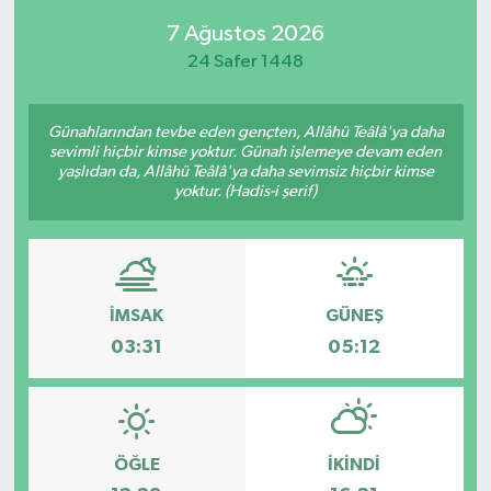
7 Ağustos 2026
SPOR
24 Safer 1448
KÜLTÜR SANAT
Günahlarından tevbe eden gençten, Allâhü Teâlâ'ya daha
FRAGMANLAR
sevimli hiçbir kimse yoktur. Günah işlemeye devam eden
yaşlıdan da, Allâhü Teâlâ'ya daha sevimsiz hiçbir kimse
yoktur. (Hadis-i şerif)
İMSAK
GÜNEŞ
03:31
05:12
ÖĞLE
İKINDI