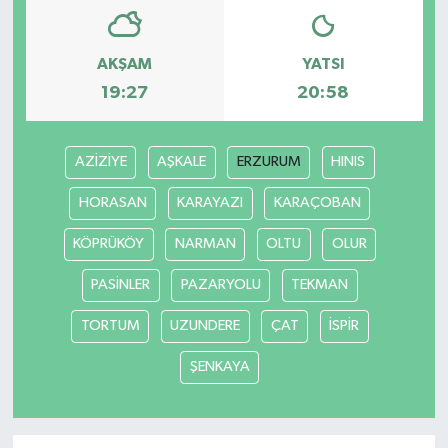
AKŞAM
YATSI
19:27
20:58
AZİZİYE
AŞKALE
ERZURUM
HINIS
HORASAN
KARAYAZI
KARAÇOBAN
KÖPRÜKÖY
NARMAN
OLTU
OLUR
PASİNLER
PAZARYOLU
TEKMAN
TORTUM
UZUNDERE
ÇAT
İSPİR
ŞENKAYA