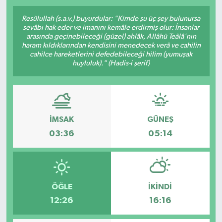
SPOR
Resûlullah (s.a.v.) buyurdular: "Kimde şu üç şey bulunursa
sevâbı hak eder ve imanını kemâle erdirmiş olur: İnsanlar
arasında geçinebileceği (güzel) ahlâk, Allâhü Teâlâ'nın
KÜLTÜR SANAT
haram kıldıklarından kendisini menedecek verâ ve cahilin
cahilce hareketlerini defedebileceği hilim (yumuşak
huyluluk)." (Hadis-i şerif)
FRAGMANLAR
İMSAK
GÜNEŞ
03:36
05:14
ÖĞLE
İKINDI
12:26
16:16