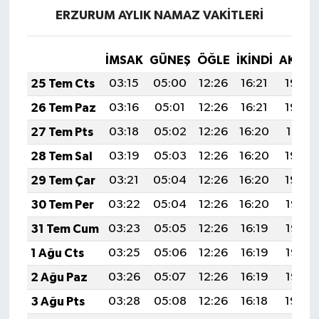
ERZURUM AYLIK NAMAZ VAKITLERI
İMSAK
GÜNEŞ
ÖĞLE
İKINDI
AKŞA
25 Tem Cts
03:15
05:00
12:26
16:21
19:43
26 Tem Paz
03:16
05:01
12:26
16:21
19:42
27 Tem Pts
03:18
05:02
12:26
16:20
19:41
28 Tem Sal
03:19
05:03
12:26
16:20
19:40
29 Tem Çar
03:21
05:04
12:26
16:20
19:39
30 Tem Per
03:22
05:04
12:26
16:20
19:38
31 Tem Cum
03:23
05:05
12:26
16:19
19:37
1 Ağu Cts
03:25
05:06
12:26
16:19
19:36
2 Ağu Paz
03:26
05:07
12:26
16:19
19:35
3 Ağu Pts
03:28
05:08
12:26
16:18
19:34