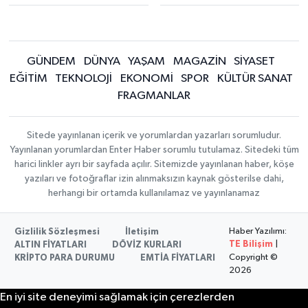
GÜNDEM
DÜNYA
YAŞAM
MAGAZİN
SİYASET
EĞİTİM
TEKNOLOJİ
EKONOMİ
SPOR
KÜLTÜR SANAT
FRAGMANLAR
Sitede yayınlanan içerik ve yorumlardan yazarları sorumludur.
Yayınlanan yorumlardan Enter Haber sorumlu tutulamaz. Sitedeki tüm
harici linkler ayrı bir sayfada açılır. Sitemizde yayınlanan haber, köşe
yazıları ve fotoğraflar izin alınmaksızın kaynak gösterilse dahi,
herhangi bir ortamda kullanılamaz ve yayınlanamaz
Haber Yazılımı:
Gizlilik Sözleşmesi
İletişim
TE Bilişim
|
ALTIN FİYATLARI
DÖVİZ KURLARI
Copyright ©
KRİPTO PARA DURUMU
EMTİA FİYATLARI
2026
En iyi site deneyimi sağlamak için çerezlerden