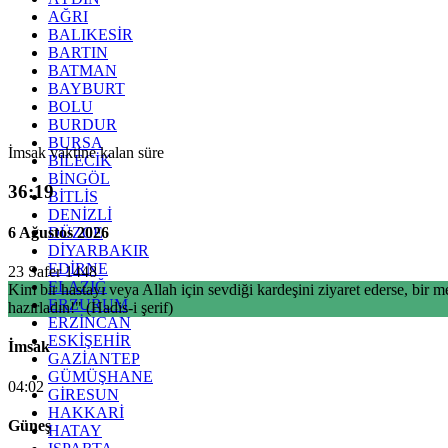
AĞRI
BALIKESİR
BARTIN
BATMAN
BAYBURT
BOLU
BURDUR
BURSA
İmsak vaktine kalan süre
BİLECİK
BİNGÖL
36:18
BİTLİS
DENİZLİ
6 Ağustos 2026
DÜZCE
DİYARBAKIR
EDİRNE
23 Safer 1448
ELAZIĞ
Kim bir hastayı veya Allah için sevdiği kardeşini ziyaret ederse, bir 
ERZURUM
hazırladın!" (Hadis-i şerif)
ERZİNCAN
ESKİŞEHİR
İmsak
GAZİANTEP
GÜMÜŞHANE
04:02
GİRESUN
HAKKARİ
Güneş
HATAY