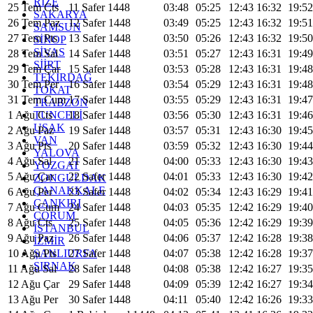
RİZE
25 Tem Cts
11 Safer 1448
03:48
05:25
12:43
16:32
19:52
SAKARYA
26 Tem Paz
12 Safer 1448
03:49
05:25
12:43
16:32
19:51
SAMSUN
27 Tem Pts
13 Safer 1448
03:50
05:26
12:43
16:32
19:50
SİNOP
SİVAS
28 Tem Sal
14 Safer 1448
03:51
05:27
12:43
16:31
19:49
SİİRT
29 Tem Çar
15 Safer 1448
03:53
05:28
12:43
16:31
19:48
TEKİRDAĞ
30 Tem Per
16 Safer 1448
03:54
05:29
12:43
16:31
19:48
TOKAT
31 Tem Cum
17 Safer 1448
03:55
05:29
12:43
16:31
19:47
TRABZON
TUNCELİ
1 Ağu Cts
18 Safer 1448
03:56
05:30
12:43
16:31
19:46
UŞAK
2 Ağu Paz
19 Safer 1448
03:57
05:31
12:43
16:30
19:45
VAN
3 Ağu Pts
20 Safer 1448
03:59
05:32
12:43
16:30
19:44
YALOVA
4 Ağu Sal
21 Safer 1448
04:00
05:33
12:43
16:30
19:43
YOZGAT
5 Ağu Çar
22 Safer 1448
04:01
05:33
12:43
16:30
19:42
ZONGULDAK
ÇANAKKALE
6 Ağu Per
23 Safer 1448
04:02
05:34
12:43
16:29
19:41
ÇANKIRI
7 Ağu Cum
24 Safer 1448
04:03
05:35
12:42
16:29
19:40
ÇORUM
8 Ağu Cts
25 Safer 1448
04:05
05:36
12:42
16:29
19:39
İSTANBUL
9 Ağu Paz
26 Safer 1448
04:06
05:37
12:42
16:28
19:38
İZMİR
ŞANLIURFA
10 Ağu Pts
27 Safer 1448
04:07
05:38
12:42
16:28
19:37
ŞIRNAK
11 Ağu Sal
28 Safer 1448
04:08
05:38
12:42
16:27
19:35
12 Ağu Çar
29 Safer 1448
04:09
05:39
12:42
16:27
19:34
13 Ağu Per
30 Safer 1448
04:11
05:40
12:42
16:26
19:33