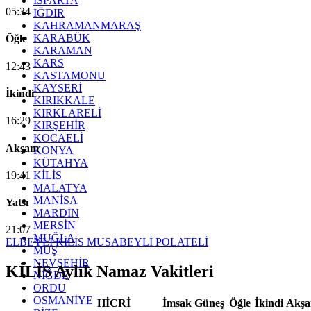
ISPARTA
05:34
IĞDIR
KAHRAMANMARAŞ
KARABÜK
Öğle
KARAMAN
KARS
12:43
KASTAMONU
KAYSERİ
İkindi
KIRIKKALE
KIRKLARELİ
16:29
KIRŞEHİR
KOCAELİ
Akşam
KONYA
KÜTAHYA
19:41
KİLİS
MALATYA
MANİSA
Yatsı
MARDİN
MERSİN
21:07
MUĞLA
ELBEYLİ
KİLİS
MUSABEYLİ
POLATELİ
MUŞ
NEVŞEHİR
KİLİS Aylık Namaz Vakitleri
NİĞDE
ORDU
OSMANİYE
HİCRİ
İmsak
Güneş
Öğle
İkindi
Akş