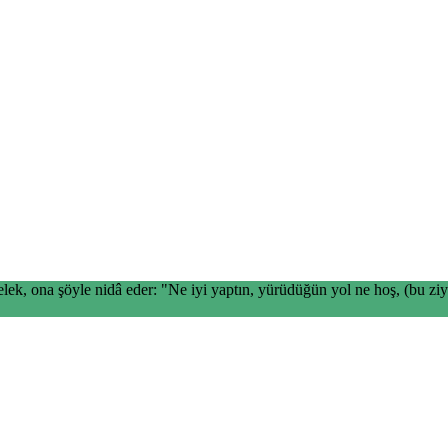
melek, ona şöyle nidâ eder: "Ne iyi yaptın, yürüdüğün yol ne hoş, (bu ziy