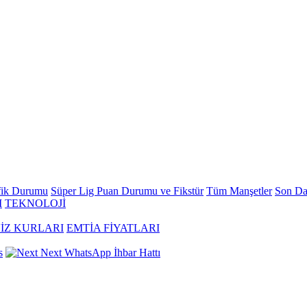
fik Durumu
Süper Lig Puan Durumu ve Fikstür
Tüm Manşetler
Son Da
M
TEKNOLOJİ
İZ KURLARI
EMTİA FİYATLARI
s
Next
WhatsApp İhbar Hattı