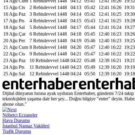
14 Ağu Cum
1 Rebiulevvel 1448
04:12
05:41
12:41
16:26
19:32
15 Ağu Cts
2 Rebiulevvel 1448
04:13
05:42
12:41
16:26
19:31
16 Ağu Paz
3 Rebiulevvel 1448
04:14
05:42
12:41
16:25
19:30
17 Ağu Pts
4 Rebiulevvel 1448
04:15
05:43
12:41
16:25
19:28
18 Ağu Sal
5 Rebiulevvel 1448
04:17
05:44
12:41
16:24
19:27
19 Ağu Çar
6 Rebiulevvel 1448
04:18
05:45
12:40
16:23
19:26
20 Ağu Per
7 Rebiulevvel 1448
04:19
05:46
12:40
16:23
19:25
21 Ağu Cum
8 Rebiulevvel 1448
04:20
05:47
12:40
16:22
19:23
22 Ağu Cts
9 Rebiulevvel 1448
04:21
05:47
12:40
16:22
19:22
23 Ağu Paz
10 Rebiulevvel 1448
04:22
05:48
12:39
16:21
19:21
24 Ağu Pts
11 Rebiulevvel 1448
04:23
05:49
12:39
16:20
19:19
25 Ağu Sal
12 Rebiulevvel 1448
04:24
05:50
12:39
16:20
19:18
Dijital dünyanın hızına ayak uyduran Enterhaber, gündemi 7/24 takip 
teknolojiden yaşama dair her şey... Doğru bilgiye "enter" deyin. Habe
abone olun."
Nöbetçi Eczaneler
Hava Durumu
İstanbul Namaz Vakitleri
Trafik Durumu