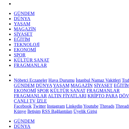
GÜNDEM
DÜNYA
YAŞAM
MAGAZİN
SİYASET
EĞİTİM
TEKNOLOJİ
EKONOMİ
SPOR
KÜLTÜR SANAT
FRAGMANLAR
Nöbetçi Eczaneler
Hava Durumu
İstanbul Namaz Vakitleri
Tra
GÜNDEM
DÜNYA
YAŞAM
MAGAZİN
SİYASET
EĞİTİ
EKONOMİ
SPOR
KÜLTÜR SANAT
FRAGMANLAR
FRAGMANLAR
ALTIN FİYATLARI
KRİPTO PARA
DÖV
CANLI TV İZLE
Facebook
Twitter
Instagram
Linkedin
Youtube
Threads
Thread
Künye
İletişim
RSS Bağlantıları
Üyelik Girişi
GÜNDEM
DÜNYA