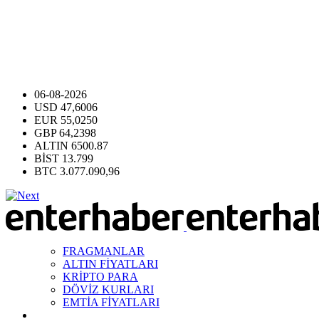
06-08-2026
USD
47,6006
EUR
55,0250
GBP
64,2398
ALTIN
6500.87
BİST
13.799
BTC
3.077.090,96
FRAGMANLAR
ALTIN FİYATLARI
KRİPTO PARA
DÖVİZ KURLARI
EMTİA FİYATLARI