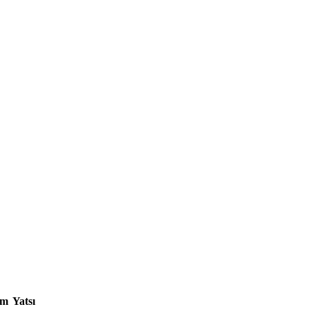
am
Yatsı