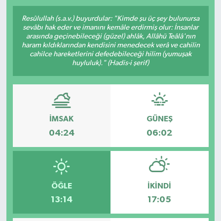
SPOR
Resûlullah (s.a.v.) buyurdular: "Kimde şu üç şey bulunursa
sevâbı hak eder ve imanını kemâle erdirmiş olur: İnsanlar
arasında geçinebileceği (güzel) ahlâk, Allâhü Teâlâ'nın
KÜLTÜR SANAT
haram kıldıklarından kendisini menedecek verâ ve cahilin
cahilce hareketlerini defedebileceği hilim (yumuşak
huyluluk)." (Hadis-i şerif)
FRAGMANLAR
İMSAK
GÜNEŞ
04:24
06:02
ÖĞLE
İKINDI
13:14
17:05