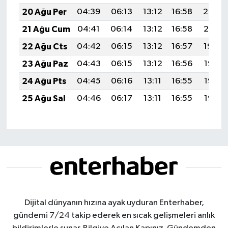
20 Ağu Per
04:39
06:13
13:12
16:58
20:02
21 Ağu Cum
04:41
06:14
13:12
16:58
20:01
22 Ağu Cts
04:42
06:15
13:12
16:57
19:59
23 Ağu Paz
04:43
06:15
13:12
16:56
19:58
24 Ağu Pts
04:45
06:16
13:11
16:55
19:56
25 Ağu Sal
04:46
06:17
13:11
16:55
19:55
Dijital dünyanın hızına ayak uyduran Enterhaber,
gündemi 7/24 takip ederek en sıcak gelişmeleri anlık