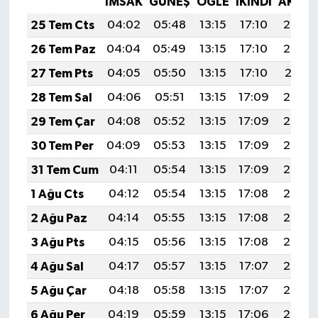
İMSAK
GÜNEŞ
ÖĞLE
İKINDI
AKŞA
25 Tem Cts
04:02
05:48
13:15
17:10
20:33
26 Tem Paz
04:04
05:49
13:15
17:10
20:32
27 Tem Pts
04:05
05:50
13:15
17:10
20:31
28 Tem Sal
04:06
05:51
13:15
17:09
20:30
29 Tem Çar
04:08
05:52
13:15
17:09
20:29
30 Tem Per
04:09
05:53
13:15
17:09
20:28
31 Tem Cum
04:11
05:54
13:15
17:09
20:27
1 Ağu Cts
04:12
05:54
13:15
17:08
20:26
2 Ağu Paz
04:14
05:55
13:15
17:08
20:25
3 Ağu Pts
04:15
05:56
13:15
17:08
20:24
4 Ağu Sal
04:17
05:57
13:15
17:07
20:23
5 Ağu Çar
04:18
05:58
13:15
17:07
20:22
6 Ağu Per
04:19
05:59
13:15
17:06
20:20