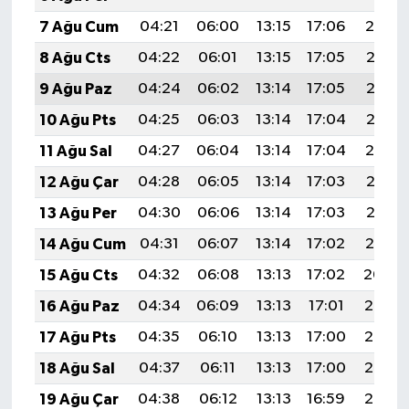
7 Ağu Cum
04:21
06:00
13:15
17:06
20:19
8 Ağu Cts
04:22
06:01
13:15
17:05
20:18
9 Ağu Paz
04:24
06:02
13:14
17:05
20:17
10 Ağu Pts
04:25
06:03
13:14
17:04
20:16
11 Ağu Sal
04:27
06:04
13:14
17:04
20:14
12 Ağu Çar
04:28
06:05
13:14
17:03
20:13
13 Ağu Per
04:30
06:06
13:14
17:03
20:12
14 Ağu Cum
04:31
06:07
13:14
17:02
20:10
15 Ağu Cts
04:32
06:08
13:13
17:02
20:09
16 Ağu Paz
04:34
06:09
13:13
17:01
20:08
17 Ağu Pts
04:35
06:10
13:13
17:00
20:06
18 Ağu Sal
04:37
06:11
13:13
17:00
20:05
19 Ağu Çar
04:38
06:12
13:13
16:59
20:03