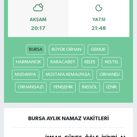
AKŞAM
YATSI
20:17
21:48
BURSA
BÜYÜK ORHAN
GEMLİK
HARMANCIK
KARACABEY
KELES
KESTEL
MUDANYA
MUSTAFA KEMALPAŞA
ORHANELİ
ORHANGAZİ
YENİŞEHİR
İNEGÖL
İZNİK
BURSA AYLIK NAMAZ VAKITLERI