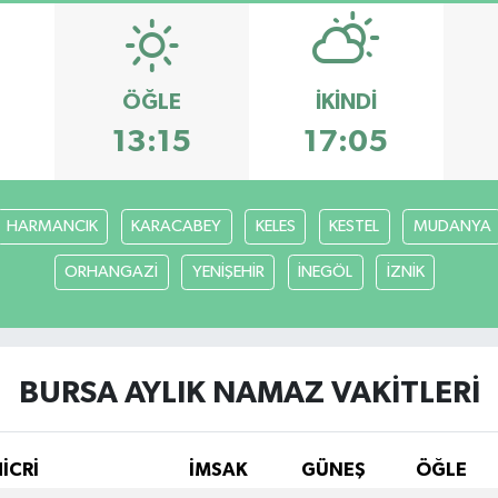
ÖĞLE
İKINDI
13:15
17:05
HARMANCIK
KARACABEY
KELES
KESTEL
MUDANYA
ORHANGAZİ
YENİŞEHİR
İNEGÖL
İZNİK
BURSA AYLIK NAMAZ VAKITLERI
HİCRİ
İMSAK
GÜNEŞ
ÖĞLE