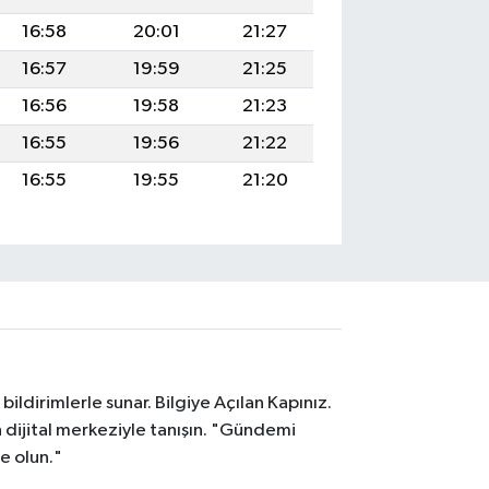
16:58
20:01
21:27
16:57
19:59
21:25
16:56
19:58
21:23
16:55
19:56
21:22
16:55
19:55
21:20
ildirimlerle sunar. Bilgiye Açılan Kapınız.
dijital merkeziyle tanışın. "Gündemi
e olun."