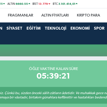
11
6660.55
13.779
3.101.414,01
ALTIN
BİST
BTC
FRAGMANLAR
ALTIN FİYATLARI
KRİPTO PARA
N
SİYASET
EĞİTİM
TEKNOLOJİ
EKONOMİ
SPOR
ÖĞLE VAKTINE KALAN SÜRE
05:39:20
. Çünkü bu, sizden önceki sâlih zâtların âdetidir. Ve muhakkak gece n
aya bir vâsıtadır, birtakım günahlara keffârettir ve hastalıkları bedenden