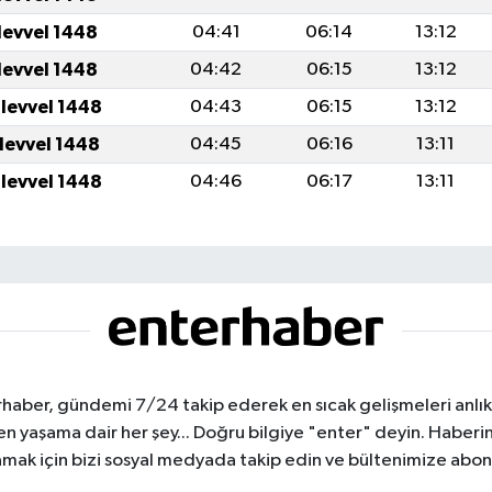
levvel 1448
04:41
06:14
13:12
levvel 1448
04:42
06:15
13:12
ulevvel 1448
04:43
06:15
13:12
ulevvel 1448
04:45
06:16
13:11
ulevvel 1448
04:46
06:17
13:11
haber, gündemi 7/24 takip ederek en sıcak gelişmeleri anlık b
aşama dair her şey... Doğru bilgiye "enter" deyin. Haberin 
mak için bizi sosyal medyada takip edin ve bültenimize abon