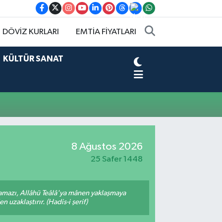
DÖVİZ KURLARI
EMTİA FİYATLARI
KÜLTÜR SANAT
8 Ağustos 2026
25 Safer 1448
amazı, Allâhü Teâlâ'ya mânen yaklaşmaya
 uzaklaştırır. (Hadis-i şerif)