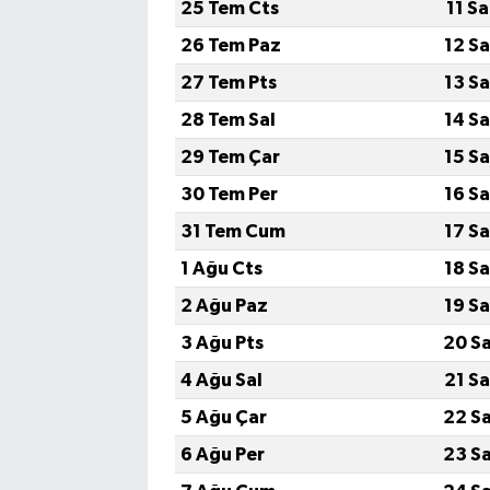
25 Tem Cts
11 S
26 Tem Paz
12 S
27 Tem Pts
13 S
28 Tem Sal
14 S
29 Tem Çar
15 S
30 Tem Per
16 S
31 Tem Cum
17 S
1 Ağu Cts
18 S
2 Ağu Paz
19 S
3 Ağu Pts
20 S
4 Ağu Sal
21 S
5 Ağu Çar
22 S
6 Ağu Per
23 S