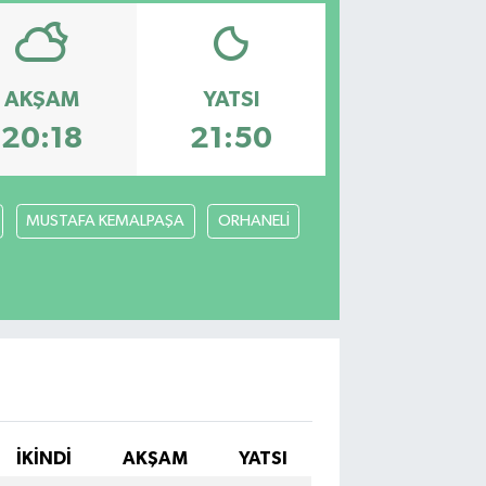
AKŞAM
YATSI
20:18
21:50
MUSTAFA KEMALPAŞA
ORHANELİ
İKINDI
AKŞAM
YATSI