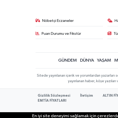
Nöbetçi Eczaneler
H
Puan Durumu ve Fikstür
Tü
GÜNDEM
DÜNYA
YAŞAM
M
Sitede yayınlanan içerik ve yorumlardan yazarları s
yayınlanan haber, köşe yazıları
Gizlilik Sözleşmesi
İletişim
ALTIN Fİ
EMTİA FİYATLARI
En iyi site deneyimi sağlamak için çerezlerde