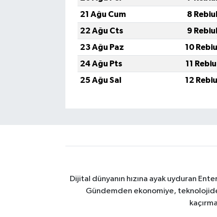
21 Ağu Cum
8 Rebiu
22 Ağu Cts
9 Rebiu
23 Ağu Paz
10 Rebi
24 Ağu Pts
11 Rebi
25 Ağu Sal
12 Rebi
Dijital dünyanın hızına ayak uyduran Enter
Gündemden ekonomiye, teknolojiden y
kaçırma