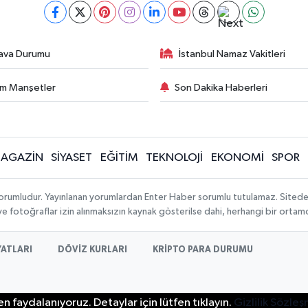
ava Durumu
İstanbul Namaz Vakitleri
m Manşetler
Son Dakika Haberleri
AGAZİN
SİYASET
EĞİTİM
TEKNOLOJİ
EKONOMİ
SPOR
orumludur. Yayınlanan yorumlardan Enter Haber sorumlu tutulamaz. Sitedeki t
 ve fotoğraflar izin alınmaksızın kaynak gösterilse dahi, herhangi bir orta
YATLARI
DÖVİZ KURLARI
KRİPTO PARA DURUMU
n faydalanıyoruz. Detaylar için lütfen tıklayın.
Gizlilik Sözle