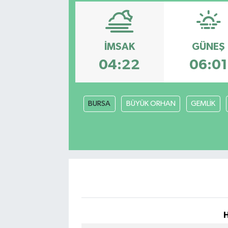
SPOR
KÜLTÜR SANAT
İMSAK
GÜNEŞ
04:22
06:01
FRAGMANLAR
BURSA
BÜYÜK ORHAN
GEMLİK