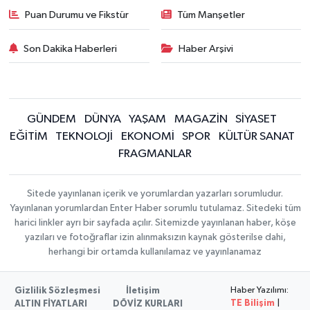
Puan Durumu ve Fikstür
Tüm Manşetler
Son Dakika Haberleri
Haber Arşivi
GÜNDEM
DÜNYA
YAŞAM
MAGAZİN
SİYASET
EĞİTİM
TEKNOLOJİ
EKONOMİ
SPOR
KÜLTÜR SANAT
FRAGMANLAR
Sitede yayınlanan içerik ve yorumlardan yazarları sorumludur.
Yayınlanan yorumlardan Enter Haber sorumlu tutulamaz. Sitedeki tüm
harici linkler ayrı bir sayfada açılır. Sitemizde yayınlanan haber, köşe
yazıları ve fotoğraflar izin alınmaksızın kaynak gösterilse dahi,
herhangi bir ortamda kullanılamaz ve yayınlanamaz
Haber Yazılımı:
Gizlilik Sözleşmesi
İletişim
TE Bilişim
|
ALTIN FİYATLARI
DÖVİZ KURLARI