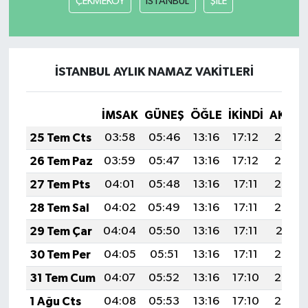
ÇEKMEKÖY
İSTANBUL
ŞİLE
İSTANBUL AYLIK NAMAZ VAKITLERI
İMSAK
GÜNEŞ
ÖĞLE
İKINDI
AKŞA
25 Tem Cts
03:58
05:46
13:16
17:12
20:35
26 Tem Paz
03:59
05:47
13:16
17:12
20:34
27 Tem Pts
04:01
05:48
13:16
17:11
20:33
28 Tem Sal
04:02
05:49
13:16
17:11
20:32
29 Tem Çar
04:04
05:50
13:16
17:11
20:31
30 Tem Per
04:05
05:51
13:16
17:11
20:30
31 Tem Cum
04:07
05:52
13:16
17:10
20:29
1 Ağu Cts
04:08
05:53
13:16
17:10
20:28