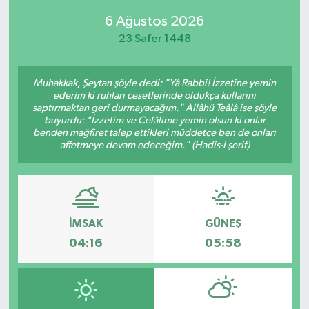
6 Ağustos 2026
SPOR
23 Safer 1448
KÜLTÜR SANAT
Muhakkak, Şeytan şöyle dedi: "Yâ Rabbi! İzzetine yemin
FRAGMANLAR
ederim ki ruhları cesetlerinde oldukça kullarını
saptırmaktan geri durmayacağım." Allâhü Teâlâ ise şöyle
buyurdu: "İzzetim ve Celâlime yemin olsun ki onlar
benden mağfiret talep ettikleri müddetçe ben de onları
affetmeye devam edeceğim." (Hadis-i şerif)
İMSAK
GÜNEŞ
04:16
05:58