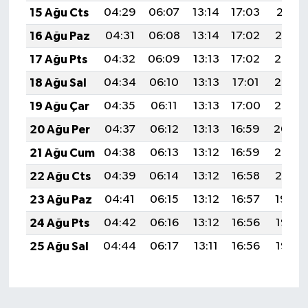
15 Ağu Cts
04:29
06:07
13:14
17:03
20:11
16 Ağu Paz
04:31
06:08
13:14
17:02
20:10
17 Ağu Pts
04:32
06:09
13:13
17:02
20:08
18 Ağu Sal
04:34
06:10
13:13
17:01
20:07
19 Ağu Çar
04:35
06:11
13:13
17:00
20:05
20 Ağu Per
04:37
06:12
13:13
16:59
20:04
21 Ağu Cum
04:38
06:13
13:12
16:59
20:02
22 Ağu Cts
04:39
06:14
13:12
16:58
20:01
23 Ağu Paz
04:41
06:15
13:12
16:57
19:59
24 Ağu Pts
04:42
06:16
13:12
16:56
19:58
25 Ağu Sal
04:44
06:17
13:11
16:56
19:56