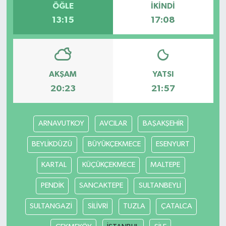
ÖĞLE
İKINDI
13:15
17:08
AKŞAM
YATSI
20:23
21:57
ARNAVUTKOY
AVCILAR
BAŞAKŞEHİR
BEYLİKDÜZÜ
BÜYÜKÇEKMECE
ESENYURT
KARTAL
KÜÇÜKÇEKMECE
MALTEPE
PENDİK
SANCAKTEPE
SULTANBEYLİ
SULTANGAZİ
SİLİVRİ
TUZLA
ÇATALCA