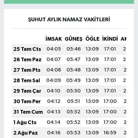
ŞUHUT AYLIK NAMAZ VAKITLERI
İMSAK
GÜNEŞ
ÖĞLE
İKINDI
AKŞA
25 Tem Cts
04:05
05:46
13:09
17:01
20:22
26 Tem Paz
04:07
05:47
13:09
17:01
20:22
27 Tem Pts
04:08
05:48
13:09
17:01
20:21
28 Tem Sal
04:09
05:49
13:09
17:01
20:20
29 Tem Çar
04:10
05:50
13:09
17:01
20:19
30 Tem Per
04:12
05:51
13:09
17:00
20:18
31 Tem Cum
04:13
05:52
13:09
17:00
20:17
1 Ağu Cts
04:14
05:52
13:09
17:00
20:16
2 Ağu Paz
04:16
05:53
13:09
16:59
20:15