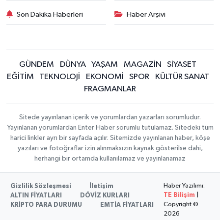
Son Dakika Haberleri
Haber Arşivi
GÜNDEM
DÜNYA
YAŞAM
MAGAZİN
SİYASET
EĞİTİM
TEKNOLOJİ
EKONOMİ
SPOR
KÜLTÜR SANAT
FRAGMANLAR
Sitede yayınlanan içerik ve yorumlardan yazarları sorumludur.
Yayınlanan yorumlardan Enter Haber sorumlu tutulamaz. Sitedeki tüm
harici linkler ayrı bir sayfada açılır. Sitemizde yayınlanan haber, köşe
yazıları ve fotoğraflar izin alınmaksızın kaynak gösterilse dahi,
herhangi bir ortamda kullanılamaz ve yayınlanamaz
Haber Yazılımı:
Gizlilik Sözleşmesi
İletişim
TE Bilişim
|
ALTIN FİYATLARI
DÖVİZ KURLARI
Copyright ©
KRİPTO PARA DURUMU
EMTİA FİYATLARI
2026