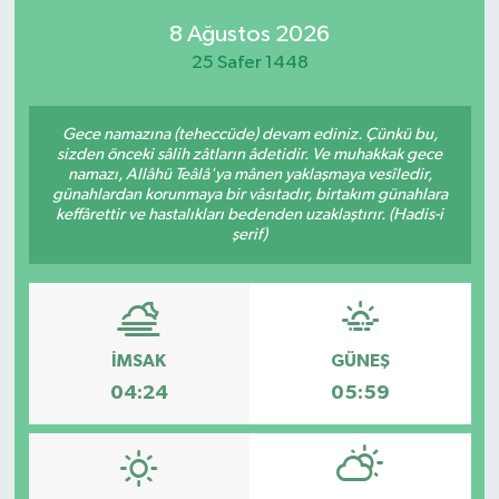
8 Ağustos 2026
SPOR
25 Safer 1448
KÜLTÜR SANAT
Gece namazına (teheccüde) devam ediniz. Çünkü bu,
FRAGMANLAR
sizden önceki sâlih zâtların âdetidir. Ve muhakkak gece
namazı, Allâhü Teâlâ'ya mânen yaklaşmaya vesîledir,
günahlardan korunmaya bir vâsıtadır, birtakım günahlara
keffârettir ve hastalıkları bedenden uzaklaştırır. (Hadis-i
şerif)
İMSAK
GÜNEŞ
04:24
05:59