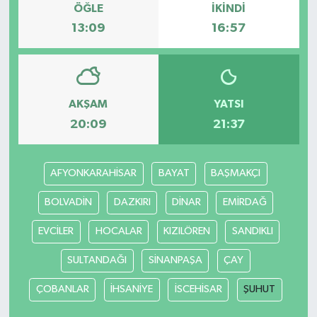
ÖĞLE
İKINDI
13:09
16:57
AKŞAM
YATSI
20:09
21:37
AFYONKARAHİSAR
BAYAT
BAŞMAKÇI
BOLVADİN
DAZKIRI
DİNAR
EMİRDAĞ
EVCİLER
HOCALAR
KIZILÖREN
SANDIKLI
SULTANDAĞI
SİNANPAŞA
ÇAY
ÇOBANLAR
İHSANİYE
İSCEHİSAR
ŞUHUT