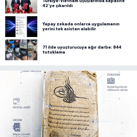
Türkiye-Vietnam uçuşlarında kapasite
42'ye çıkarıldı
Yapay zekada onlarca uygulamanın
yerini tek asistan alabilir
71 ilde uyuşturucuya ağır darbe: 844
tutuklama