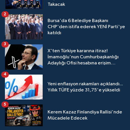
Takacak
2
Bursa'da 6 Belediye Başkanı
CHP'den istifa ederek YENİ Parti'ye
katıldı
3
X'ten Türkiye kararına itiraz!
İmamoğlu'nun Cumhurbaşkanlığı
Adaylığı Ofisi hesabına erişim
engeli mahkemeye taşındı
4
Yeni enflasyon rakamları açıklandı...
Yıllık TÜFE yüzde 31,75'e yükseldi
5
Kerem Kazaz Finlandiya Rallisi'nde
Mücadele Edecek