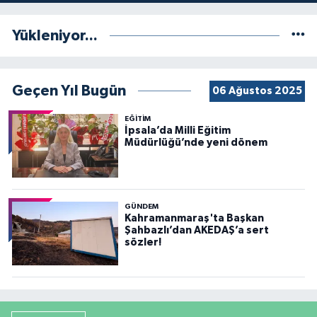
Yükleniyor...
Geçen Yıl Bugün
06 Ağustos 2025
EĞİTİM
İpsala’da Milli Eğitim
Müdürlüğü’nde yeni dönem
GÜNDEM
Kahramanmaraş'ta Başkan
Şahbazlı’dan AKEDAŞ’a sert
sözler!