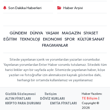
Son Dakika Haberleri
Haber Arşivi
GÜNDEM
DÜNYA
YAŞAM
MAGAZİN
SİYASET
EĞİTİM
TEKNOLOJİ
EKONOMİ
SPOR
KÜLTÜR SANAT
FRAGMANLAR
Sitede yayınlanan içerik ve yorumlardan yazarları sorumludur.
Yayınlanan yorumlardan Enter Haber sorumlu tutulamaz. Sitedeki tüm
harici linkler ayrı bir sayfada açılır. Sitemizde yayınlanan haber, köşe
yazıları ve fotoğraflar izin alınmaksızın kaynak gösterilse dahi,
herhangi bir ortamda kullanılamaz ve yayınlanamaz
Haber Yazılımı:
Gizlilik Sözleşmesi
İletişim
TE Bilişim
|
ALTIN FİYATLARI
DÖVİZ KURLARI
Copyright ©
KRİPTO PARA DURUMU
EMTİA FİYATLARI
2026