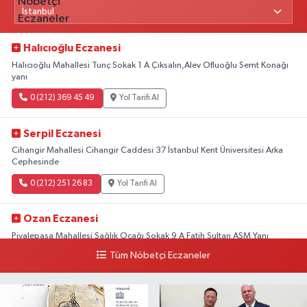
Halıcıoğlu Eczanesi
Halıcıoğlu Mahallesi Tunç Sokak 1 A Çıksalın,Alev Ofluoğlu Semt Konağı
yanı
0 (212) 369 45 49
Yol Tarifi Al
Serpil Eczanesi
Cihangir Mahallesi Cihangir Caddesi 37 İstanbul Kent Üniversitesi Arka
Cephesinde
0 (212) 251 26 83
Yol Tarifi Al
Ozan Eczanesi
Piyalepaşa Mahallesi Sağlık Ocağı Sokak 9 A Fatih Sultan ASM Yanı
Tüm Nöbetçi Eczaneler
0 (212) 297 30 13
Yol Tarifi Al