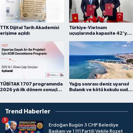
TTK Dijital Tarih Akademisi
Türkiye-Vietnam
erişime açıldı
uçuşlarında kapasite 42'ye
çıkarıldı
TÜBİTAK 1707 programında
Yağış sonrası deniz uyarısı!
2026 yılı ilk dönem sonuçları
Bulanık ve kötü kokulu suda
açıklandı
yüzmeyin
Trend Haberler
1
Erdoğan Bugün 3 CHP Belediye
Başkanı ve 1 İYİ Partili Vekile Rozet