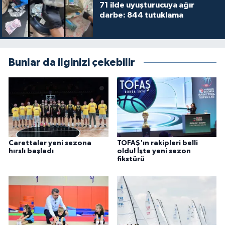
71 ilde uyuşturucuya ağır
darbe: 844 tutuklama
Bunlar da ilginizi çekebilir
Carettalar yeni sezona
TOFAŞ'ın rakipleri belli
hırslı başladı
oldu! İşte yeni sezon
fikstürü