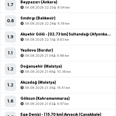
Beypazarı (Ankara)
1.7
06.08.2026 22:25
8.04 km
Sındırgı (Balıkesir)
0.8
06.08.2026 22:24
6.59 km
Akşehir Gölü - [02.73 km] Sultandağı (Afyonkarahisar)
1.9
06.08.2026 22:15
8.83 km
Yeşilova (Burdur)
1.1
06.08.2026 21:54
6.98 km
Doğanşehir (Malatya)
1.2
06.08.2026 21:49
10.38 km
Akçadağ (Malatya)
1.2
06.08.2026 21:34
16.41 km
Göksun (Kahramanmaraş)
1.6
06.08.2026 21:03
6.97 km
Ege Denizi - [15.70 km] Ayvacık (Çanakkale)