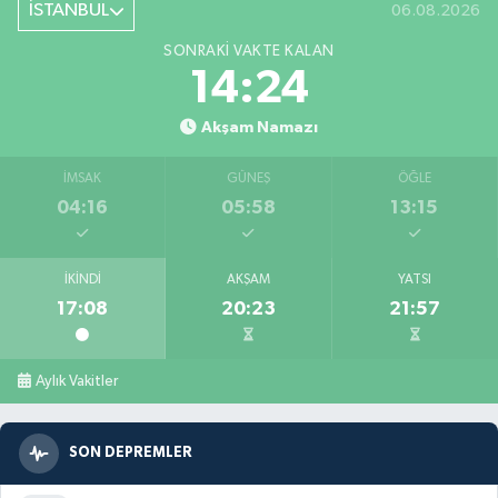
İSTANBUL
06.08.2026
SONRAKI VAKTE KALAN
14:23
Akşam Namazı
İMSAK
GÜNEŞ
ÖĞLE
04:16
05:58
13:15
İKINDI
AKŞAM
YATSI
17:08
20:23
21:57
Aylık Vakitler
SON DEPREMLER