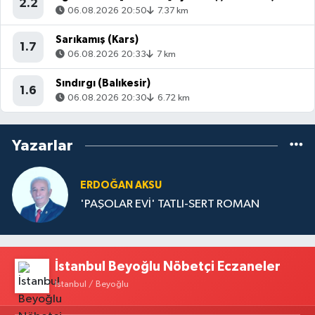
2.2
06.08.2026 20:50
7.37 km
Sarıkamış (Kars)
1.7
06.08.2026 20:33
7 km
Sındırgı (Balıkesir)
1.6
06.08.2026 20:30
6.72 km
Yazarlar
ERDOĞAN AKSU
'PAŞOLAR EVİ' TATLI-SERT ROMAN
İstanbul Beyoğlu Nöbetçi Eczaneler
İstanbul / Beyoğlu