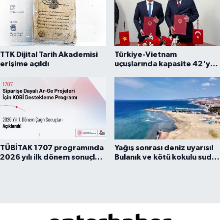
TTK Dijital Tarih Akademisi
Türkiye-Vietnam
erişime açıldı
uçuşlarında kapasite 42'ye
çıkarıldı
TÜBİTAK 1707 programında
Yağış sonrası deniz uyarısı!
2026 yılı ilk dönem sonuçları
Bulanık ve kötü kokulu suda
açıklandı
yüzmeyin