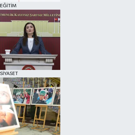
EĞİTİM
SİYASET