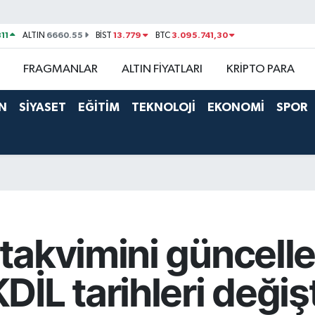
11
6660.55
13.779
3.095.741,30
ALTIN
BİST
BTC
FRAGMANLAR
ALTIN FİYATLARI
KRİPTO PARA
N
SİYASET
EĞİTİM
TEKNOLOJİ
EKONOMİ
SPOR
akvimini güncelled
İL tarihleri değişt