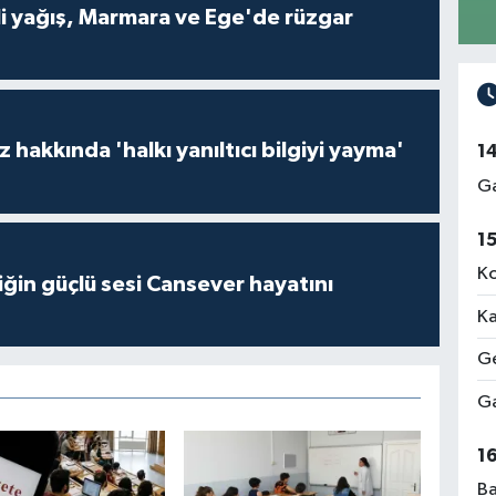
li yağış, Marmara ve Ege'de rüzgar
hakkında 'halkı yanıltıcı bilgiyi yayma'
1
Ga
1
Ko
ğin güçlü sesi Cansever hayatını
Ka
Ge
Ga
1
Ba