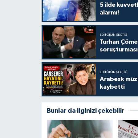
5 ilde kuvvet
alarmı!
EDITÖRÜN SEÇTIĞI
Turhan Çömez 
soruşturması
EDITÖRÜN SEÇTIĞI
Arabesk müzi
kaybetti
Bunlar da ilginizi çekebilir