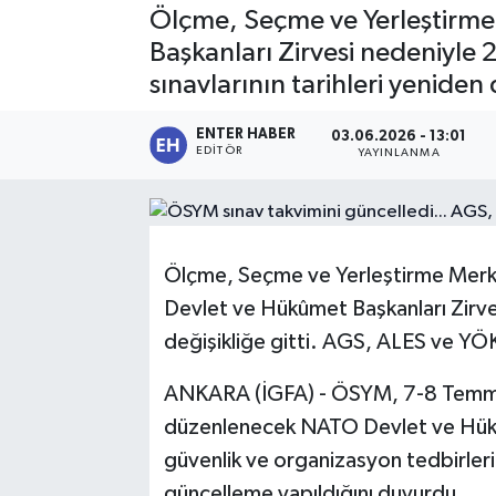
Ölçme, Seçme ve Yerleştirme
SPOR
Başkanları Zirvesi nedeniyle 
sınavlarının tarihleri yeniden
KÜLTÜR SANAT
ENTER HABER
03.06.2026 - 13:01
FRAGMANLAR
EDITÖR
YAYINLANMA
Ölçme, Seçme ve Yerleştirme Merke
Devlet ve Hükûmet Başkanları Zirve
değişikliğe gitti. AGS, ALES ve YÖKD
ANKARA (İGFA) - ÖSYM, 7-8 Temmu
düzenlenecek NATO Devlet ve Hükûm
güvenlik ve organizasyon tedbirler
güncelleme yapıldığını duyurdu.