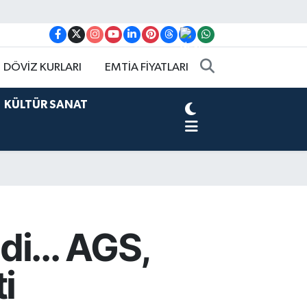
DÖVİZ KURLARI
EMTİA FİYATLARI
KÜLTÜR SANAT
i... AGS,
i