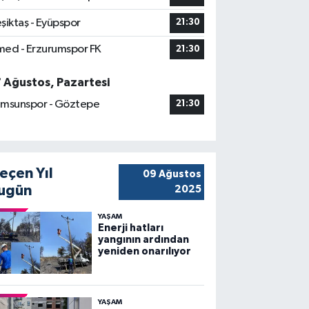
şiktaş - Eyüpspor
21:30
ed - Erzurumspor FK
21:30
7 Ağustos, Pazartesi
msunspor - Göztepe
21:30
eçen Yıl
09 Ağustos
ugün
2025
YAŞAM
Enerji hatları
yangının ardından
yeniden onarılıyor
YAŞAM