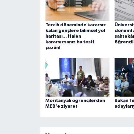
Tercih döneminde kararsız
Üniversi
kalan gençlere bilimsel yol
dönem! 
haritası... Halen
sahtekâr
kararsızsanız bu testi
öğrencil
çözün!
Moritanyalı öğrencilerden
Bakan Te
MEB'e ziyaret
adayları