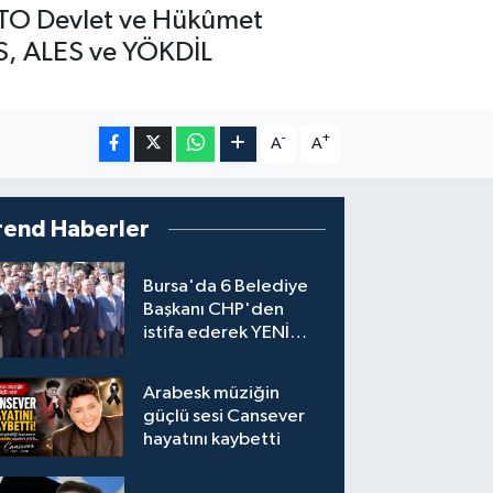
NATO Devlet ve Hükûmet
GS, ALES ve YÖKDİL
-
+
A
A
rend Haberler
Bursa'da 6 Belediye
Başkanı CHP'den
istifa ederek YENİ
Parti'ye katıldı
Arabesk müziğin
güçlü sesi Cansever
hayatını kaybetti