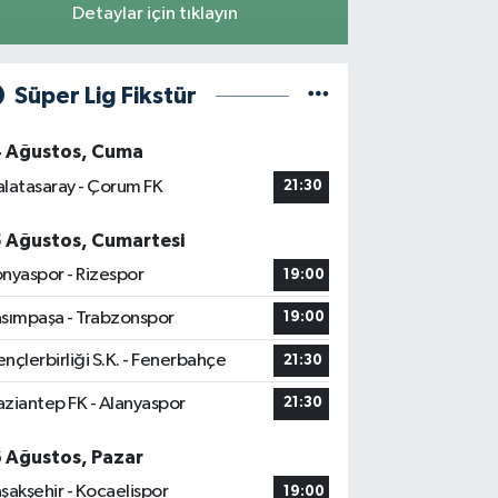
Detaylar için tıklayın
Süper Lig Fikstür
4 Ağustos, Cuma
latasaray - Çorum FK
21:30
5 Ağustos, Cumartesi
nyaspor - Rizespor
19:00
sımpaşa - Trabzonspor
19:00
nçlerbirliği S.K. - Fenerbahçe
21:30
ziantep FK - Alanyaspor
21:30
6 Ağustos, Pazar
şakşehir - Kocaelispor
19:00