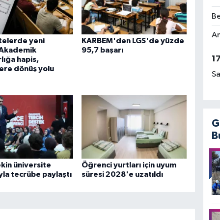
Be
Am
telerde yeni
KARBEM'den LGS'de yüzde
Akademik
95,7 başarı
1
lığa hapis,
ere dönüş yolu
Sa
G
B
kin üniversite
Öğrenci yurtları için uyum
yla tecrübe paylaştı
süresi 2028'e uzatıldı