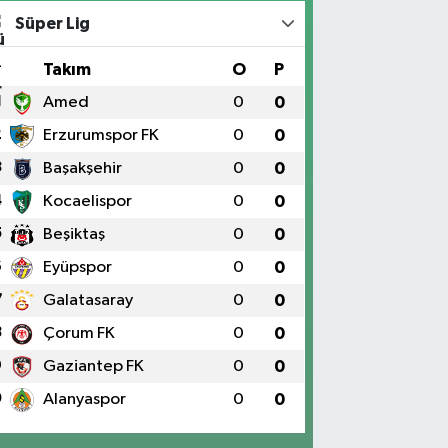
Süper Lig
#
Takım
O
P
1
Amed
0
0
2
Erzurumspor FK
0
0
3
Başakşehir
0
0
4
Kocaelispor
0
0
5
Beşiktaş
0
0
6
Eyüpspor
0
0
7
Galatasaray
0
0
8
Çorum FK
0
0
9
Gaziantep FK
0
0
0
Alanyaspor
0
0