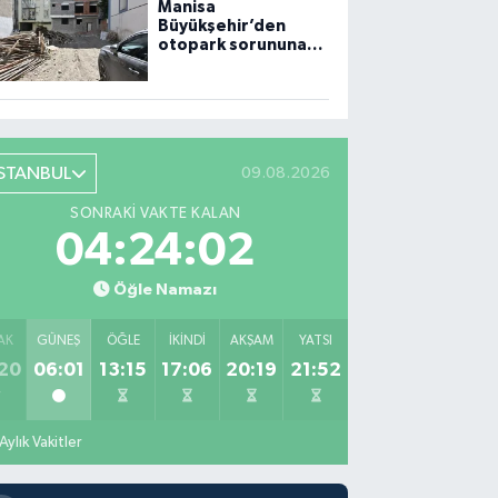
Manisa
Büyükşehir’den
otopark sorununa
çözüm
İSTANBUL
09.08.2026
SONRAKI VAKTE KALAN
04:24:00
Öğle Namazı
AK
GÜNEŞ
ÖĞLE
İKINDI
AKŞAM
YATSI
20
06:01
13:15
17:06
20:19
21:52
Aylık Vakitler