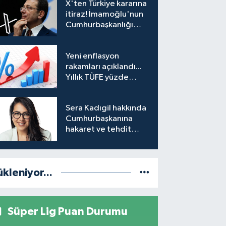
X'ten Türkiye kararına
itiraz! İmamoğlu'nun
Cumhurbaşkanlığı
Adaylığı Ofisi
hesabına erişim
Yeni enflasyon
engeli mahkemeye
rakamları açıklandı...
taşındı
Yıllık TÜFE yüzde
31,75'e yükseldi
Sera Kadıgil hakkında
Cumhurbaşkanına
hakaret ve tehdit
soruşturması
ükleniyor...
Süper Lig Puan Durumu