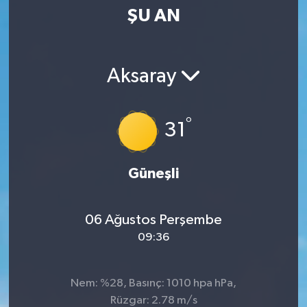
ŞU AN
SPOR
KÜLTÜR SANAT
Aksaray
FRAGMANLAR
°
31
Güneşli
06 Ağustos Perşembe
09:36
Nem: %28, Basınç: 1010 hpa hPa,
Rüzgar: 2.78 m/s