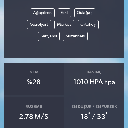
Ağaçören
Eskil
Gülağaç
Güzelyurt
Merkez
Ortaköy
Sarıyahşi
Sultanhanı
NEM
BASINÇ
%28
1010 HPA
hpa
RÜZGAR
EN DÜŞÜK / EN YÜKSEK
°
°
2.78 M/S
18
/ 33