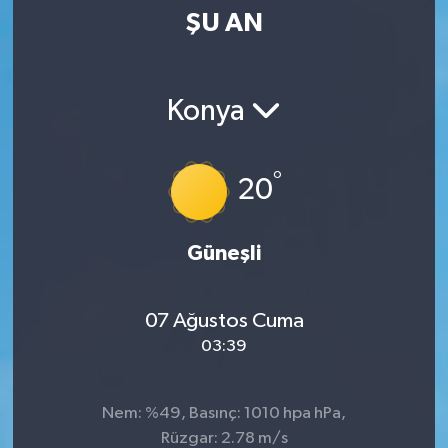
ŞU AN
SPOR
KÜLTÜR SANAT
Konya
FRAGMANLAR
°
20
Güneşli
07 Ağustos Cuma
03:39
Nem: %49, Basınç: 1010 hpa hPa,
Rüzgar: 2.78 m/s