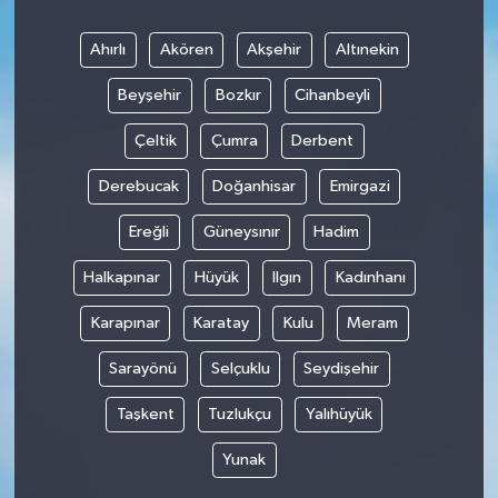
Ahırlı
Akören
Akşehir
Altınekin
Beyşehir
Bozkır
Cihanbeyli
Çeltik
Çumra
Derbent
Derebucak
Doğanhisar
Emirgazi
Ereğli
Güneysınır
Hadim
Halkapınar
Hüyük
Ilgın
Kadınhanı
Karapınar
Karatay
Kulu
Meram
Sarayönü
Selçuklu
Seydişehir
Taşkent
Tuzlukçu
Yalıhüyük
Yunak