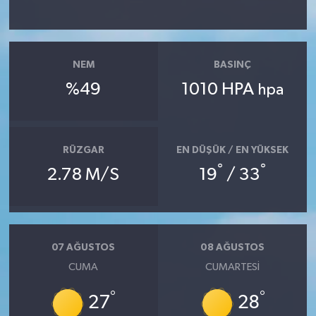
NEM
BASINÇ
%49
1010 HPA
hpa
RÜZGAR
EN DÜŞÜK / EN YÜKSEK
°
°
2.78 M/S
19
/ 33
07 AĞUSTOS
08 AĞUSTOS
CUMA
CUMARTESI
°
°
27
28