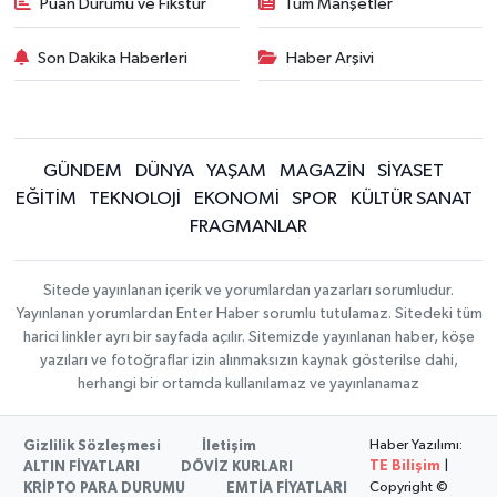
Puan Durumu ve Fikstür
Tüm Manşetler
Son Dakika Haberleri
Haber Arşivi
GÜNDEM
DÜNYA
YAŞAM
MAGAZİN
SİYASET
EĞİTİM
TEKNOLOJİ
EKONOMİ
SPOR
KÜLTÜR SANAT
FRAGMANLAR
Sitede yayınlanan içerik ve yorumlardan yazarları sorumludur.
Yayınlanan yorumlardan Enter Haber sorumlu tutulamaz. Sitedeki tüm
harici linkler ayrı bir sayfada açılır. Sitemizde yayınlanan haber, köşe
yazıları ve fotoğraflar izin alınmaksızın kaynak gösterilse dahi,
herhangi bir ortamda kullanılamaz ve yayınlanamaz
Haber Yazılımı:
Gizlilik Sözleşmesi
İletişim
TE Bilişim
|
ALTIN FİYATLARI
DÖVİZ KURLARI
Copyright ©
KRİPTO PARA DURUMU
EMTİA FİYATLARI