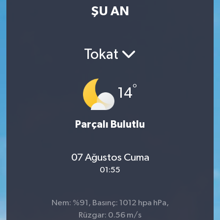
ŞU AN
SPOR
KÜLTÜR SANAT
Tokat
FRAGMANLAR
°
14
Parçalı Bulutlu
07 Ağustos Cuma
01:55
Nem: %91, Basınç: 1012 hpa hPa,
Rüzgar: 0.56 m/s