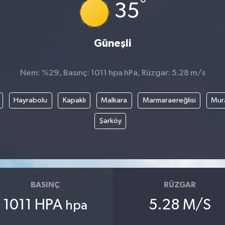
°
35
Güneşli
Nem: %29, Basınç: 1011 hpa hPa, Rüzgar: 5.28 m/s
Hayrabolu
Kapaklı
Malkara
Marmaraereğlisi
Mura
Şarköy
BASINÇ
RÜZGAR
1011 HPA
5.28 M/S
hpa