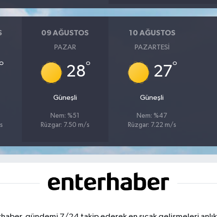
S
09 AĞUSTOS
10 AĞUSTOS
PAZAR
PAZARTESI
°
°
°
28
27
Güneşli
Güneşli
Nem: %51
Nem: %47
s
Rüzgar: 7.50 m/s
Rüzgar: 7.22 m/s
haber, gündemi 7/24 takip ederek en sıcak gelişmeleri anlık b