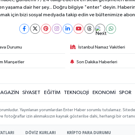
aşama dair her şey... Doğru bilgiye "enter" deyin. Haberin 
mak için bizi sosyal medyada takip edin ve bültenimize abon
ava Durumu
İstanbul Namaz Vakitleri
m Manşetler
Son Dakika Haberleri
AGAZİN
SİYASET
EĞİTİM
TEKNOLOJİ
EKONOMİ
SPOR
orumludur. Yayınlanan yorumlardan Enter Haber sorumlu tutulamaz. Sitedeki t
 ve fotoğraflar izin alınmaksızın kaynak gösterilse dahi, herhangi bir orta
YATLARI
DÖVİZ KURLARI
KRİPTO PARA DURUMU