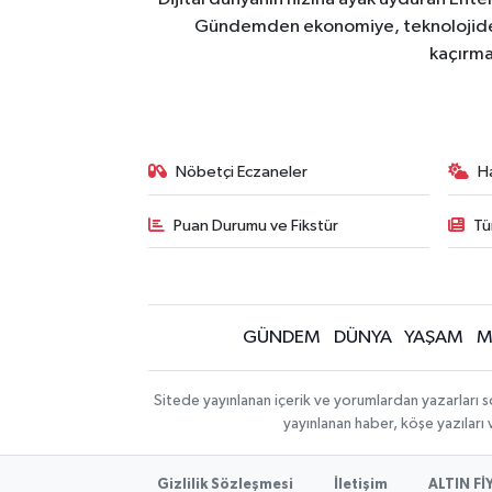
Gündemden ekonomiye, teknolojiden y
kaçırma
Nöbetçi Eczaneler
H
Puan Durumu ve Fikstür
Tü
GÜNDEM
DÜNYA
YAŞAM
M
Sitede yayınlanan içerik ve yorumlardan yazarları s
yayınlanan haber, köşe yazıları
Gizlilik Sözleşmesi
İletişim
ALTIN Fİ