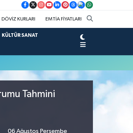
DÖVİZ KURLARI
EMTİA FİYATLARI
KÜLTÜR SANAT
urumu Tahmini
06 Ağustos Perşembe