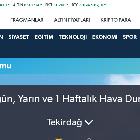
438
6513.94
13.768
3.074.967,16
ALTIN
BİST
BTC
FRAGMANLAR
ALTIN FİYATLARI
KRİPTO PARA
N
SİYASET
EĞİTİM
TEKNOLOJİ
EKONOMİ
SPOR
umu
ün, Yarın ve 1 Haftalık Hava D
Tekirdağ