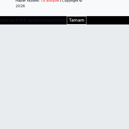
Haber Yazılımı:
TE Bilişim
| Copyright ©
2026
şmesi ve KVKK Aydınlatma Metni
Tamam