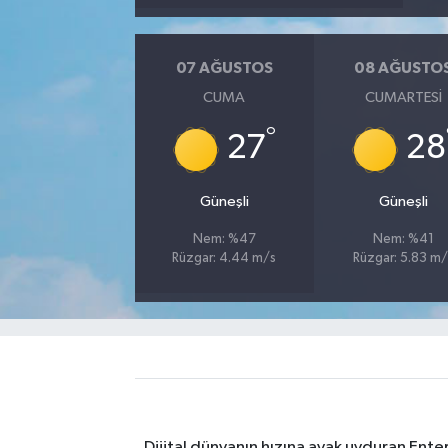
07 AĞUSTOS
08 AĞUSTO
CUMA
CUMARTESI
°
27
28
Güneşli
Güneşli
Nem: %47
Nem: %41
Rüzgar: 4.44 m/s
Rüzgar: 5.83 m/
Dijital dünyanın hızına ayak uyduran Enter