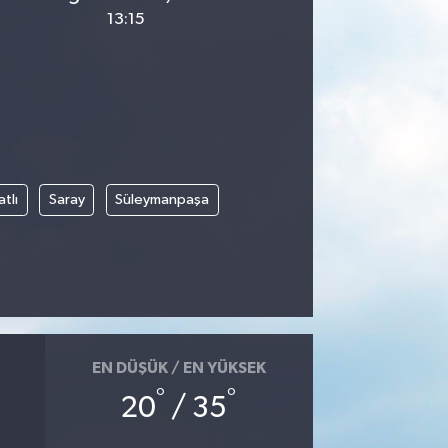
13:15
tlı
Saray
Süleymanpaşa
EN DÜŞÜK / EN YÜKSEK
°
°
20
/ 35