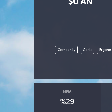
ŞU AN
SPOR
KÜLTÜR SANAT
FRAGMANLAR
Çerkezköy
Çorlu
Ergene
NEM
%29