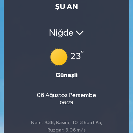
ŞU AN
SPOR
KÜLTÜR SANAT
Niğde
FRAGMANLAR
°
23
Güneşli
06 Ağustos Perşembe
06:29
Nem: %38, Basınç: 1013 hpa hPa,
Rüzgar: 3.06 m/s