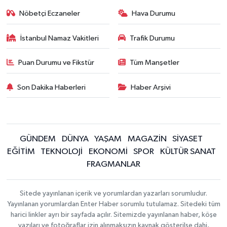
Nöbetçi Eczaneler
Hava Durumu
İstanbul Namaz Vakitleri
Trafik Durumu
Puan Durumu ve Fikstür
Tüm Manşetler
Son Dakika Haberleri
Haber Arşivi
GÜNDEM
DÜNYA
YAŞAM
MAGAZİN
SİYASET
EĞİTİM
TEKNOLOJİ
EKONOMİ
SPOR
KÜLTÜR SANAT
FRAGMANLAR
Sitede yayınlanan içerik ve yorumlardan yazarları sorumludur.
Yayınlanan yorumlardan Enter Haber sorumlu tutulamaz. Sitedeki tüm
harici linkler ayrı bir sayfada açılır. Sitemizde yayınlanan haber, köşe
yazıları ve fotoğraflar izin alınmaksızın kaynak gösterilse dahi,