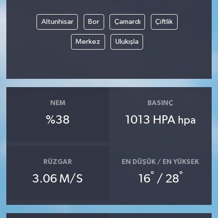
Altunhisar
Bor
Çamardı
Çiftlik
Merkez
Ulukışla
NEM
BASINÇ
%38
1013 HPA
hpa
RÜZGAR
EN DÜŞÜK / EN YÜKSEK
°
°
3.06 M/S
16
/ 28