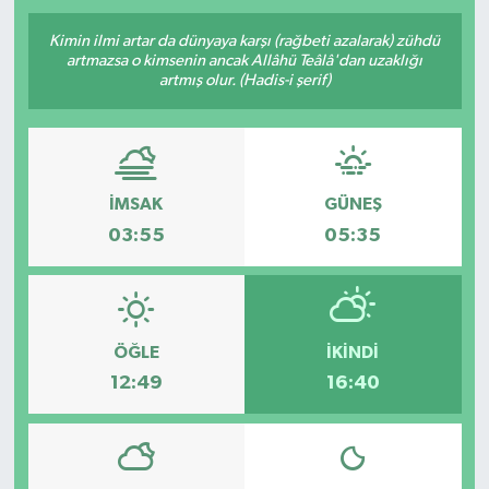
SPOR
Kimin ilmi artar da dünyaya karşı (rağbeti azalarak) zühdü
artmazsa o kimsenin ancak Allâhü Teâlâ'dan uzaklığı
artmış olur. (Hadis-i şerif)
KÜLTÜR SANAT
FRAGMANLAR
İMSAK
GÜNEŞ
03:55
05:35
ÖĞLE
İKINDI
12:49
16:40