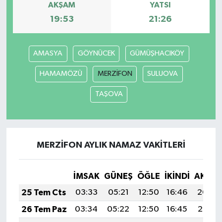
AKŞAM
YATSI
19:53
21:26
AMASYA
GÖYNÜCEK
GÜMÜŞHACIKÖY
HAMAMÖZÜ
MERZİFON
SULUOVA
TAŞOVA
MERZİFON AYLIK NAMAZ VAKITLERI
İMSAK
GÜNEŞ
ÖĞLE
İKINDI
AKŞA
25 Tem Cts
03:33
05:21
12:50
16:46
20:09
26 Tem Paz
03:34
05:22
12:50
16:45
20:08