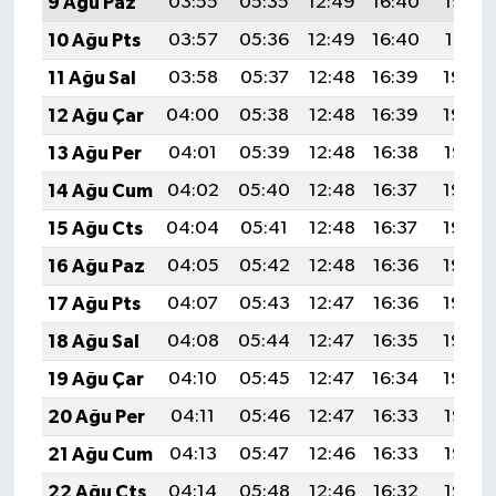
9 Ağu Paz
03:55
05:35
12:49
16:40
19:53
10 Ağu Pts
03:57
05:36
12:49
16:40
19:51
11 Ağu Sal
03:58
05:37
12:48
16:39
19:50
12 Ağu Çar
04:00
05:38
12:48
16:39
19:49
13 Ağu Per
04:01
05:39
12:48
16:38
19:47
14 Ağu Cum
04:02
05:40
12:48
16:37
19:46
15 Ağu Cts
04:04
05:41
12:48
16:37
19:45
16 Ağu Paz
04:05
05:42
12:48
16:36
19:43
17 Ağu Pts
04:07
05:43
12:47
16:36
19:42
18 Ağu Sal
04:08
05:44
12:47
16:35
19:40
19 Ağu Çar
04:10
05:45
12:47
16:34
19:39
20 Ağu Per
04:11
05:46
12:47
16:33
19:38
21 Ağu Cum
04:13
05:47
12:46
16:33
19:36
22 Ağu Cts
04:14
05:48
12:46
16:32
19:35