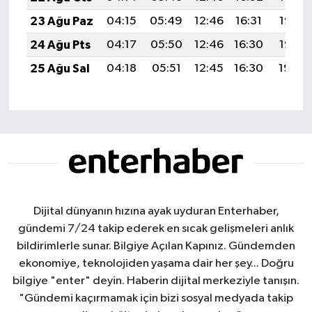
23 Ağu Paz
04:15
05:49
12:46
16:31
19:33
24 Ağu Pts
04:17
05:50
12:46
16:30
19:32
25 Ağu Sal
04:18
05:51
12:45
16:30
19:30
Dijital dünyanın hızına ayak uyduran Enterhaber,
gündemi 7/24 takip ederek en sıcak gelişmeleri anlık
bildirimlerle sunar. Bilgiye Açılan Kapınız. Gündemden
ekonomiye, teknolojiden yaşama dair her şey... Doğru
bilgiye "enter" deyin. Haberin dijital merkeziyle tanışın.
"Gündemi kaçırmamak için bizi sosyal medyada takip