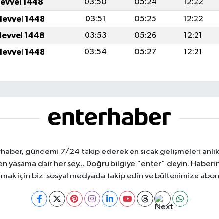
levvel 1448
03:50
05:24
12:22
ulevvel 1448
03:51
05:25
12:22
ulevvel 1448
03:53
05:26
12:21
ulevvel 1448
03:54
05:27
12:21
haber, gündemi 7/24 takip ederek en sıcak gelişmeleri anlık b
aşama dair her şey... Doğru bilgiye "enter" deyin. Haberin 
mak için bizi sosyal medyada takip edin ve bültenimize abon