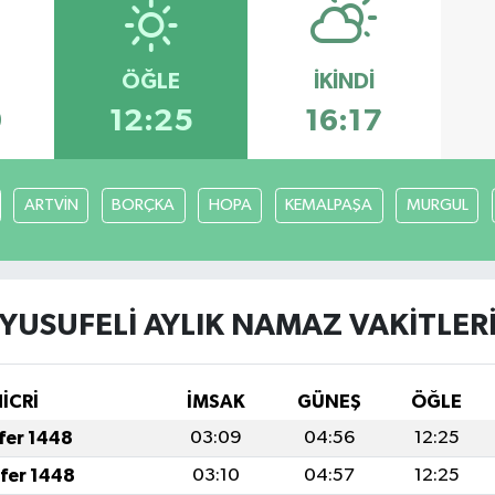
ÖĞLE
İKINDI
9
12:25
16:17
ARTVİN
BORÇKA
HOPA
KEMALPAŞA
MURGUL
YUSUFELİ AYLIK NAMAZ VAKITLER
İCRİ
İMSAK
GÜNEŞ
ÖĞLE
afer 1448
03:09
04:56
12:25
afer 1448
03:10
04:57
12:25