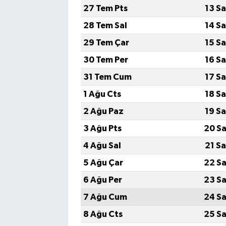
27 Tem Pts
13 S
28 Tem Sal
14 S
29 Tem Çar
15 S
30 Tem Per
16 S
31 Tem Cum
17 S
1 Ağu Cts
18 S
2 Ağu Paz
19 S
3 Ağu Pts
20 Sa
4 Ağu Sal
21 S
5 Ağu Çar
22 Sa
6 Ağu Per
23 Sa
7 Ağu Cum
24 Sa
8 Ağu Cts
25 Sa