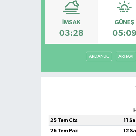
SPOR
İMSAK
GÜNEŞ
KÜLTÜR SANAT
03:28
05:0
FRAGMANLAR
ARDANUÇ
ARHAVİ
H
25 Tem Cts
11 S
26 Tem Paz
12 S