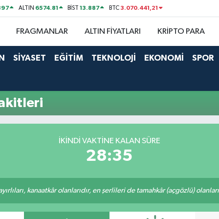
897
6574.81
13.887
3.070.441,21
ALTIN
BİST
BTC
FRAGMANLAR
ALTIN FİYATLARI
KRİPTO PARA
N
SİYASET
EĞİTİM
TEKNOLOJİ
EKONOMİ
SPOR
kitleri
İKINDI VAKTINE KALAN SÜRE
28:34
rlıları, kanaatkâr olanlarıdır, en şerlileri de tamahkâr (açgözlü) olanlarıd