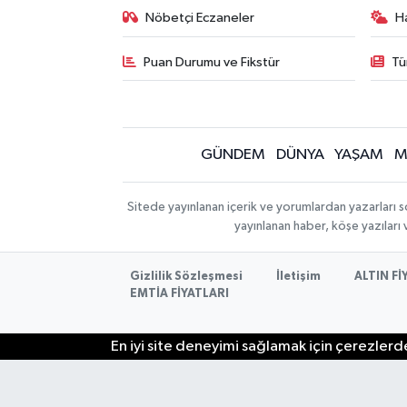
Nöbetçi Eczaneler
H
Puan Durumu ve Fikstür
Tü
GÜNDEM
DÜNYA
YAŞAM
M
Sitede yayınlanan içerik ve yorumlardan yazarları s
yayınlanan haber, köşe yazıları
Gizlilik Sözleşmesi
İletişim
ALTIN Fİ
EMTİA FİYATLARI
En iyi site deneyimi sağlamak için çerezlerde