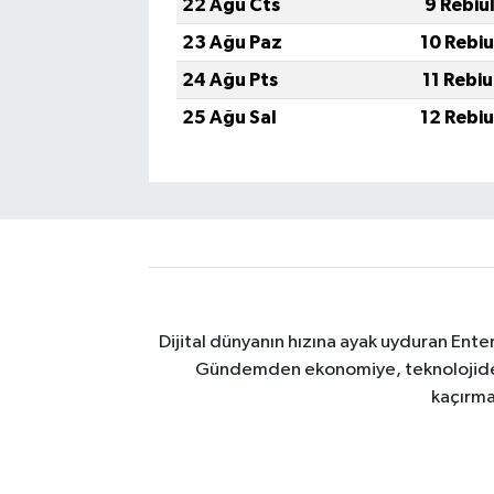
22 Ağu Cts
9 Rebiu
23 Ağu Paz
10 Rebi
24 Ağu Pts
11 Rebi
25 Ağu Sal
12 Rebi
Dijital dünyanın hızına ayak uyduran Enter
Gündemden ekonomiye, teknolojiden y
kaçırma