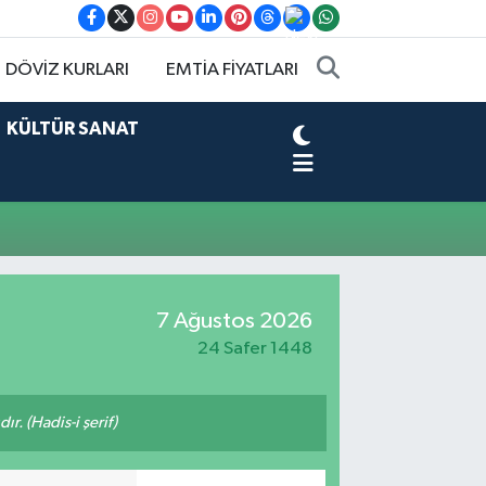
DÖVİZ KURLARI
EMTİA FİYATLARI
KÜLTÜR SANAT
7 Ağustos 2026
24 Safer 1448
ır. (Hadis-i şerif)