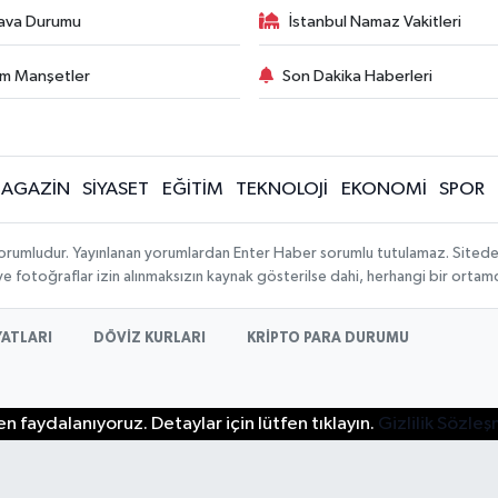
ava Durumu
İstanbul Namaz Vakitleri
m Manşetler
Son Dakika Haberleri
AGAZİN
SİYASET
EĞİTİM
TEKNOLOJİ
EKONOMİ
SPOR
orumludur. Yayınlanan yorumlardan Enter Haber sorumlu tutulamaz. Sitedeki t
 ve fotoğraflar izin alınmaksızın kaynak gösterilse dahi, herhangi bir orta
YATLARI
DÖVİZ KURLARI
KRİPTO PARA DURUMU
n faydalanıyoruz. Detaylar için lütfen tıklayın.
Gizlilik Sözle