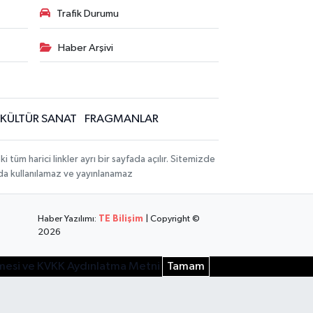
Trafik Durumu
Haber Arşivi
KÜLTÜR SANAT
FRAGMANLAR
üm harici linkler ayrı bir sayfada açılır. Sitemizde
mda kullanılamaz ve yayınlanamaz
Haber Yazılımı:
TE Bilişim
| Copyright ©
2026
şmesi ve KVKK Aydınlatma Metni
Tamam