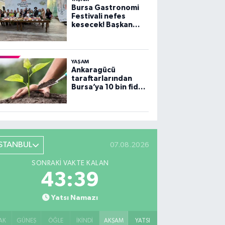
Bursa Gastronomi
Festivali nefes
kesecek! Başkan
Bozbey’den
heyecanlandıran
açıklama
YAŞAM
Ankaragücü
taraftarlarından
Bursa’ya 10 bin fidan
desteği
İSTANBUL
07.08.2026
SONRAKI VAKTE KALAN
43:38
Yatsı Namazı
AK
GÜNEŞ
ÖĞLE
İKINDI
AKŞAM
YATSI