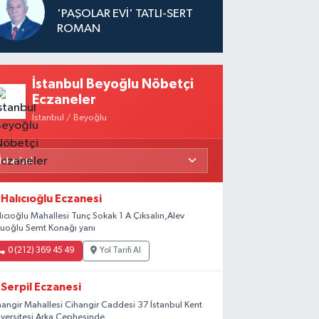
'PAŞOLAR EVİ' TATLI-SERT
ROMAN
İstanbul Beyoğlu Nöbetçi
Eczaneler
İstanbul / Beyoğlu
Halıcıoğlu Eczanesi
lıcıoğlu Mahallesi Tunç Sokak 1 A Çıksalın,Alev
luoğlu Semt Konağı yanı
0 (212) 369 45 49
Yol Tarifi Al
Serpil Eczanesi
hangir Mahallesi Cihangir Caddesi 37 İstanbul Kent
iversitesi Arka Cephesinde