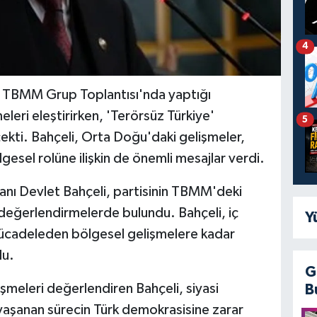
4
 TBMM Grup Toplantısı'nda yaptığı
ri eleştirirken, 'Terörsüz Türkiye'
5
çekti. Bahçeli, Orta Doğu'daki gelişmeler,
bölgesel rolüne ilişkin de önemli mesajlar verdi.
nı Devlet Bahçeli, partisinin TBMM'deki
 değerlendirmelerde bulundu. Bahçeli, iç
Y
 mücadeleden bölgesel gelişmelere kadar
du.
G
eleri değerlendiren Bahçeli, siyasi
B
 yaşanan sürecin Türk demokrasisine zarar