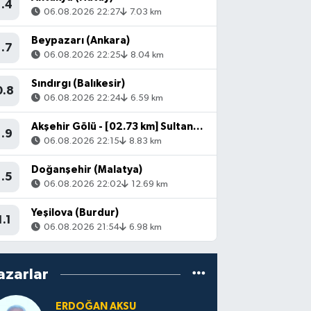
1.4
06.08.2026 22:27
7.03 km
Beypazarı (Ankara)
1.7
06.08.2026 22:25
8.04 km
Sındırgı (Balıkesir)
0.8
06.08.2026 22:24
6.59 km
Akşehir Gölü - [02.73 km] Sultandağı (Afyonkarahisar)
1.9
06.08.2026 22:15
8.83 km
Doğanşehir (Malatya)
1.5
06.08.2026 22:02
12.69 km
Yeşilova (Burdur)
1.1
06.08.2026 21:54
6.98 km
azarlar
ERDOĞAN AKSU