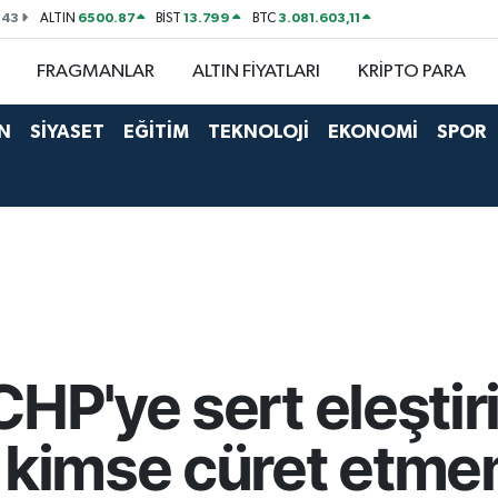
143
6500.87
13.799
3.081.603,11
ALTIN
BİST
BTC
FRAGMANLAR
ALTIN FİYATLARI
KRİPTO PARA
N
SİYASET
EĞİTİM
TEKNOLOJİ
EKONOMİ
SPOR
HP'ye sert eleştiri.
 kimse cüret etme