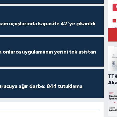
am uçuşlarında kapasite 42'ye çıkarıldı
Pi
Su
 onlarca uygulamanın yerini tek asistan
TTK
Aka
turucuya ağır darbe: 844 tutuklama
eri