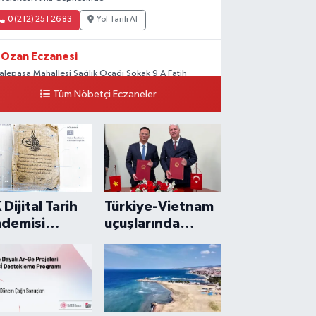
0 (212) 251 26 83
Yol Tarifi Al
Ozan Eczanesi
yalepaşa Mahallesi Sağlık Ocağı Sokak 9 A Fatih
ltan ASM Yanı
Tüm Nöbetçi Eczaneler
0 (212) 297 30 13
Yol Tarifi Al
 Dijital Tarih
Türkiye-Vietnam
demisi
uçuşlarında
şime açıldı
kapasite 42'ye
çıkarıldı