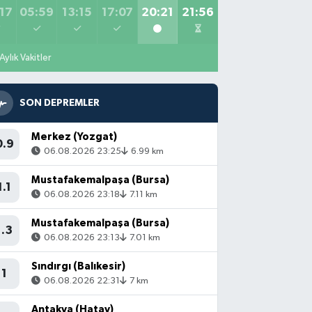
17
05:59
13:15
17:07
20:21
21:56
Aylık Vakitler
SON DEPREMLER
Merkez (Yozgat)
0.9
06.08.2026 23:25
6.99 km
Mustafakemalpaşa (Bursa)
1.1
06.08.2026 23:18
7.11 km
Mustafakemalpaşa (Bursa)
1.3
06.08.2026 23:13
7.01 km
Sındırgı (Balıkesir)
1
06.08.2026 22:31
7 km
Antakya (Hatay)