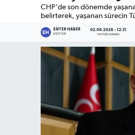
CHP'de son dönemde yaşanan g
SPOR
belirterek, yaşanan sürecin T
KÜLTÜR SANAT
ENTER HABER
02.06.2026 - 12:31
EDITÖR
YAYINLANMA
FRAGMANLAR