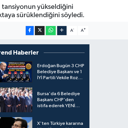
 tansiyonun yükseldiğini
taya sürüklendiğini söyledi.
-
+
A
A
rend Haberler
Erdoğan Bugün 3 CHP
Belediye Başkanı ve 1
İYİ Partili Vekile Rozet
Takacak
Bursa'da 6 Belediye
Başkanı CHP'den
istifa ederek YENİ
Parti'ye katıldı
X'ten Türkiye kararına