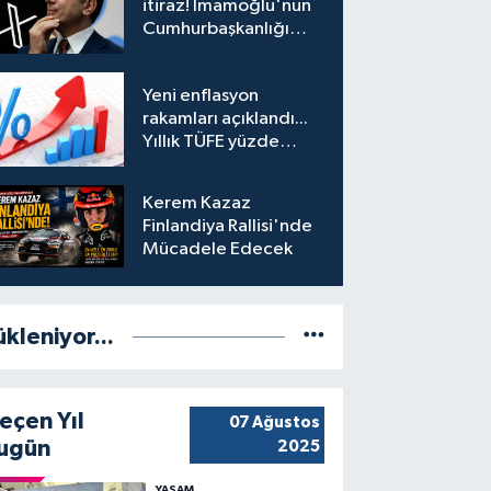
itiraz! İmamoğlu'nun
Cumhurbaşkanlığı
Adaylığı Ofisi
hesabına erişim
Yeni enflasyon
engeli mahkemeye
rakamları açıklandı...
taşındı
Yıllık TÜFE yüzde
31,75'e yükseldi
Kerem Kazaz
Finlandiya Rallisi'nde
Mücadele Edecek
ükleniyor...
eçen Yıl
07 Ağustos
ugün
2025
YAŞAM