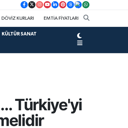
DÖVİZ KURLARI
EMTİA FİYATLARI
KÜLTÜR SANAT
.. Türkiye'yi
melidir