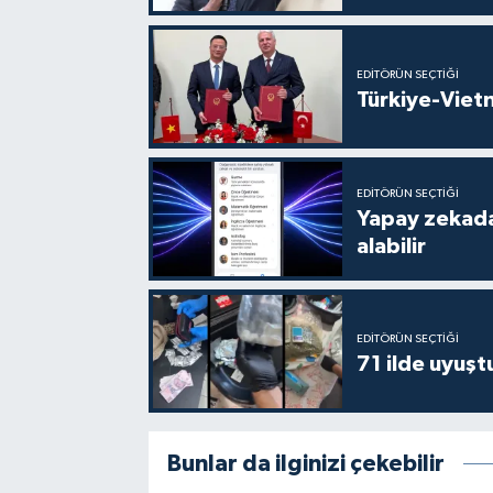
EDITÖRÜN SEÇTIĞI
Türkiye-Vietn
EDITÖRÜN SEÇTIĞI
Yapay zekada
alabilir
EDITÖRÜN SEÇTIĞI
71 ilde uyuş
Bunlar da ilginizi çekebilir