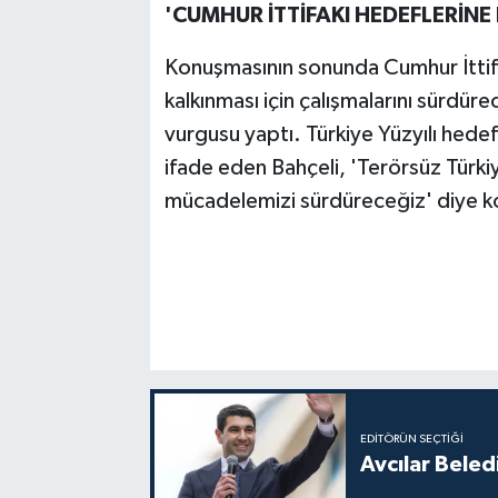
'CUMHUR İTTİFAKI HEDEFLERİNE 
Konuşmasının sonunda Cumhur İttifakı
kalkınması için çalışmalarını sürdürec
vurgusu yaptı. Türkiye Yüzyılı hedefler
ifade eden Bahçeli, 'Terörsüz Türki
mücadelemizi sürdüreceğiz' diye k
EDITÖRÜN SEÇTIĞI
Avcılar Beled