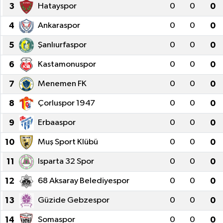
3
Hatayspor
0
0
0
SPOR
4
Ankaraspor
0
0
0
KÜLTÜR SANAT
5
Şanlıurfaspor
0
0
0
6
Kastamonuspor
0
0
0
FRAGMANLAR
7
Menemen FK
0
0
0
8
Çorluspor 1947
0
0
0
9
Erbaaspor
0
0
0
10
Muş Sport Klübü
0
0
0
11
Isparta 32 Spor
0
0
0
12
68 Aksaray Belediyespor
0
0
0
13
Güzide Gebzespor
0
0
0
14
Somaspor
0
0
0