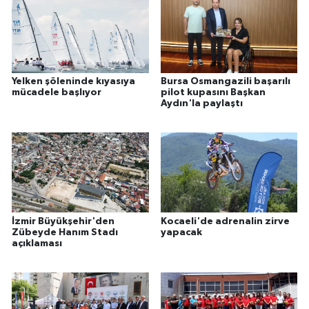
Yelken şöleninde kıyasıya
Bursa Osmangazili başarılı
mücadele başlıyor
pilot kupasını Başkan
Aydın'la paylaştı
İzmir Büyükşehir'den
Kocaeli'de adrenalin zirve
Zübeyde Hanım Stadı
yapacak
açıklaması