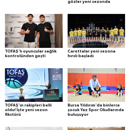
gözler yeni sezonda
TOFAŞ'lı oyuncular sağlık
Carettalar yeni sezona
kontrolünden geçti
hırslı başladı
TOFAŞ'ın rakipleri belli
Bursa Yıldırım'da binlerce
oldu! İşte yeni sezon
çocuk Yaz Spor Okullarında
fikstürü
buluşuyor