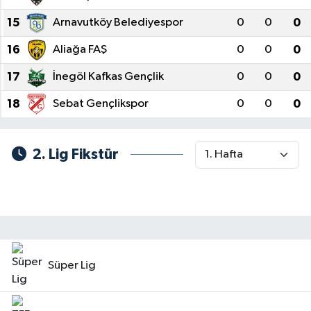
15
Arnavutköy Belediyespor
0
0
0
16
Aliağa FAŞ
0
0
0
17
İnegöl Kafkas Gençlik
0
0
0
18
Sebat Gençlikspor
0
0
0
2. Lig Fikstür
Süper Lig