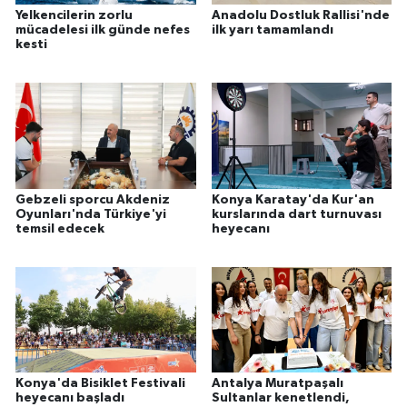
Yelkencilerin zorlu
Anadolu Dostluk Rallisi'nde
mücadelesi ilk günde nefes
ilk yarı tamamlandı
kesti
Gebzeli sporcu Akdeniz
Konya Karatay'da Kur'an
Oyunları'nda Türkiye'yi
kurslarında dart turnuvası
temsil edecek
heyecanı
Konya'da Bisiklet Festivali
Antalya Muratpaşalı
heyecanı başladı
Sultanlar kenetlendi,