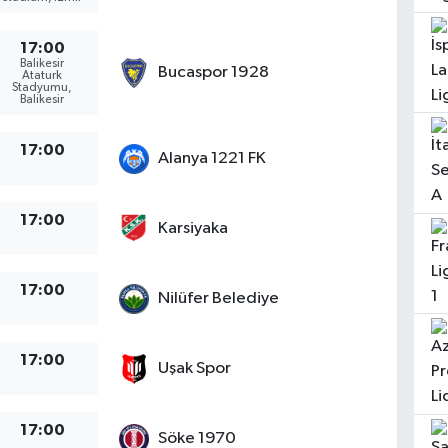
17:00
Balikesir
Bucaspor 1928
Ataturk
Stadyumu,
Balikesir
17:00
Alanya 1221 FK
17:00
Karsiyaka
17:00
Nilüfer Belediye
17:00
Uşak Spor
17:00
Söke 1970