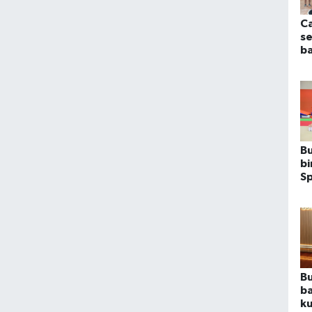
Ca
se
ba
Bu
bi
Sp
b
Bu
ba
ku