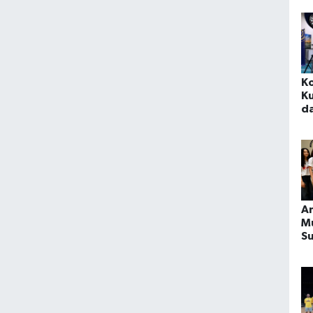
K
Ku
da
h
An
Mu
Su
ke
y