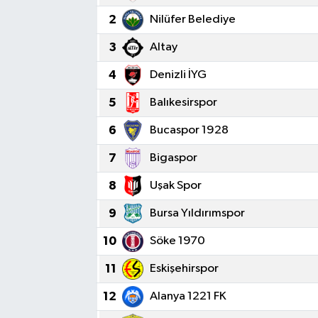
2
Nilüfer Belediye
SPOR
3
Altay
KÜLTÜR SANAT
4
Denizli İYG
FRAGMANLAR
5
Balıkesirspor
6
Bucaspor 1928
7
Bigaspor
8
Uşak Spor
9
Bursa Yıldırımspor
10
Söke 1970
11
Eskişehirspor
12
Alanya 1221 FK