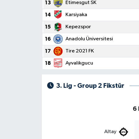
13
Etimesgut SK
14
Karsiyaka
15
Kepezspor
16
Anadolu Üniversitesi
17
Tire 2021 FK
18
Ayvalikgucu
3. Lig - Group 2 Fikstür
6 
Altay