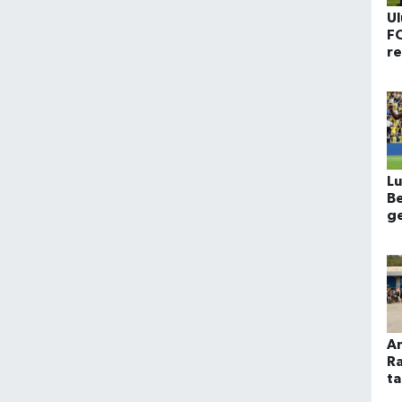
Ul
F
r
o
Lu
Be
ge
An
Ra
t