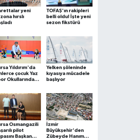
rettalar yeni
TOFAŞ'ın rakipleri
zona hırslı
belli oldu! İşte yeni
şladı
sezon fikstürü
rsa Yıldırım'da
Yelken şöleninde
nlerce çocuk Yaz
kıyasıya mücadele
or Okullarında
başlıyor
uluşuyor
rsa Osmangazili
İzmir
şarılı pilot
Büyükşehir'den
pasını Başkan
Zübeyde Hanım