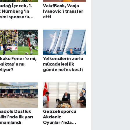
udağ İçecek, 1.
VakıfBank, Vanja
C Nürnberg'in
Ivanovic'i transfer
esmi sponsoru
etti
ldu
kaku Fener'e mi,
Yelkencilerin zorlu
şiktaş'a mı
mücadelesi ilk
liyor?
günde nefes kesti
adolu Dostluk
Gebzeli sporcu
llisi'nde ilk yarı
Akdeniz
amamlandı
Oyunları'nda
Türkiye'yi temsil