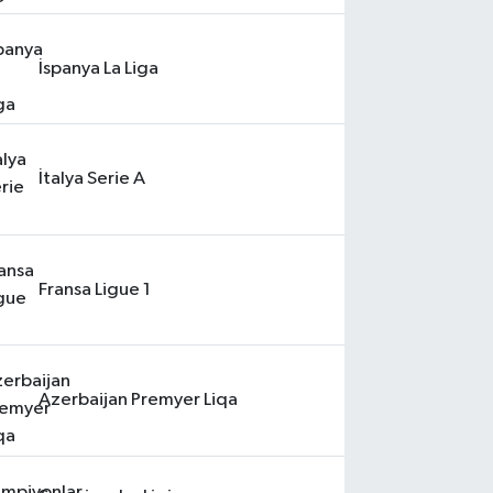
İspanya La Liga
İtalya Serie A
Fransa Ligue 1
Azerbaijan Premyer Liqa