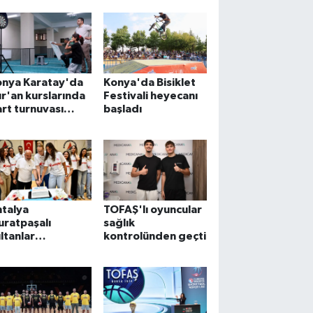
edecek
onya Karatay'da
Konya'da Bisiklet
r'an kurslarında
Festivali heyecanı
rt turnuvası
başladı
eyecanı
talya
TOFAŞ'lı oyuncular
ratpaşalı
sağlık
ltanlar
kontrolünden geçti
netlendi, gözler
eni sezonda