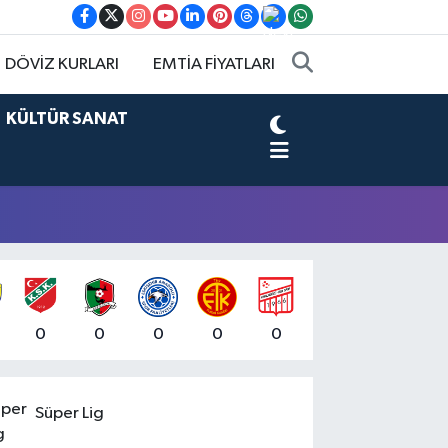
DÖVİZ KURLARI
EMTİA FİYATLARI
KÜLTÜR SANAT
0
0
0
0
0
Süper Lig