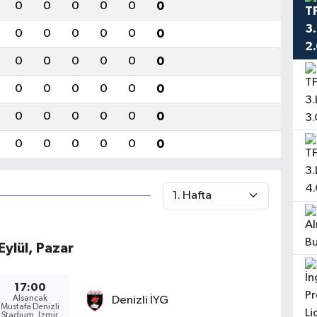
0
0
0
0
0
0
0
0
0
0
0
0
0
0
0
0
0
0
0
0
0
0
0
0
0
0
0
0
0
0
0
0
0
0
0
0
Eylül, Pazar
17:00
Alsancak
Denizli İYG
Mustafa Denizli
Stadium, Izmir