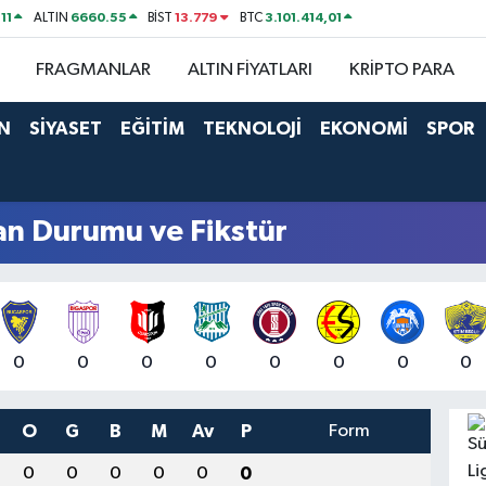
11
6660.55
13.779
3.101.414,01
ALTIN
BİST
BTC
FRAGMANLAR
ALTIN FİYATLARI
KRİPTO PARA
N
SİYASET
EĞİTİM
TEKNOLOJİ
EKONOMİ
SPOR
an Durumu ve Fikstür
0
0
0
0
0
0
0
0
O
G
B
M
Av
P
Form
0
0
0
0
0
0