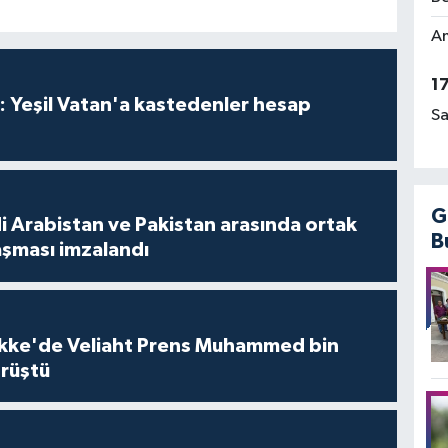
Am
1
: Yeşil Vatan'a kastedenler hesap
Sa
G
i Arabistan ve Pakistan arasında ortak
B
şması imzalandı
kke'de Veliaht Prens Muhammed bin
örüştü