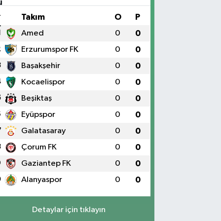
#
Takım
O
P
1
Amed
0
0
2
Erzurumspor FK
0
0
3
Başakşehir
0
0
4
Kocaelispor
0
0
5
Beşiktaş
0
0
6
Eyüpspor
0
0
7
Galatasaray
0
0
8
Çorum FK
0
0
9
Gaziantep FK
0
0
0
Alanyaspor
0
0
Detaylar için tıklayın