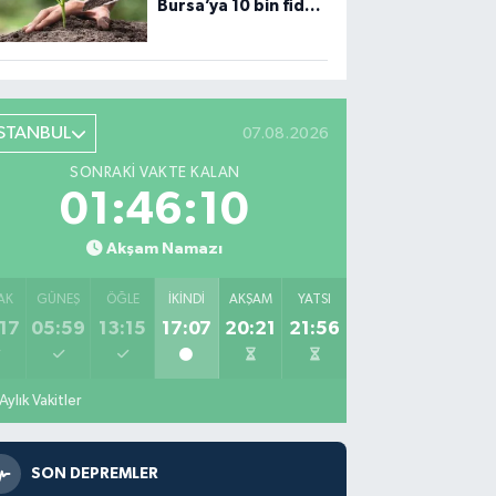
Bursa’ya 10 bin fidan
desteği
İSTANBUL
07.08.2026
SONRAKI VAKTE KALAN
01:46:09
Akşam Namazı
AK
GÜNEŞ
ÖĞLE
İKINDI
AKŞAM
YATSI
17
05:59
13:15
17:07
20:21
21:56
Aylık Vakitler
SON DEPREMLER