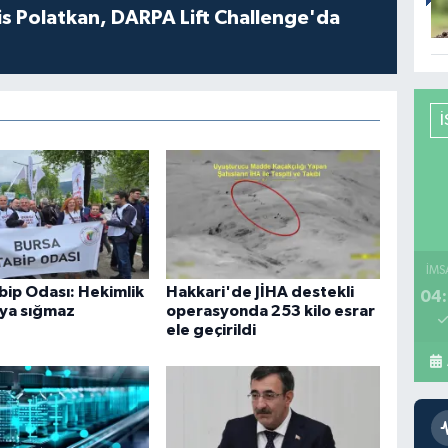
s Polatkan, DARPA Lift Challenge'da
İMS
bip Odası: Hekimlik
Hakkari'de JİHA destekli
04:
aya sığmaz
operasyonda 253 kilo esrar
ele geçirildi