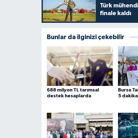
Türk mühendi
finale kaldı
Bunlar da ilginizi çekebilir
688 milyon TL tarımsal
Bursa Ta
destek hesaplarda
5 dakik