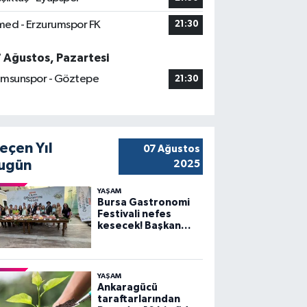
ed - Erzurumspor FK
21:30
7 Ağustos, Pazartesi
msunspor - Göztepe
21:30
eçen Yıl
07 Ağustos
ugün
2025
YAŞAM
Bursa Gastronomi
Festivali nefes
kesecek! Başkan
Bozbey’den
heyecanlandıran
açıklama
YAŞAM
Ankaragücü
taraftarlarından