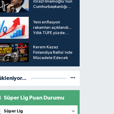
itiraz! İmamoğlu'nun
Cumhurbaşkanlığı
Adaylığı Ofisi
hesabına erişim
Yeni enflasyon
engeli mahkemeye
rakamları açıklandı...
taşındı
Yıllık TÜFE yüzde
31,75'e yükseldi
Kerem Kazaz
Finlandiya Rallisi'nde
Mücadele Edecek
ükleniyor...
Süper Lig Puan Durumu
Süper Lig