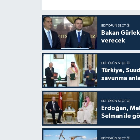
EDITÖRÜN SEÇTIĞI
Bakan Gürlek
verecek
EDITÖRÜN SEÇTIĞI
Türkiye, Suud
savunma anla
EDITÖRÜN SEÇTIĞI
Erdoğan, Me
Selman ile g
EDITÖRÜN SEÇTIĞI