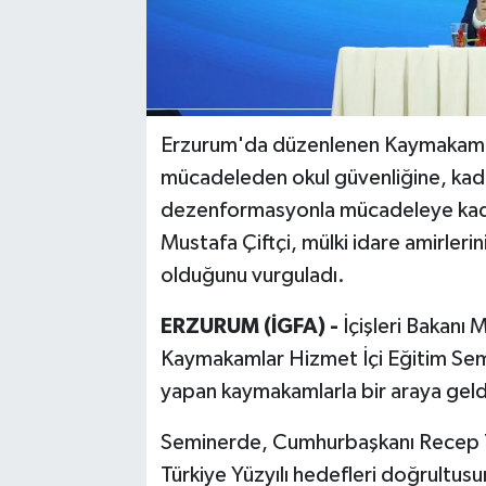
Erzurum'da düzenlenen Kaymakamlar
mücadeleden okul güvenliğine, kad
dezenformasyonla mücadeleye kadar b
Mustafa Çiftçi, mülki idare amirlerin
olduğunu vurguladı.
ERZURUM (İGFA) -
İçişleri Bakanı 
Kaymakamlar Hizmet İçi Eğitim Semi
yapan kaymakamlarla bir araya geld
Seminerde, Cumhurbaşkanı Recep Ta
Türkiye Yüzyılı hedefleri doğrultu