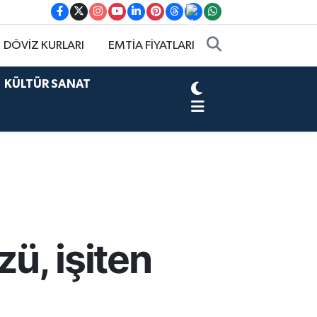
DÖVİZ KURLARI
EMTİA FİYATLARI
KÜLTÜR SANAT
ü, işiten