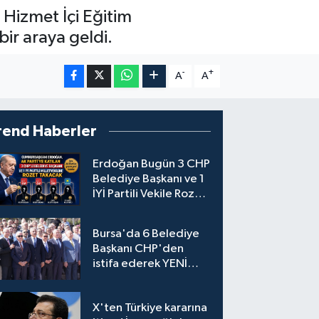
 Hizmet İçi Eğitim
ir araya geldi.
-
+
A
A
rend Haberler
Erdoğan Bugün 3 CHP
Belediye Başkanı ve 1
İYİ Partili Vekile Rozet
Takacak
Bursa'da 6 Belediye
Başkanı CHP'den
istifa ederek YENİ
Parti'ye katıldı
X'ten Türkiye kararına