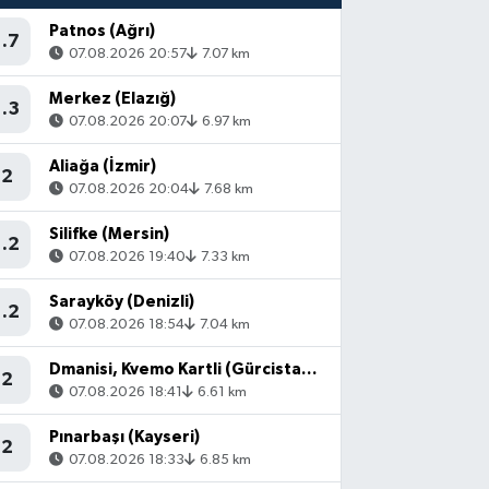
Patnos (Ağrı)
1.7
07.08.2026 20:57
7.07 km
Merkez (Elazığ)
1.3
07.08.2026 20:07
6.97 km
Aliağa (İzmir)
2
07.08.2026 20:04
7.68 km
Silifke (Mersin)
1.2
07.08.2026 19:40
7.33 km
Sarayköy (Denizli)
1.2
07.08.2026 18:54
7.04 km
Dmanisi, Kvemo Kartli (Gürcistan) - [53.36 km] Akyaka (Kars)
2
07.08.2026 18:41
6.61 km
Pınarbaşı (Kayseri)
2
07.08.2026 18:33
6.85 km