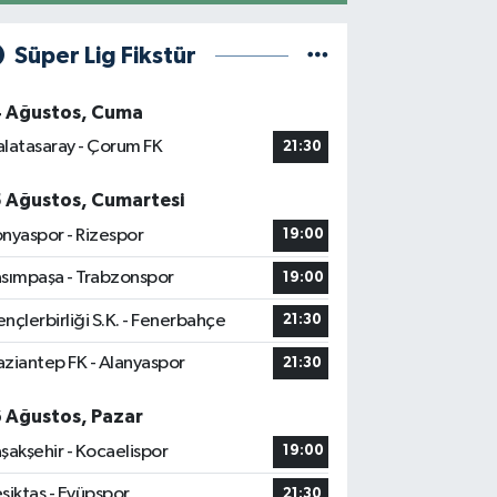
Süper Lig Fikstür
4 Ağustos, Cuma
latasaray - Çorum FK
21:30
5 Ağustos, Cumartesi
nyaspor - Rizespor
19:00
sımpaşa - Trabzonspor
19:00
nçlerbirliği S.K. - Fenerbahçe
21:30
ziantep FK - Alanyaspor
21:30
6 Ağustos, Pazar
şakşehir - Kocaelispor
19:00
şiktaş - Eyüpspor
21:30