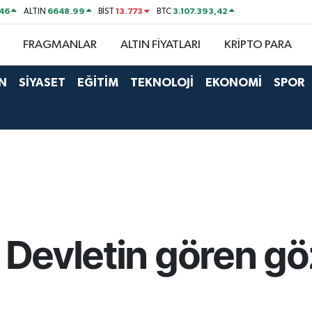
46
6648.99
13.773
3.107.393,42
ALTIN
BİST
BTC
FRAGMANLAR
ALTIN FİYATLARI
KRİPTO PARA
N
SİYASET
EĞİTİM
TEKNOLOJİ
EKONOMİ
SPOR
 Devletin gören göz