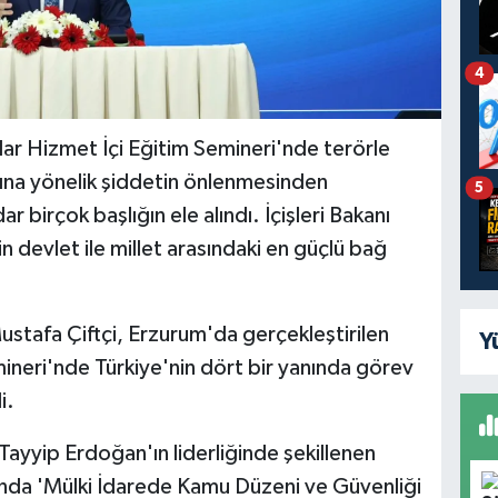
4
 Hizmet İçi Eğitim Semineri'nde terörle
ına yönelik şiddetin önlenmesinden
5
irçok başlığın ele alındı. İçişleri Bakanı
in devlet ile millet arasındaki en güçlü bağ
Mustafa Çiftçi, Erzurum'da gerçekleştirilen
Y
neri'nde Türkiye'nin dört bir yanında görev
i.
yyip Erdoğan'ın liderliğinde şekillenen
sunda 'Mülki İdarede Kamu Düzeni ve Güvenliği