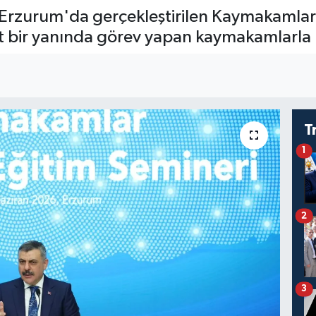
i, Erzurum'da gerçekleştirilen Kaymakamlar
t bir yanında görev yapan kaymakamlarla b
T
1
2
3