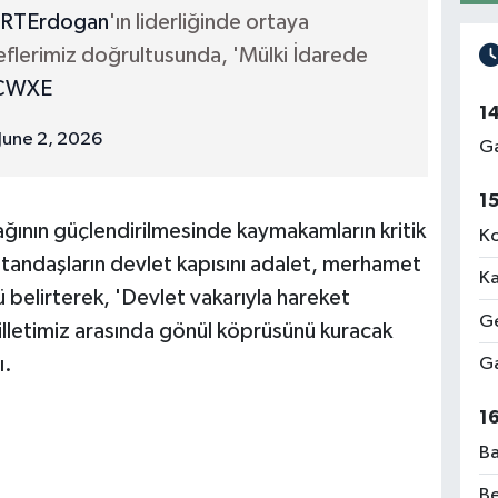
RTErdogan
'ın liderliğinde ortaya
flerimiz doğrultusunda, 'Mülki İdarede
sCWXE
1
June 2, 2026
Ga
1
ağının güçlendirilmesinde kaymakamların kritik
Ko
vatandaşların devlet kapısını adalet, merhamet
Ka
 belirterek, 'Devlet vakarıyla hareket
Ge
illetimiz arasında gönül köprüsünü kuracak
ı.
Ga
1
Ba
Be