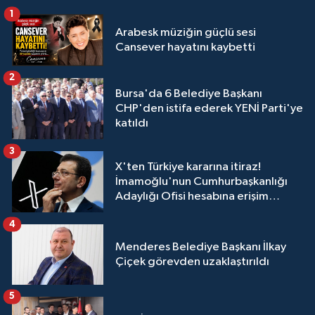
1
Arabesk müziğin güçlü sesi
Cansever hayatını kaybetti
2
Bursa'da 6 Belediye Başkanı
CHP'den istifa ederek YENİ Parti'ye
katıldı
3
X'ten Türkiye kararına itiraz!
İmamoğlu'nun Cumhurbaşkanlığı
Adaylığı Ofisi hesabına erişim
engeli mahkemeye taşındı
4
Menderes Belediye Başkanı İlkay
Çiçek görevden uzaklaştırıldı
5