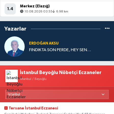
Merkez (Elazığ)
1.4
10.08.2026 03:55
6.98 km
Yazarlar
ERDOĞAN AKSU
FINDIKTA SON PERDE, HEY SEN…
İstanbul Beyoğlu Nöbetçi Eczaneler
İstanbul / Beyoğlu
Tersane İstanbul Eczanesi