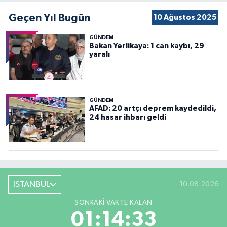
Geçen Yıl Bugün
10 Ağustos 2025
GÜNDEM
Bakan Yerlikaya: 1 can kaybı, 29
yaralı
GÜNDEM
AFAD: 20 artçı deprem kaydedildi,
24 hasar ihbarı geldi
İSTANBUL
10.08.2026
SONRAKI VAKTE KALAN
01:14:31