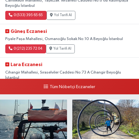
Camiikebir Mahallesi, Taşkızak Tersanesi Caddesi No:6 6B Kasımpaşa
Beyoğlu İstanbul
0 (533) 395 65 65
Yol Tarifi Al
Güneş Eczanesi
Piyale Paşa Mahallesi, Osmanoğlu Sokak No:10 A Beyoğlu İstanbul
0 (212) 235 72 04
Yol Tarifi Al
Lara Eczanesi
Cihangir Mahallesi, Sıraselviler Caddesi No:73 A Cihangir Beyoğlu
İstanbul
Tüm Nöbetçi Eczaneler
0 (212) 293 90 86
Yol Tarifi Al