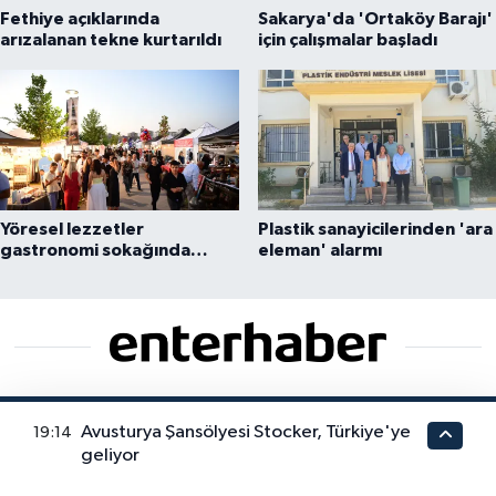
Fethiye açıklarında
Sakarya'da 'Ortaköy Barajı'
arızalanan tekne kurtarıldı
için çalışmalar başladı
Yöresel lezzetler
Plastik sanayicilerinden 'ara
gastronomi sokağında
eleman' alarmı
ziyaretçilerle buluşuyor
Dijital dünyanın hızına ayak uyduran Enterhaber,
Avusturya Şansölyesi Stocker, Türkiye'ye
19:14
gündemi 7/24 takip ederek en sıcak gelişmeleri anlık
geliyor
bildirimlerle sunar. Bilgiye Açılan Kapınız. Gündemden