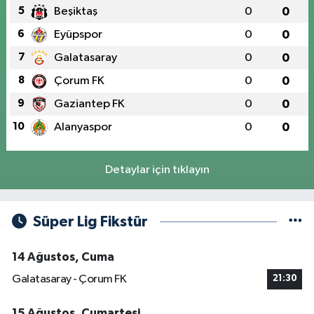
5
Beşiktaş
0
0
6
Eyüpspor
0
0
7
Galatasaray
0
0
8
Çorum FK
0
0
9
Gaziantep FK
0
0
10
Alanyaspor
0
0
Detaylar için tıklayın
Süper Lig Fikstür
14 Ağustos, Cuma
Galatasaray - Çorum FK
21:30
15 Ağustos, Cumartesi