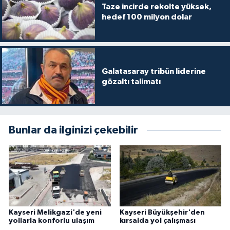
Taze incirde rekolte yüksek,
hedef 100 milyon dolar
Galatasaray tribün liderine
gözaltı talimatı
Bunlar da ilginizi çekebilir
Kayseri Melikgazi'de yeni
Kayseri Büyükşehir'den
yollarla konforlu ulaşım
kırsalda yol çalışması