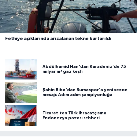
Fethiye açıklarında arızalanan tekne kurtarıldı
Abdülhamid Han'dan Karadeniz'de 75
milyar m³ gaz keşfi
Şahin Biba'dan Bursaspor'a yeni sezon
mesajı: Adım adım şampiyonluğa
Ticaret'ten Türk ihracatçısına
Endonezya pazarı rehberi