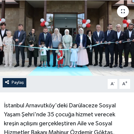
Paylaş
-
+
A
A
İstanbul Arnavutköy'deki Darülaceze Sosyal
Yaşam Şehri'nde 35 çocuğa hizmet verecek
kreşin açılışını gerçekleştiren Aile ve Sosyal
Hizmetler Bakanı Mahinur Özdemir Göktaş,