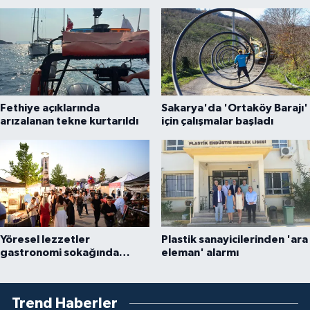
Fethiye açıklarında
Sakarya'da 'Ortaköy Barajı'
arızalanan tekne kurtarıldı
için çalışmalar başladı
Yöresel lezzetler
Plastik sanayicilerinden 'ara
gastronomi sokağında
eleman' alarmı
ziyaretçilerle buluşuyor
Trend Haberler