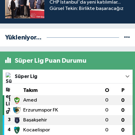
CHP İstanbul'da yeni katılımlar...
Gürsel Tekin: Birlikte başaracağız
Yükleniyor...
Süper Lig Puan Durumu
Süper Lig
#
Takım
O
P
1
Amed
0
0
2
Erzurumspor FK
0
0
3
Başakşehir
0
0
4
Kocaelispor
0
0