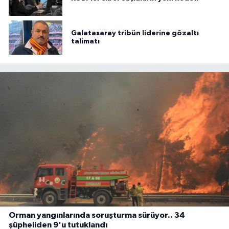
Galatasaray tribün liderine gözaltı
talimatı
Orman yangınlarında soruşturma sürüyor.. 34
şüpheliden 9'u tutuklandı