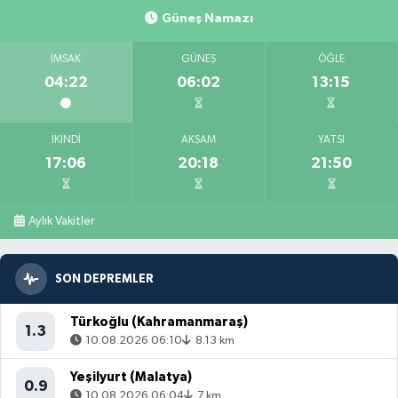
Güneş Namazı
İMSAK
GÜNEŞ
ÖĞLE
04:22
06:02
13:15
İKINDI
AKŞAM
YATSI
17:06
20:18
21:50
Aylık Vakitler
SON DEPREMLER
Türkoğlu (Kahramanmaraş)
1.3
10.08.2026 06:10
8.13 km
Yeşilyurt (Malatya)
0.9
10.08.2026 06:04
7 km