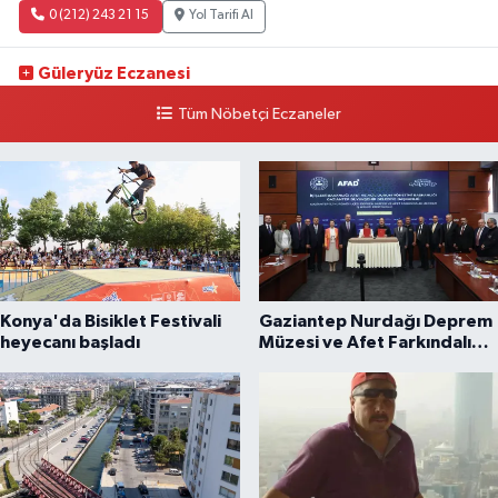
0 (212) 243 21 15
Yol Tarifi Al
Güleryüz Eczanesi
Piripaşa Mahallesi Şaban Deresi Sokak 7 D Koç Müzesi Arkası-
Tüm Nöbetçi Eczaneler
kalaycıbahçe Meydana Doğru
0 (212) 369 95 85
Yol Tarifi Al
Konya'da Bisiklet Festivali
Gaziantep Nurdağı Deprem
heyecanı başladı
Müzesi ve Afet Farkındalık
Merkezi için iş birliği