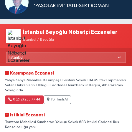
'PAŞOLAR EVİ' TATLI-SERT ROMAN
İstanbul Beyoğlu Nöbetçi Eczaneler
İstanbul / Beyoğlu
Kasımpaşa Eczanesi
Yahya Kahya Mahallesi Kasımpaşa Bostanı Sokak 18A Mutfak Ekipmanları
Satan Dükkanların Olduğu Caddede Denizbank'ın Karşısı, Albaraka'nın
Sokağında
0 (212) 253 77 44
Yol Tarifi Al
Istiklal Eczanesi
Tomtom Mahallesi Kumbaracı Yokuşu Sokak 68B İstiklal Caddesi Rus
Konsolosluğu yanı