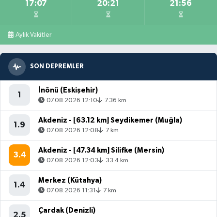
17:07
20:21
21:56
Aylık Vakitler
SON DEPREMLER
İnönü (Eskişehir)
1
07.08.2026 12:10
7.36 km
Akdeniz - [63.12 km] Seydikemer (Muğla)
1.9
07.08.2026 12:08
7 km
Akdeniz - [47.34 km] Silifke (Mersin)
3.4
07.08.2026 12:03
33.4 km
Merkez (Kütahya)
1.4
07.08.2026 11:31
7 km
Çardak (Denizli)
2.5