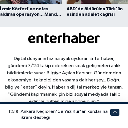
İzmir Körfezi'ne nefes
ABD'de öldürülen Türk'ün
aldıran operasyon... Manda
eşinden adalet çağrısı
ve Bostanlı temizlendi
Dijital dünyanın hızına ayak uyduran Enterhaber,
gündemi 7/24 takip ederek en sıcak gelişmeleri anlık
bildirimlerle sunar. Bilgiye Açılan Kapınız. Gündemden
ekonomiye, teknolojiden yaşama dair her şey... Doğru
bilgiye "enter" deyin. Haberin dijital merkeziyle tanışın.
"Gündemi kaçırmamak için bizi sosyal medyada takip
edin ve bültenimize abone olun."
Ankara Keçiören'de Yaz Kur'an kurslarına
12:19
ikram desteği