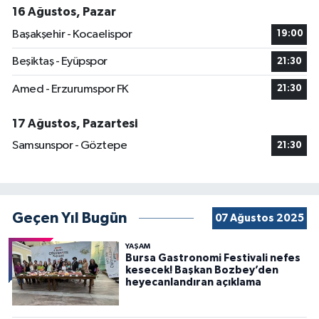
16 Ağustos, Pazar
Başakşehir - Kocaelispor
19:00
Beşiktaş - Eyüpspor
21:30
Amed - Erzurumspor FK
21:30
17 Ağustos, Pazartesi
Samsunspor - Göztepe
21:30
Geçen Yıl Bugün
07 Ağustos 2025
YAŞAM
Bursa Gastronomi Festivali nefes
kesecek! Başkan Bozbey’den
heyecanlandıran açıklama