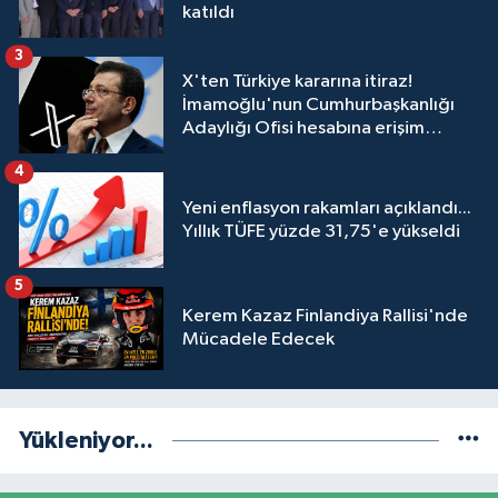
katıldı
3
X'ten Türkiye kararına itiraz!
İmamoğlu'nun Cumhurbaşkanlığı
Adaylığı Ofisi hesabına erişim
engeli mahkemeye taşındı
4
Yeni enflasyon rakamları açıklandı...
Yıllık TÜFE yüzde 31,75'e yükseldi
5
Kerem Kazaz Finlandiya Rallisi'nde
Mücadele Edecek
Yükleniyor...