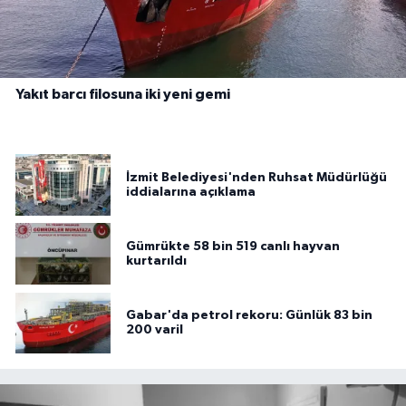
Yakıt barcı filosuna iki yeni gemi
İzmit Belediyesi'nden Ruhsat Müdürlüğü
iddialarına açıklama
Gümrükte 58 bin 519 canlı hayvan
kurtarıldı
Gabar'da petrol rekoru: Günlük 83 bin
200 varil