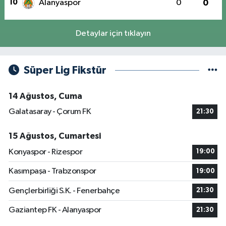
10
Alanyaspor
0
0
Detaylar için tıklayın
Süper Lig Fikstür
14 Ağustos, Cuma
Galatasaray - Çorum FK
21:30
15 Ağustos, Cumartesi
Konyaspor - Rizespor
19:00
Kasımpaşa - Trabzonspor
19:00
Gençlerbirliği S.K. - Fenerbahçe
21:30
Gaziantep FK - Alanyaspor
21:30