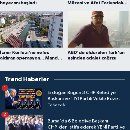
heyecanı başladı
Müzesi ve Afet Farkındalık
Merkezi için iş birliği
İzmir Körfezi'ne nefes
ABD'de öldürülen Türk'ün
aldıran operasyon... Manda
eşinden adalet çağrısı
ve Bostanlı temizlendi
Trend Haberler
1
Erdoğan Bugün 3 CHP Belediye
Başkanı ve 1 İYİ Partili Vekile Rozet
Takacak
2
Bursa'da 6 Belediye Başkanı
CHP'den istifa ederek YENİ Parti'ye