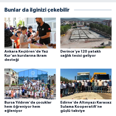
Bunlar da ilginizi çekebilir
Ankara Keçiören'de Yaz
Derince'ye 120 yataklı
Kur'an kurslarına ikram
sağlık tesisi geliyor
desteği
Bursa Yıldırım'da çocuklar
Edirne'de Altınyazı Karasaz
hem öğreniyor hem
Sulama Kooperatifi'ne
eğleniyor
güçlü takviye