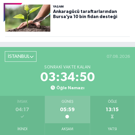
YAŞAM
Ankaragücü taraftarlarından
Bursa’ya 10 bin fidan desteği
İSTANBUL
07.08.2026
SONRAKI VAKTE KALAN
03:34:48
Öğle Namazı
İMSAK
GÜNEŞ
ÖĞLE
04:17
05:59
13:15
İKINDI
AKŞAM
YATSI