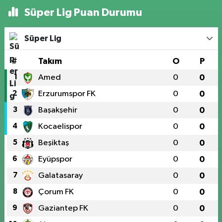
Süper Lig Puan Durumu
Süper Lig
#
Takım
O
P
1
Amed
0
0
2
Erzurumspor FK
0
0
3
Başakşehir
0
0
4
Kocaelispor
0
0
5
Beşiktaş
0
0
6
Eyüpspor
0
0
7
Galatasaray
0
0
8
Çorum FK
0
0
9
Gaziantep FK
0
0