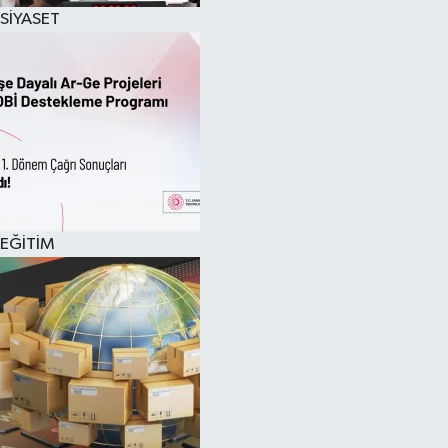
SİYASET
EĞİTİM