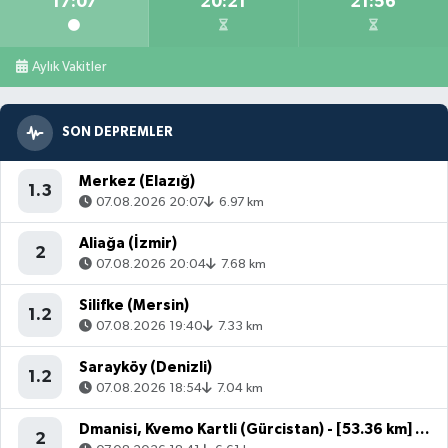
17:07
20:21
21:56
Aylık Vakitler
SON DEPREMLER
Merkez (Elazığ)
1.3
07.08.2026 20:07
6.97 km
Aliağa (İzmir)
2
07.08.2026 20:04
7.68 km
Silifke (Mersin)
1.2
07.08.2026 19:40
7.33 km
Sarayköy (Denizli)
1.2
07.08.2026 18:54
7.04 km
Dmanisi, Kvemo Kartli (Gürcistan) - [53.36 km] Akyaka (Kars)
2