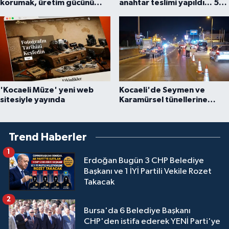
korumak, üretim gücünü
anahtar teslimi yapıldı... 5
korumaktır
bin konutluk projeye temel
'Kocaeli Müze' yeni web
Kocaeli'de Seymen ve
sitesiyle yayında
Karamürsel tünellerine
konfor dokunuşu
Trend Haberler
1
Erdoğan Bugün 3 CHP Belediye
Başkanı ve 1 İYİ Partili Vekile Rozet
Takacak
2
Bursa'da 6 Belediye Başkanı
CHP'den istifa ederek YENİ Parti'ye