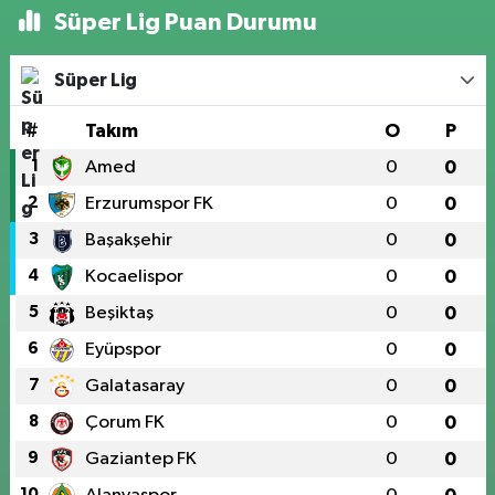
Süper Lig Puan Durumu
Süper Lig
#
Takım
O
P
1
Amed
0
0
2
Erzurumspor FK
0
0
3
Başakşehir
0
0
4
Kocaelispor
0
0
5
Beşiktaş
0
0
6
Eyüpspor
0
0
7
Galatasaray
0
0
8
Çorum FK
0
0
9
Gaziantep FK
0
0
10