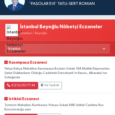
'PAŞOLAR EVİ' TATLI-SERT ROMAN
İstanbul Beyoğlu Nöbetçi Eczaneler
İstanbul / Beyoğlu
Kasımpaşa Eczanesi
Yahya Kahya Mahallesi Kasımpaşa Bostanı Sokak 18A Mutfak Ekipmanları
Satan Dükkanların Olduğu Caddede Denizbank'ın Karşısı, Albaraka'nın
Sokağında
0 (212) 253 77 44
Yol Tarifi Al
Istiklal Eczanesi
Tomtom Mahallesi Kumbaracı Yokuşu Sokak 68B İstiklal Caddesi Rus
Konsolosluğu yanı