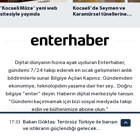
'Kocaeli Müze' yeni web
Kocaeli'de Seymen ve
sitesiyle yayında
Karamürsel tünellerine
konfor dokunuşu
Dijital dünyanın hızına ayak uyduran Enterhaber,
gündemi 7/24 takip ederek en sıcak gelişmeleri anlık
bildirimlerle sunar. Bilgiye Açılan Kapınız. Gündemden
ekonomiye, teknolojiden yaşama dair her şey... Doğru
bilgiye "enter" deyin. Haberin dijital merkeziyle tanışın.
"Gündemi kaçırmamak için bizi sosyal medyada takip
edin ve bültenimize abone olun."
Bakan Göktaş: Terörsüz Türkiye ile barışın
17:33
ve istikrarın güçlendiği gelecek
hedefliyoruz