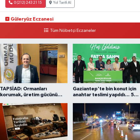
0 (212) 243 21 15
Yol Tarifi Al
Güleryüz Eczanesi
Piripaşa Mahallesi Şaban Deresi Sokak 7 D Koç Müzesi Arkası-
Tüm Nöbetçi Eczaneler
kalaycıbahçe Meydana Doğru
0 (212) 369 95 85
Yol Tarifi Al
TAPSİAD: Ormanları
Gaziantep'te bin konut için
korumak, üretim gücünü
anahtar teslimi yapıldı... 5
korumaktır
bin konutluk projeye temel