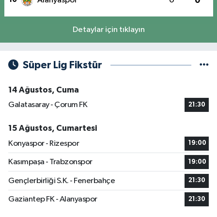
Alanyaspor
0
0
Detaylar için tıklayın
Süper Lig Fikstür
14 Ağustos, Cuma
Galatasaray - Çorum FK
21:30
15 Ağustos, Cumartesi
Konyaspor - Rizespor
19:00
Kasımpaşa - Trabzonspor
19:00
Gençlerbirliği S.K. - Fenerbahçe
21:30
Gaziantep FK - Alanyaspor
21:30