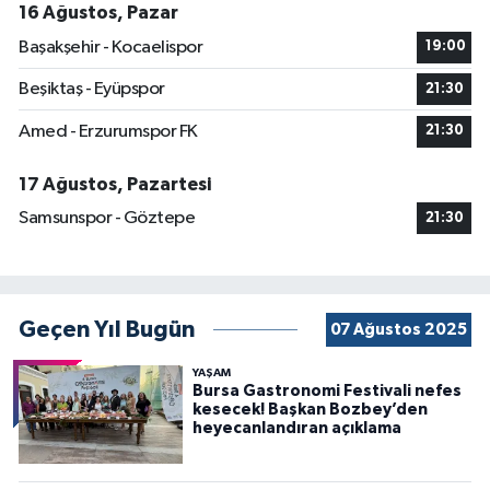
16 Ağustos, Pazar
Başakşehir - Kocaelispor
19:00
Beşiktaş - Eyüpspor
21:30
Amed - Erzurumspor FK
21:30
17 Ağustos, Pazartesi
Samsunspor - Göztepe
21:30
Geçen Yıl Bugün
07 Ağustos 2025
YAŞAM
Bursa Gastronomi Festivali nefes
kesecek! Başkan Bozbey’den
heyecanlandıran açıklama