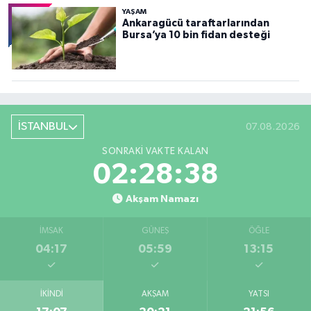
YAŞAM
Ankaragücü taraftarlarından
Bursa’ya 10 bin fidan desteği
İSTANBUL
07.08.2026
SONRAKI VAKTE KALAN
02:28:36
Akşam Namazı
İMSAK
GÜNEŞ
ÖĞLE
04:17
05:59
13:15
İKINDI
AKŞAM
YATSI