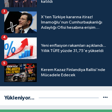
katıldı
3
X'ten Türkiye kararına itiraz!
İmamoğlu'nun Cumhurbaşkanlığı
Adaylığı Ofisi hesabına erişim
engeli mahkemeye taşındı
4
Yeni enflasyon rakamları açıklandı...
Yıllık TÜFE yüzde 31,75'e yükseldi
5
Kerem Kazaz Finlandiya Rallisi'nde
Mücadele Edecek
Yükleniyor...