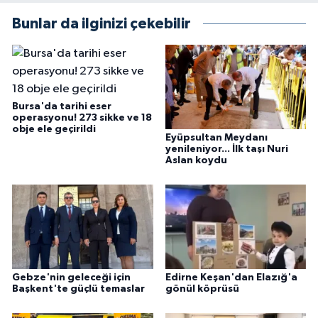
Bunlar da ilginizi çekebilir
Bursa'da tarihi eser
operasyonu! 273 sikke ve 18
obje ele geçirildi
Eyüpsultan Meydanı
yenileniyor... İlk taşı Nuri
Aslan koydu
Gebze'nin geleceği için
Edirne Keşan'dan Elazığ'a
Başkent'te güçlü temaslar
gönül köprüsü