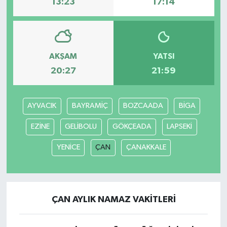
13:23
17:14
AKŞAM
YATSI
20:27
21:59
AYVACIK
BAYRAMİÇ
BOZCAADA
BİGA
EZİNE
GELİBOLU
GÖKÇEADA
LAPSEKİ
YENİCE
ÇAN
ÇANAKKALE
ÇAN AYLIK NAMAZ VAKITLERI