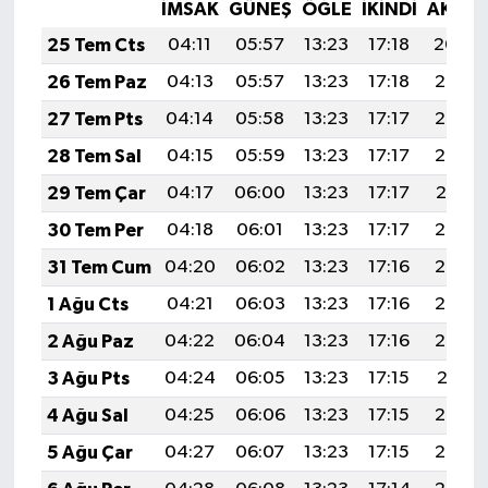
İMSAK
GÜNEŞ
ÖĞLE
İKINDI
AKŞA
25 Tem Cts
04:11
05:57
13:23
17:18
20:40
26 Tem Paz
04:13
05:57
13:23
17:18
20:39
27 Tem Pts
04:14
05:58
13:23
17:17
20:38
28 Tem Sal
04:15
05:59
13:23
17:17
20:38
29 Tem Çar
04:17
06:00
13:23
17:17
20:37
30 Tem Per
04:18
06:01
13:23
17:17
20:36
31 Tem Cum
04:20
06:02
13:23
17:16
20:35
1 Ağu Cts
04:21
06:03
13:23
17:16
20:34
2 Ağu Paz
04:22
06:04
13:23
17:16
20:33
3 Ağu Pts
04:24
06:05
13:23
17:15
20:31
4 Ağu Sal
04:25
06:06
13:23
17:15
20:30
5 Ağu Çar
04:27
06:07
13:23
17:15
20:29