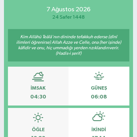
7 Ağustos 2026
SPOR
24 Safer 1448
KÜLTÜR SANAT
Kim Allâhü Teâlâ'nın dininde tefakkuh ederse (dînî
FRAGMANLAR
ilimleri öğrenirse) Allah Azze ve Celle, ona (her işinde)
kâfidir ve onu, hiç ummadığı yerden rızıklandırıverir.
(Hadis-i şerif)
İMSAK
GÜNEŞ
04:30
06:08
ÖĞLE
İKINDI