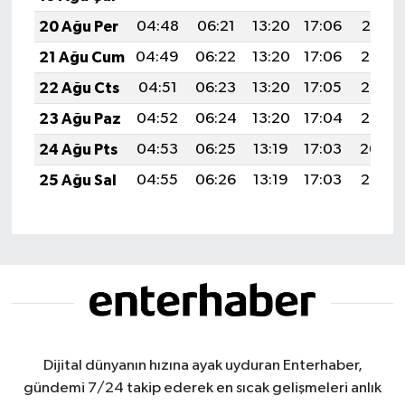
20 Ağu Per
04:48
06:21
13:20
17:06
20:10
21 Ağu Cum
04:49
06:22
13:20
17:06
20:08
22 Ağu Cts
04:51
06:23
13:20
17:05
20:07
23 Ağu Paz
04:52
06:24
13:20
17:04
20:05
24 Ağu Pts
04:53
06:25
13:19
17:03
20:04
25 Ağu Sal
04:55
06:26
13:19
17:03
20:03
Dijital dünyanın hızına ayak uyduran Enterhaber,
gündemi 7/24 takip ederek en sıcak gelişmeleri anlık