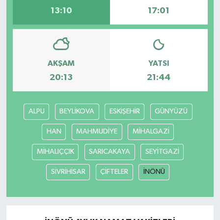
13:10
17:01
AKŞAM
YATSI
20:13
21:44
ALPU
BEYLİKOVA
ESKİŞEHİR
GÜNYÜZÜ
HAN
MAHMUDİYE
MİHALGAZİ
MİHALIÇÇIK
SARICAKAYA
SEYİTGAZİ
SİVRİHİSAR
ÇİFTELER
İNÖNÜ