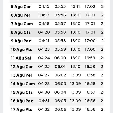
5 Ağu Çar
04:15
05:55
13:11
17:02
20:16
6 Ağu Per
04:17
05:56
13:10
17:01
20:15
7 Ağu Cum
04:18
05:57
13:10
17:01
20:14
8 Ağu Cts
04:20
05:58
13:10
17:01
20:13
9 Ağu Paz
04:21
05:58
13:10
17:00
20:12
10 Ağu Pts
04:23
05:59
13:10
17:00
20:10
11 Ağu Sal
04:24
06:00
13:10
16:59
20:09
12 Ağu Çar
04:25
06:01
13:10
16:59
20:08
13 Ağu Per
04:27
06:02
13:09
16:58
20:07
14 Ağu Cum
04:28
06:03
13:09
16:58
20:05
15 Ağu Cts
04:30
06:04
13:09
16:57
20:04
16 Ağu Paz
04:31
06:05
13:09
16:56
20:03
17 Ağu Pts
04:32
06:06
13:09
16:56
20:01