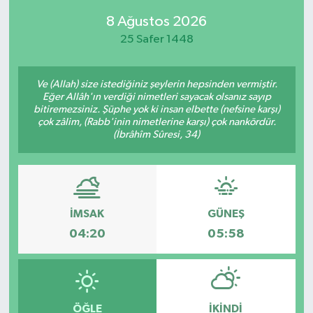
8 Ağustos 2026
SPOR
25 Safer 1448
KÜLTÜR SANAT
Ve (Allah) size istediğiniz şeylerin hepsinden vermiştir.
FRAGMANLAR
Eğer Allâh'ın verdiği nimetleri sayacak olsanız sayıp
bitiremezsiniz. Şüphe yok ki insan elbette (nefsine karşı)
çok zâlim, (Rabb'inin nimetlerine karşı) çok nankördür.
(İbrâhîm Sûresi, 34)
İMSAK
GÜNEŞ
04:20
05:58
ÖĞLE
İKINDI