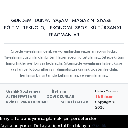
GÜNDEM
DÜNYA
YAŞAM
MAGAZİN
SİYASET
EĞİTİM
TEKNOLOJİ
EKONOMİ
SPOR
KÜLTÜR SANAT
FRAGMANLAR
Sitede yayınlanan içerik ve yorumlardan yazarları sorumludur.
Yayınlanan yorumlardan Enter Haber sorumlu tutulamaz. Sitedeki tüm
harici linkler ayrı bir sayfada açılır. Sitemizde yayınlanan haber, köşe
yazıları ve fotoğraflar izin alınmaksızın kaynak gösterilse dahi,
herhangi bir ortamda kullanılamaz ve yayınlanamaz
Haber Yazılımı:
Gizlilik Sözleşmesi
İletişim
TE Bilişim
|
ALTIN FİYATLARI
DÖVİZ KURLARI
Copyright ©
KRİPTO PARA DURUMU
EMTİA FİYATLARI
2026
En iyi site deneyimi sağlamak için çerezlerden
faydalanıyoruz. Detaylar için lütfen tıklayın.
Gizlilik