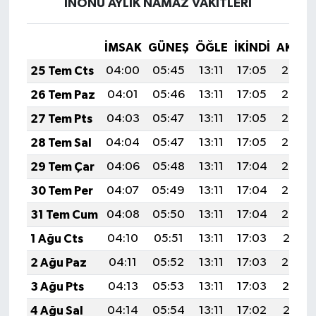
İNÖNÜ AYLIK NAMAZ VAKITLERI
İMSAK
GÜNEŞ
ÖĞLE
İKINDI
AKŞA
25 Tem Cts
04:00
05:45
13:11
17:05
20:27
26 Tem Paz
04:01
05:46
13:11
17:05
20:26
27 Tem Pts
04:03
05:47
13:11
17:05
20:26
28 Tem Sal
04:04
05:47
13:11
17:05
20:25
29 Tem Çar
04:06
05:48
13:11
17:04
20:24
30 Tem Per
04:07
05:49
13:11
17:04
20:23
31 Tem Cum
04:08
05:50
13:11
17:04
20:22
1 Ağu Cts
04:10
05:51
13:11
17:03
20:21
2 Ağu Paz
04:11
05:52
13:11
17:03
20:20
3 Ağu Pts
04:13
05:53
13:11
17:03
20:19
4 Ağu Sal
04:14
05:54
13:11
17:02
20:17